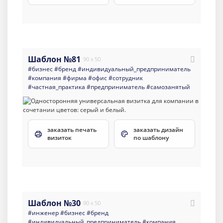
Шаблон №81
90 x 50
#бизнес
#бренд
#индивидуальный_предприниматель
#компания
#фирма
#офис
#сотрудник
#частная_практика
#предприниматель
#самозанятый
заказать печать
заказать дизайн
визиток
по шаблону
Шаблон №30
90 x 50
#инженер
#бизнес
#бренд
#индивидуальный_предприниматель
#компания