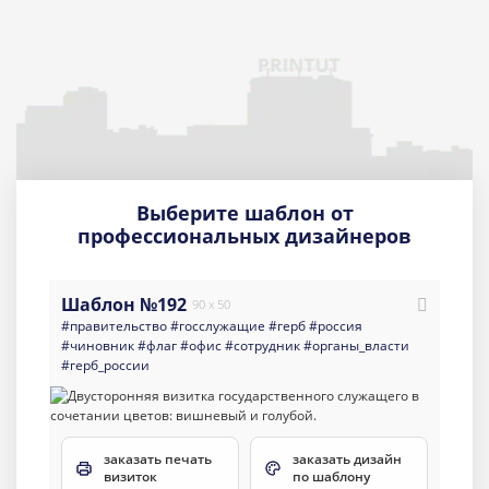
Выберите шаблон от
профессиональных дизайнеров
Шаблон №192
90 x 50
#правительство
#госслужащие
#герб
#россия
#чиновник
#флаг
#офис
#сотрудник
#органы_власти
#герб_россии
заказать печать
заказать дизайн
визиток
по шаблону