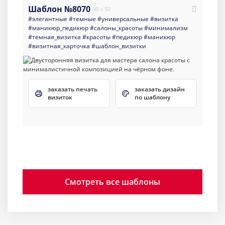
Шаблон №8070
90 x 50
#элегантные
#темные
#универсальные
#визитка
#маникюр_педикюр
#салоны_красоты
#минимализм
#темная_визитка
#красоты
#педикюр
#маникюр
#визитная_карточка
#шаблон_визитки
заказать печать
заказать дизайн
визиток
по шаблону
Смотреть все шаблоны