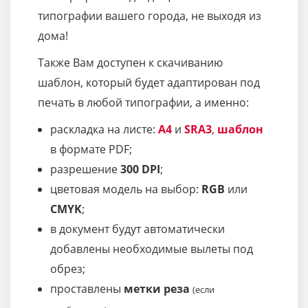
типографии вашего города, не выходя из
дома!
Также Вам доступен к скачиванию
шаблон, который будет адаптирован под
печать в любой типографии, а именно:
раскладка на листе:
A4
и
SRA3
,
шаблон
в формате PDF;
разрешение
300 DPI
;
цветовая модель на выбор:
RGB
или
CMYK
;
в документ будут автоматически
добавлены необходимые вылеты под
обрез;
проставлены
метки реза
(если