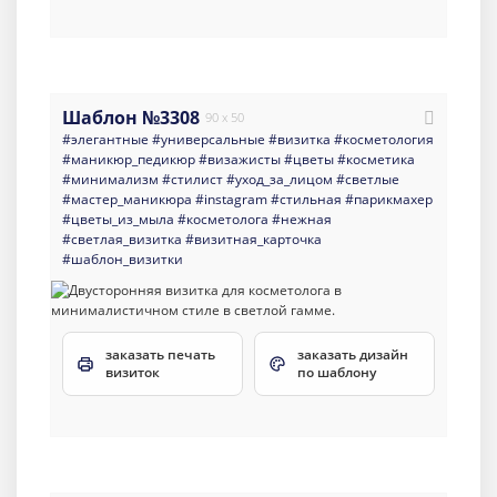
Шаблон №3308
90 x 50
#элегантные
#универсальные
#визитка
#косметология
#маникюр_педикюр
#визажисты
#цветы
#косметика
#минимализм
#стилист
#уход_за_лицом
#светлые
#мастер_маникюра
#instagram
#стильная
#парикмахер
#цветы_из_мыла
#косметолога
#нежная
#светлая_визитка
#визитная_карточка
#шаблон_визитки
заказать печать
заказать дизайн
визиток
по шаблону