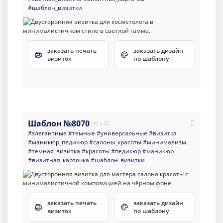
#шаблон_визитки
заказать печать
заказать дизайн
визиток
по шаблону
Шаблон №8070
90 x 50
#элегантные
#темные
#универсальные
#визитка
#маникюр_педикюр
#салоны_красоты
#минимализм
#темная_визитка
#красоты
#педикюр
#маникюр
#визитная_карточка
#шаблон_визитки
заказать печать
заказать дизайн
визиток
по шаблону