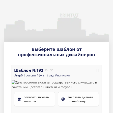
Выберите шаблон от
профессиональных дизайнеров
Шаблон №192
90 x 50
#герб
#россия
#флаг
#мвд
#полиция
заказать печать
заказать дизайн
визиток
по шаблону