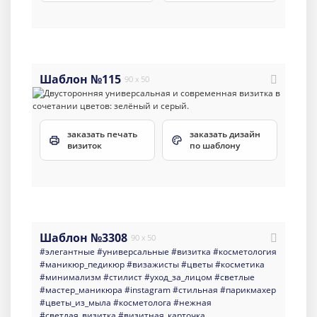
Шаблон №115
90 x 50
заказать печать
заказать дизайн
визиток
по шаблону
Шаблон №3308
90 x 50
#элегантные
#универсальные
#визитка
#косметология
#маникюр_педикюр
#визажисты
#цветы
#косметика
#минимализм
#стилист
#уход_за_лицом
#светлые
#мастер_маникюра
#instagram
#стильная
#парикмахер
#цветы_из_мыла
#косметолога
#нежная
#светлая_визитка
#визитная_карточка