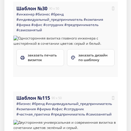
Шаблон №30
90 x 50
#инженер
#бизнес
#бренд
#индивидуальный_предприниматель
#компания
#фирма
#офис
#сотрудник
#предприниматель
#самозанятый
заказать печать
заказать дизайн
визиток
по шаблону
Шаблон №115
90 x 50
#бизнес
#бренд
#индивидуальный_предприниматель
#компания
#фирма
#офис
#сотрудник
#частная_практика
#предприниматель
#самозанятый