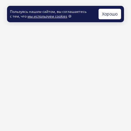
Пользуясь нашим сайтом, вы соглашаетесь
Хорошо
с тем, что
мы используем cookies
🍪
КОНТАКТЫ
info@printut.com
8 800 200 77 23
О СЕРВИСЕ
Как это работает