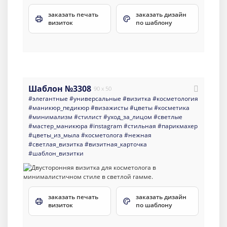
заказать печать
заказать дизайн
визиток
по шаблону
Шаблон №3308
90 x 50
#элегантные
#универсальные
#визитка
#косметология
#маникюр_педикюр
#визажисты
#цветы
#косметика
#минимализм
#стилист
#уход_за_лицом
#светлые
#мастер_маникюра
#instagram
#стильная
#парикмахер
#цветы_из_мыла
#косметолога
#нежная
#светлая_визитка
#визитная_карточка
#шаблон_визитки
заказать печать
заказать дизайн
визиток
по шаблону