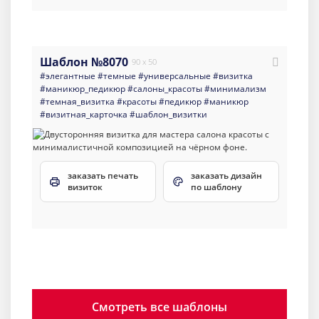
Шаблон №8070
90 x 50
#элегантные
#темные
#универсальные
#визитка
#маникюр_педикюр
#салоны_красоты
#минимализм
#темная_визитка
#красоты
#педикюр
#маникюр
#визитная_карточка
#шаблон_визитки
заказать печать
заказать дизайн
визиток
по шаблону
Смотреть все шаблоны