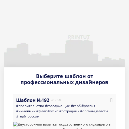
Выберите шаблон от
профессиональных дизайнеров
Шаблон №192
90 x 50
#правительство
#госслужащие
#герб
#россия
#чиновник
#флаг
#офис
#сотрудник
#органы_власти
#герб_россии