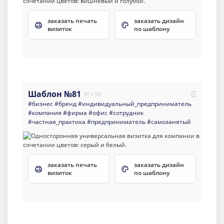
заказать печать
заказать дизайн
визиток
по шаблону
Шаблон №81
90 x 50
#бизнес
#бренд
#индивидуальный_предприниматель
#компания
#фирма
#офис
#сотрудник
#частная_практика
#предприниматель
#самозанятый
заказать печать
заказать дизайн
визиток
по шаблону