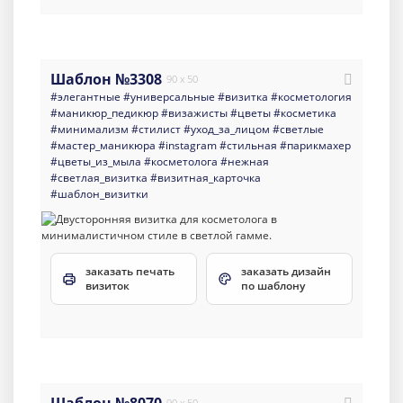
Шаблон №3308
90 x 50
#элегантные
#универсальные
#визитка
#косметология
#маникюр_педикюр
#визажисты
#цветы
#косметика
#минимализм
#стилист
#уход_за_лицом
#светлые
#мастер_маникюра
#instagram
#стильная
#парикмахер
#цветы_из_мыла
#косметолога
#нежная
#светлая_визитка
#визитная_карточка
#шаблон_визитки
заказать печать
заказать дизайн
визиток
по шаблону
90 x 50