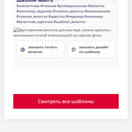
Шаблон №8070
#элегантные
#темные
#универсальные
#визитка
#маникюр_педикюр
#салоны_красоты
#минимализм
#темная_визитка
#красоты
#педикюр
#маникюр
#визитная_карточка
#шаблон_визитки
заказать печать
заказать дизайн
визиток
по шаблону
Смотреть все шаблоны