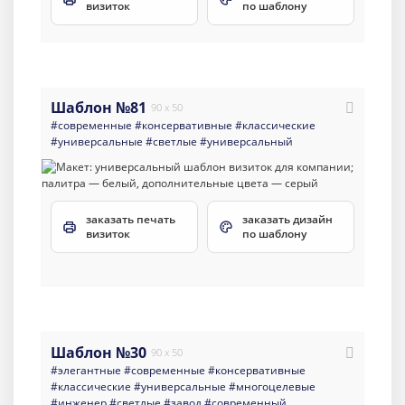
визиток
по шаблону
Шаблон №81
90 x 50
#современные
#консервативные
#классические
#универсальные
#светлые
#универсальный
заказать печать
заказать дизайн
визиток
по шаблону
Шаблон №30
90 x 50
#элегантные
#современные
#консервативные
#классические
#универсальные
#многоцелевые
#инженер
#светлые
#завод
#современный