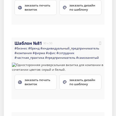
заказать печать
заказать дизайн
визиток
по шаблону
Шаблон №81
90 x 50
#бизнес
#бренд
#индивидуальный_предприниматель
#компания
#фирма
#офис
#сотрудник
#частная_практика
#предприниматель
#самозанятый
заказать печать
заказать дизайн
визиток
по шаблону