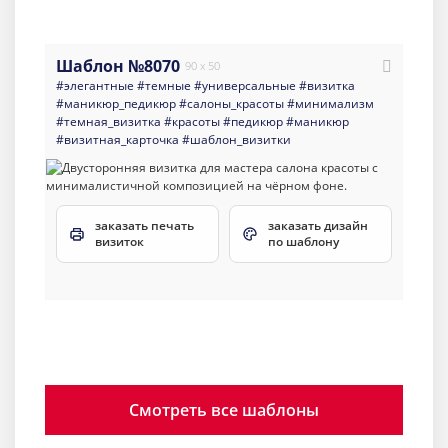
Шаблон №8070
90 x 50
#элегантные
#темные
#универсальные
#визитка
#маникюр_педикюр
#салоны_красоты
#минимализм
#темная_визитка
#красоты
#педикюр
#маникюр
#визитная_карточка
#шаблон_визитки
заказать печать
заказать дизайн
визиток
по шаблону
Смотреть все шаблоны