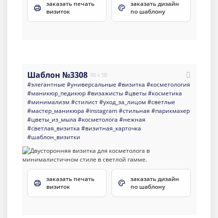
заказать печать
заказать дизайн
визиток
по шаблону
Шаблон №3308
90 x 50
#элегантные
#универсальные
#визитка
#косметология
#маникюр_педикюр
#визажисты
#цветы
#косметика
#минимализм
#стилист
#уход_за_лицом
#светлые
#мастер_маникюра
#instagram
#стильная
#парикмахер
#цветы_из_мыла
#косметолога
#нежная
#светлая_визитка
#визитная_карточка
#шаблон_визитки
заказать печать
заказать дизайн
визиток
по шаблону