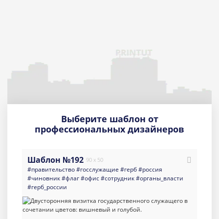
Выберите шаблон от
профессиональных дизайнеров
Шаблон №192
90 x 50
#правительство
#госслужащие
#герб
#россия
#чиновник
#флаг
#офис
#сотрудник
#органы_власти
#герб_россии