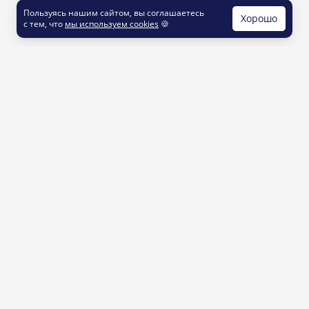
Пользуясь нашим сайтом, вы соглашаетесь
Хорошо
с тем, что
мы используем cookies
🍪
КОНТАКТЫ
info@printut.com
8 800 200 77 23
О СЕРВИСЕ
Как это работает
Доставка и оплата