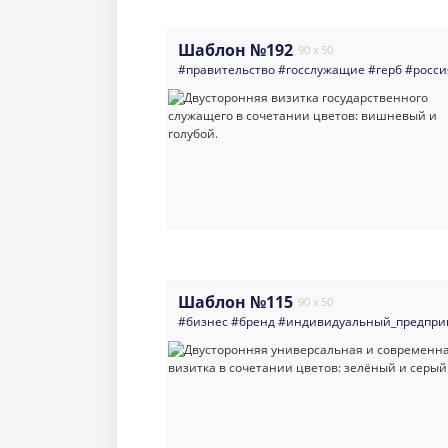
Шаблон №192
90 x 50
#правительство
#госслужащие
#герб
#росси
Шаблон №115
90 x 50
#бизнес
#бренд
#индивидуальный_предпри