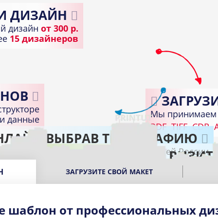
И ДИЗАЙН
й дизайн
от 300 р.
лее
15 дизайнеров
НОВ
ЗАГРУЗИ
структоре
Мы принимаем 
ди данные
PDF
TIFF
CDR
A
НЛАЙН ВЫБРАВ ТИПОГРАФИЮ
Доставка по всей России
ПОЛУЧИТЕ ГОТОВЫЕ ВИЗИТ
В подходящем пункте выдачи вашего город
Н
ЗАГРУЗИТЕ СВОЙ МАКЕТ
е шаблон от профессиональных ди