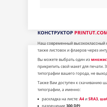
КОНСТРУКТОР
PRINTUT.CO
Наш современный высококлассный се
также листовок и флаеров через инт
Вы можете выбрать один из
множес
прикрепить свой макет для печати.
типографии вашего города, не выход
Также Вам доступен к скачиванию ш
типографии, а именно:
раскладка на листе:
A4
и
SRA3
,
ша
разрешение
300 DPI
;