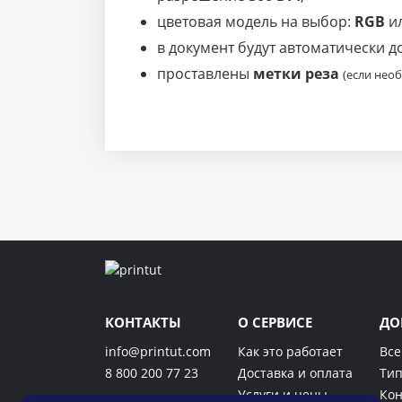
цветовая модель на выбор:
RGB
и
в документ будут автоматически 
проставлены
метки реза
(если нео
КОНТАКТЫ
О СЕРВИСЕ
ДО
info@printut.com
Как это работает
Все
8 800 200 77 23
Доставка и оплата
Тип
Услуги и цены
Кон