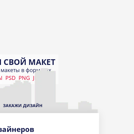
 СВОЙ МАКЕТ
макеты в форматах
I
PSD
PNG
JPEG
КИ
а
ЗАКАЖИ ДИЗАЙН
зайнеров