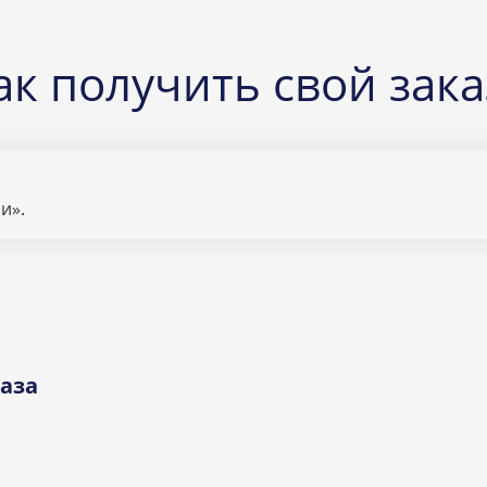
ак получить свой зака
и».
аза