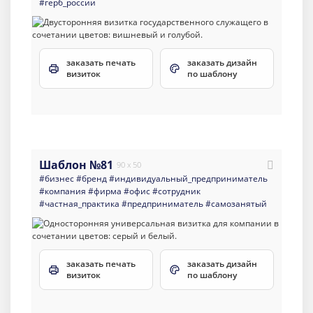
#герб_россии
заказать печать
заказать дизайн
визиток
по шаблону
Шаблон №81
90 x 50
#бизнес
#бренд
#индивидуальный_предприниматель
#компания
#фирма
#офис
#сотрудник
#частная_практика
#предприниматель
#самозанятый
заказать печать
заказать дизайн
визиток
по шаблону