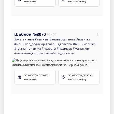
визиток
по шаблону
Шаблон №8070
90 x 50
#элегантные
#темные
#универсальные
#визитка
#маникюр_педикюр
#салоны_красоты
#минимализм
#темная_визитка
#красоты
#педикюр
#маникюр
#визитная_карточка
#шаблон_визитки
заказать печать
заказать дизайн
визиток
по шаблону