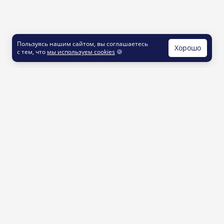
Пользуясь нашим сайтом, вы соглашаетесь
Хорошо
с тем, что
мы используем cookies
🍪
КОНТАКТЫ
info@printut.com
8 800 200 77 23