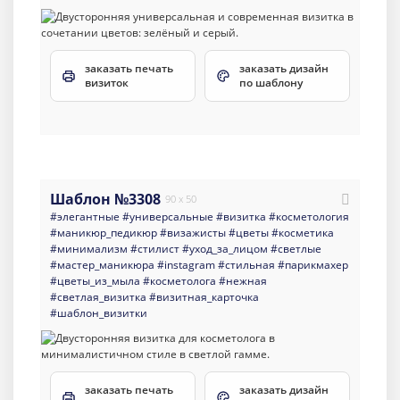
заказать печать
заказать дизайн
визиток
по шаблону
Шаблон №3308
90 x 50
#элегантные
#универсальные
#визитка
#косметология
#маникюр_педикюр
#визажисты
#цветы
#косметика
#минимализм
#стилист
#уход_за_лицом
#светлые
#мастер_маникюра
#instagram
#стильная
#парикмахер
#цветы_из_мыла
#косметолога
#нежная
#светлая_визитка
#визитная_карточка
#шаблон_визитки
заказать печать
заказать дизайн