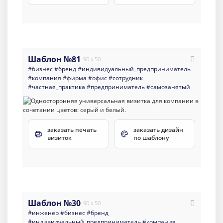
Шаблон №81
90 x 50
#бизнес
#бренд
#индивидуальный_предприниматель
#компания
#фирма
#офис
#сотрудник
#частная_практика
#предприниматель
#самозанятый
заказать печать
заказать дизайн
визиток
по шаблону
Шаблон №30
90 x 50
#инженер
#бизнес
#бренд
#индивидуальный_предприниматель
#компания