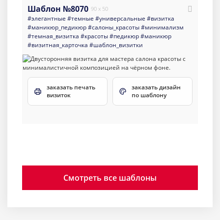
Шаблон №8070
90 x 50
#элегантные
#темные
#универсальные
#визитка
#маникюр_педикюр
#салоны_красоты
#минимализм
#темная_визитка
#красоты
#педикюр
#маникюр
#визитная_карточка
#шаблон_визитки
заказать печать
заказать дизайн
визиток
по шаблону
Смотреть все шаблоны