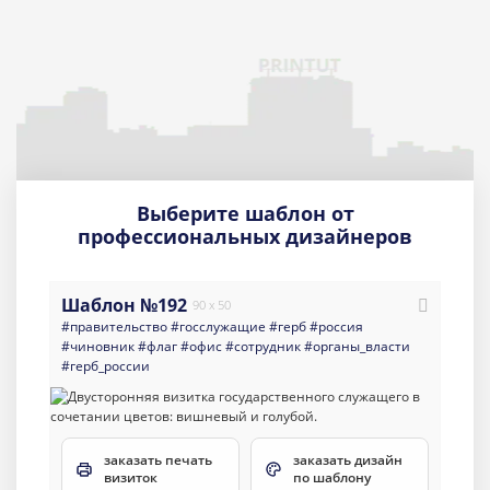
Выберите шаблон от
профессиональных дизайнеров
Шаблон №192
90 x 50
#правительство
#госслужащие
#герб
#россия
#чиновник
#флаг
#офис
#сотрудник
#органы_власти
#герб_россии
заказать печать
заказать дизайн
визиток
по шаблону