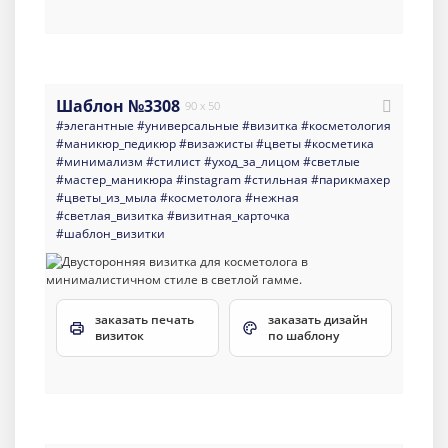
Шаблон №3308
90 x 50
#элегантные
#универсальные
#визитка
#косметология
#маникюр_педикюр
#визажисты
#цветы
#косметика
#минимализм
#стилист
#уход_за_лицом
#светлые
#мастер_маникюра
#instagram
#стильная
#парикмахер
#цветы_из_мыла
#косметолога
#нежная
#светлая_визитка
#визитная_карточка
#шаблон_визитки
заказать печать
заказать дизайн
визиток
по шаблону