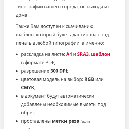
типографии вашего города, не выходя из
дома!
Также Вам доступен к скачиванию
шаблон, который будет адаптирован под
печать в любой типографии, а именно:
раскладка на листе:
A4
и
SRA3
,
шаблон
в формате PDF;
разрешение
300 DPI
;
цветовая модель на выбор:
RGB
или
CMYK
;
в документ будут автоматически
добавлены необходимые вылеты под
обрез;
проставлены
метки реза
(если