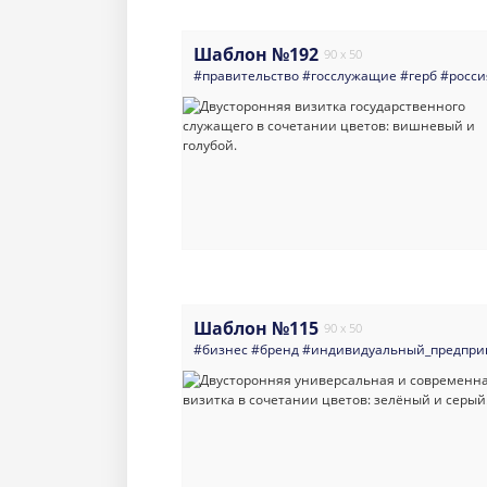
Шаблон №192
90 x 50
#правительство
#госслужащие
#герб
#росси
Шаблон №115
90 x 50
#бизнес
#бренд
#индивидуальный_предпри