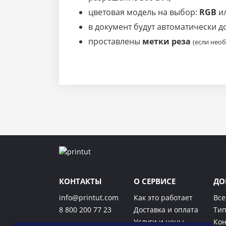
цветовая модель на выбор:
RGB
и
в документ будут автоматически 
проставлены
метки реза
(если нео
КОНТАКТЫ
О СЕРВИСЕ
ДО
info@printut.com
Как это работает
Все
8 800 200 77 23
Доставка и оплата
Тип
Услуги и цены
Кон