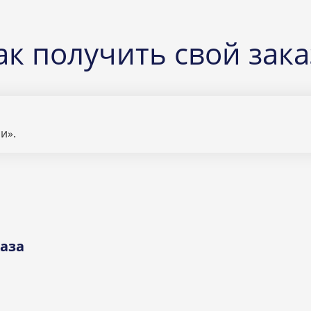
ак получить свой зака
и».
аза