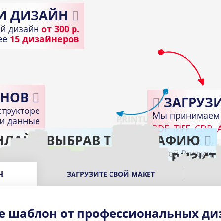
И ДИЗАЙН
й дизайн
от 300 р.
лее
15 дизайнеров
НОВ
ЗАГРУЗИ
структоре
Мы принимаем 
ди данные
PDF
TIFF
CDR
A
НЛАЙН ВЫБРАВ ТИПОГРАФИЮ
Доставка по всей России
ПОЛУЧИТЕ ГОТОВЫЕ ВИЗИТ
В подходящем пункте выдачи вашего город
Н
ЗАГРУЗИТЕ СВОЙ МАКЕТ
е шаблон от профессиональных ди