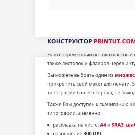
КОНСТРУКТОР
PRINTUT.CO
Наш современный высококлассный се
также листовок и флаеров через инт
Вы можете выбрать один из
множес
прикрепить свой макет для печати.
типографии вашего города, не выход
Также Вам доступен к скачиванию ш
типографии, а именно:
раскладка на листе:
A4
и
SRA3
,
ша
разрешение
300 DPI
;