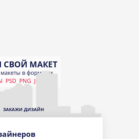
 СВОЙ МАКЕТ
макеты в форматах
I
PSD
PNG
JPEG
КИ
а
ЗАКАЖИ ДИЗАЙН
зайнеров