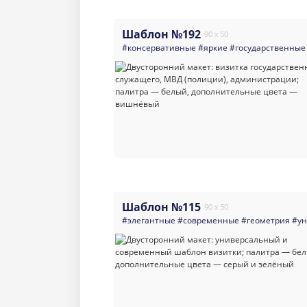
Шаблон №192
90 x 50
#консервативные
#яркие
#государственные
Шаблон №115
90 x 50
#элегантные
#современные
#геометрия
#ун