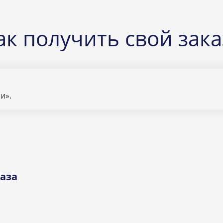
ак получить свой зака
и».
аза