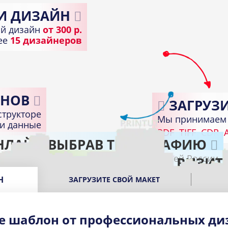
И ДИЗАЙН
й дизайн
от 300 р.
лее
15 дизайнеров
НОВ
ЗАГРУЗИ
структоре
Мы принимаем 
ди данные
PDF
TIFF
CDR
A
НЛАЙН ВЫБРАВ ТИПОГРАФИЮ
Доставка по всей России
ПОЛУЧИТЕ ГОТОВЫЕ ВИЗИТ
В подходящем пункте выдачи вашего город
Н
ЗАГРУЗИТЕ СВОЙ МАКЕТ
е шаблон от профессиональных ди