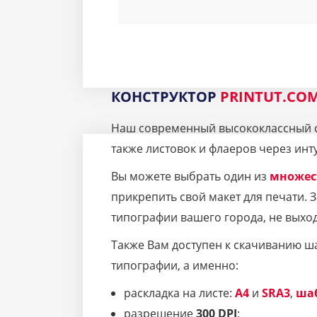
КОНСТРУКТОР
PRINTUT.CO
Наш современный высококлассный се
также листовок и флаеров через инт
Вы можете выбрать один из
множес
прикрепить свой макет для печати.
типографии вашего города, не выход
Также Вам доступен к скачиванию ш
типографии, а именно:
раскладка на листе:
A4
и
SRA3
,
ша
разрешение
300 DPI
;