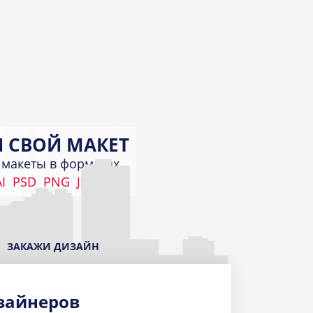
 СВОЙ МАКЕТ
макеты в форматах
I
PSD
PNG
JPEG
КИ
а
ЗАКАЖИ ДИЗАЙН
зайнеров