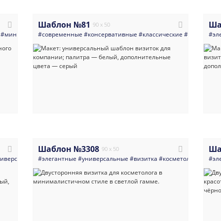
Шаблон №81
Ша
90 x 50
#министерство
#современные
#администрация
#консервативные
#светлые
#герб
#классические
#россия
#флаг
#универсал
#государ
#эл
Шаблон №3308
Ша
90 x 50
иверсальные
#элегантные
#многоцелевые
#универсальные
#светлые
#современный
#визитка
#косметология
#универсальный
#ман
#эл