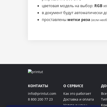
цветовая модель на выбор:
RGB
и
в документ будут автоматически 
проставлены
метки реза
(если нео
КОНТАКТЫ
О СЕРВИСЕ
ДО
info@printut.com
Как это работает
Все
8 800 200 77 23
Доставка и оплата
Тип
Услуги и цены
Кон