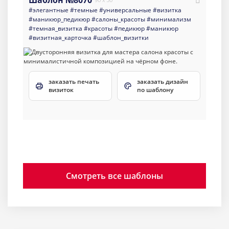
Шаблон №8070
#элегантные
#темные
#универсальные
#визитка
#маникюр_педикюр
#салоны_красоты
#минимализм
#темная_визитка
#красоты
#педикюр
#маникюр
#визитная_карточка
#шаблон_визитки
заказать печать
заказать дизайн
визиток
по шаблону
Смотреть все шаблоны