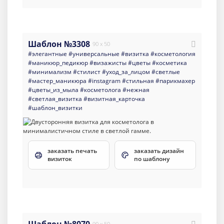
Шаблон №3308
90 x 50
#элегантные
#универсальные
#визитка
#косметология
#маникюр_педикюр
#визажисты
#цветы
#косметика
#минимализм
#стилист
#уход_за_лицом
#светлые
#мастер_маникюра
#instagram
#стильная
#парикмахер
#цветы_из_мыла
#косметолога
#нежная
#светлая_визитка
#визитная_карточка
#шаблон_визитки
заказать печать
заказать дизайн
визиток
по шаблону
90 x 50