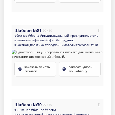
Шаблон №81
90 x 50
#бизнес
#бренд
#индивидуальный_предприниматель
#компания
#фирма
#офис
#сотрудник
#частная_практика
#предприниматель
#самозанятый
заказать печать
заказать дизайн
визиток
по шаблону
Шаблон №30
90 x 50
#инженер
#бизнес
#бренд
#индивидуальный_предприниматель
#компания