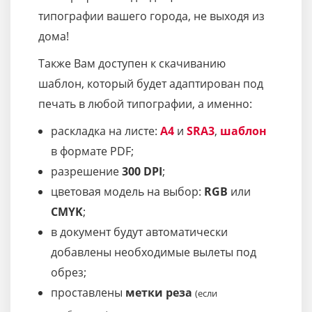
типографии вашего города, не выходя из
дома!
Также Вам доступен к скачиванию
шаблон, который будет адаптирован под
печать в любой типографии, а именно:
раскладка на листе:
A4
и
SRA3
,
шаблон
в формате PDF;
разрешение
300 DPI
;
цветовая модель на выбор:
RGB
или
CMYK
;
в документ будут автоматически
добавлены необходимые вылеты под
обрез;
проставлены
метки реза
(если