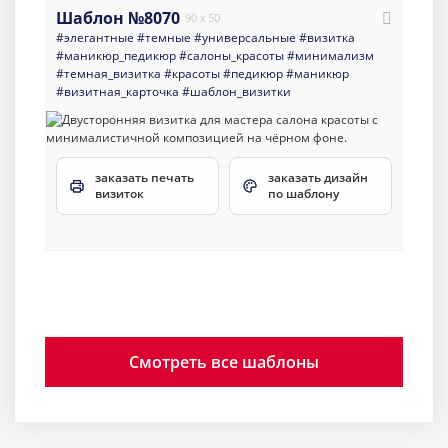
Шаблон №8070
90 x 50
#элегантные
#темные
#универсальные
#визитка
#маникюр_педикюр
#салоны_красоты
#минимализм
#темная_визитка
#красоты
#педикюр
#маникюр
#визитная_карточка
#шаблон_визитки
заказать печать
заказать дизайн
визиток
по шаблону
Смотреть все шаблоны