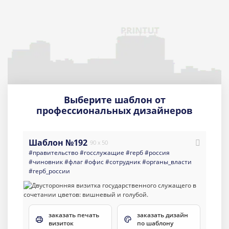
Выберите шаблон от
профессиональных дизайнеров
Шаблон №192
90 x 50
#правительство
#госслужащие
#герб
#россия
#чиновник
#флаг
#офис
#сотрудник
#органы_власти
#герб_россии
заказать печать
заказать дизайн
визиток
по шаблону