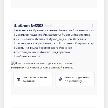
Шаблон №3308
90 x 50
#элегантные
#универсальные
#визитка
#косметология
#маникюр_педикюр
#визажисты
#цветы
#косметика
#минимализм
#стилист
#уход_за_лицом
#светлые
#мастер_маникюра
#instagram
#стильная
#парикмахер
#цветы_из_мыла
#косметолога
#нежная
#светлая_визитка
#визитная_карточка
#шаблон_визитки
заказать печать
заказать дизайн
визиток
по шаблону