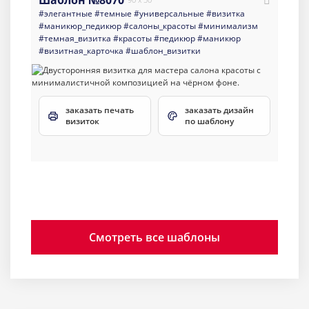
Шаблон №8070
#элегантные
#темные
#универсальные
#визитка
#маникюр_педикюр
#салоны_красоты
#минимализм
#темная_визитка
#красоты
#педикюр
#маникюр
#визитная_карточка
#шаблон_визитки
заказать печать
заказать дизайн
визиток
по шаблону
Смотреть все шаблоны