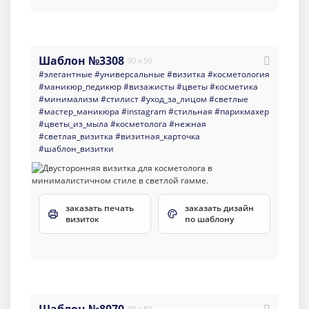
Шаблон №3308
90 x 50
#элегантные
#универсальные
#визитка
#косметология
#маникюр_педикюр
#визажисты
#цветы
#косметика
#минимализм
#стилист
#уход_за_лицом
#светлые
#мастер_маникюра
#instagram
#стильная
#парикмахер
#цветы_из_мыла
#косметолога
#нежная
#светлая_визитка
#визитная_карточка
#шаблон_визитки
заказать печать
заказать дизайн
визиток
по шаблону
90 x 50