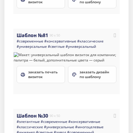
визиток
по шаблону
Шаблон №81
90 x 50
#современные
#консервативные
#классические
#универсальные
#светлые
#универсальный
заказать печать
заказать дизайн
визиток
по шаблону
Шаблон №30
90 x 50
#элегантные
#современные
#консервативные
#классические
#универсальные
#многоцелевые
#инженер
#светлые
#завод
#современный