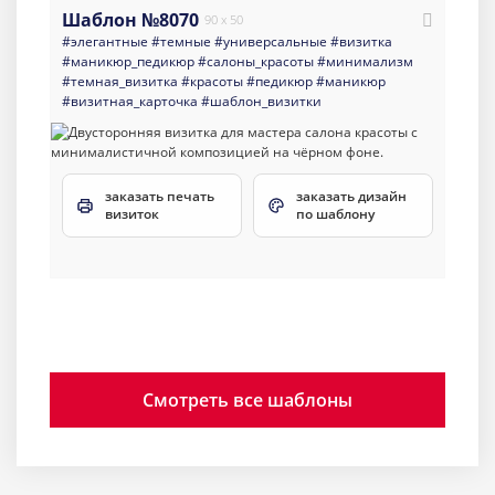
Шаблон №8070
90 x 50
#элегантные
#темные
#универсальные
#визитка
#маникюр_педикюр
#салоны_красоты
#минимализм
#темная_визитка
#красоты
#педикюр
#маникюр
#визитная_карточка
#шаблон_визитки
заказать печать
заказать дизайн
визиток
по шаблону
Смотреть все шаблоны