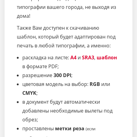
типографии вашего города, не выходя из
дома!
Также Вам доступен к скачиванию
шаблон, который будет адаптирован под
печать в любой типографии, а именно:
раскладка на листе:
A4
и
SRA3
,
шаблон
в формате PDF;
разрешение
300 DPI
;
цветовая модель на выбор:
RGB
или
CMYK
;
в документ будут автоматически
добавлены необходимые вылеты под
обрез;
проставлены
метки реза
(если