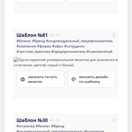
Шаблон №81
90 x 50
#бизнес
#бренд
#индивидуальный_предприниматель
#компания
#фирма
#офис
#сотрудник
#частная_практика
#предприниматель
#самозанятый
заказать печать
заказать дизайн
визиток
по шаблону
Шаблон №30
90 x 50
#инженер
#бизнес
#бренд
#индивидуальный_предприниматель
#компания