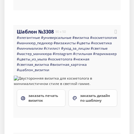
Шаблон №3308
90 x 50
#элегантные
#универсальные
#визитка
#косметология
#маникюр_педикюр
#визажисты
#цветы
#косметика
#минимализм
#стилист
#уход_за_лицом
#светлые
#мастер_маникюра
#instagram
#стильная
#парикмахер
#цветы_из_мыла
#косметолога
#нежная
#светлая_визитка
#визитная_карточка
#шаблон_визитки
заказать печать
заказать дизайн
визиток
по шаблону