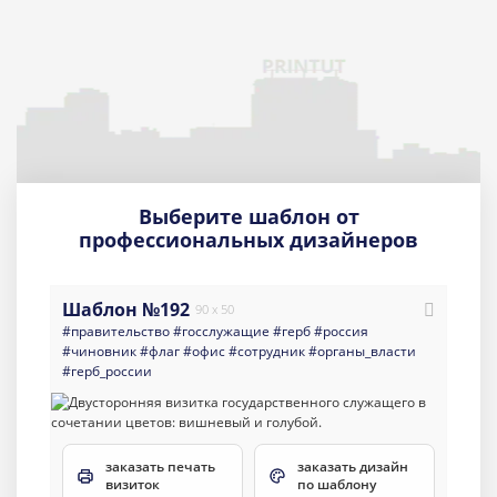
Выберите шаблон от
профессиональных дизайнеров
Шаблон №192
90 x 50
#правительство
#госслужащие
#герб
#россия
#чиновник
#флаг
#офис
#сотрудник
#органы_власти
#герб_россии
заказать печать
заказать дизайн
визиток
по шаблону