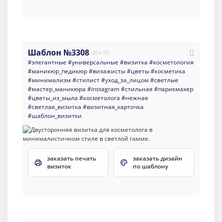
Шаблон №3308
90 x 50
#элегантные
#универсальные
#визитка
#косметология
#маникюр_педикюр
#визажисты
#цветы
#косметика
#минимализм
#стилист
#уход_за_лицом
#светлые
#мастер_маникюра
#instagram
#стильная
#парикмахер
#цветы_из_мыла
#косметолога
#нежная
#светлая_визитка
#визитная_карточка
#шаблон_визитки
заказать печать
заказать дизайн
визиток
по шаблону