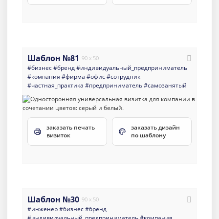
Шаблон №81
90 x 50
#бизнес
#бренд
#индивидуальный_предприниматель
#компания
#фирма
#офис
#сотрудник
#частная_практика
#предприниматель
#самозанятый
заказать печать
заказать дизайн
визиток
по шаблону
Шаблон №30
90 x 50
#инженер
#бизнес
#бренд
#индивидуальный_предприниматель
#компания