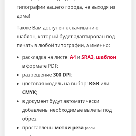
типографии вашего города, не выходя из
дома!
Также Вам доступен к скачиванию
шаблон, который будет адаптирован под
печать в любой типографии, а именно:
раскладка на листе:
A4
и
SRA3
,
шаблон
в формате PDF;
разрешение
300 DPI
;
цветовая модель на выбор:
RGB
или
CMYK
;
в документ будут автоматически
добавлены необходимые вылеты под
обрез;
проставлены
метки реза
(если