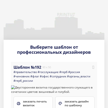
Выберите шаблон от
профессиональных дизайнеров
Шаблон №192
90 x 50
#правительство
#госслужащие
#герб
#россия
#чиновник
#флаг
#офис
#сотрудник
#органы_власти
#герб_россии
заказать печать
заказать дизайн
визиток
по шаблону