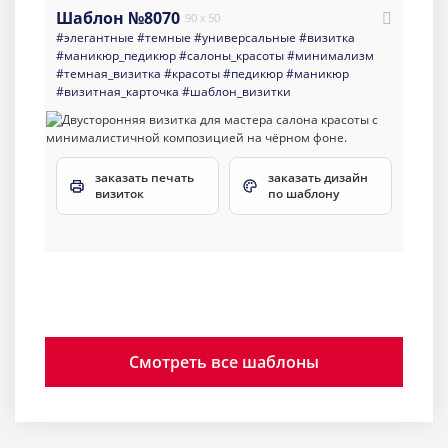
Шаблон №8070
90 x 50
#элегантные
#темные
#универсальные
#визитка
#маникюр_педикюр
#салоны_красоты
#минимализм
#темная_визитка
#красоты
#педикюр
#маникюр
#визитная_карточка
#шаблон_визитки
заказать печать
заказать дизайн
визиток
по шаблону
Смотреть все шаблоны