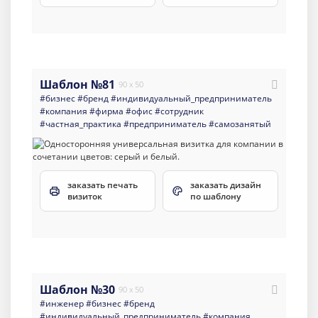
Шаблон №81
90 x 50
#бизнес
#бренд
#индивидуальный_предприниматель
#компания
#фирма
#офис
#сотрудник
#частная_практика
#предприниматель
#самозанятый
заказать печать
заказать дизайн
визиток
по шаблону
Шаблон №30
90 x 50
#инженер
#бизнес
#бренд
#индивидуальный_предприниматель
#компания