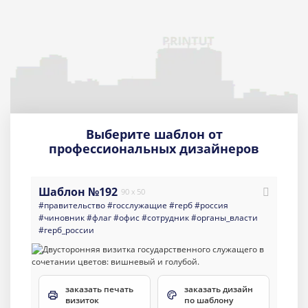
Выберите шаблон от
профессиональных дизайнеров
Шаблон №192
90 x 50
#правительство
#госслужащие
#герб
#россия
#чиновник
#флаг
#офис
#сотрудник
#органы_власти
#герб_россии
заказать печать
заказать дизайн
визиток
по шаблону