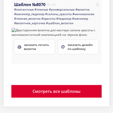
Шаблон №8070
90 x 50
#элегантные
#темные
#универсальные
#визитка
#маникюр_педикюр
#салоны_красоты
#минимализм
#темная_визитка
#красоты
#педикюр
#маникюр
#визитная_карточка
#шаблон_визитки
заказать печать
заказать дизайн
визиток
по шаблону
Смотреть все шаблоны