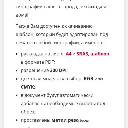
типографии вашего города, не выходя из
дома!
Также Вам доступен к скачиванию
шаблон, который будет адаптирован под
печать в любой типографии, а именно:
раскладка на листе:
A4
и
SRA3
,
шаблон
в формате PDF;
разрешение
300 DPI
;
цветовая модель на выбор:
RGB
или
CMYK
;
в документ будут автоматически
добавлены необходимые вылеты под
обрез;
проставлены
метки реза
(если