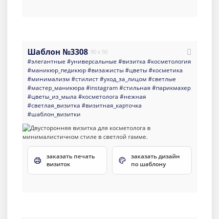
Шаблон №3308
90 x 50
#элегантные
#универсальные
#визитка
#косметология
#маникюр_педикюр
#визажисты
#цветы
#косметика
#минимализм
#стилист
#уход_за_лицом
#светлые
#мастер_маникюра
#instagram
#стильная
#парикмахер
#цветы_из_мыла
#косметолога
#нежная
#светлая_визитка
#визитная_карточка
#шаблон_визитки
заказать печать
заказать дизайн
визиток
по шаблону