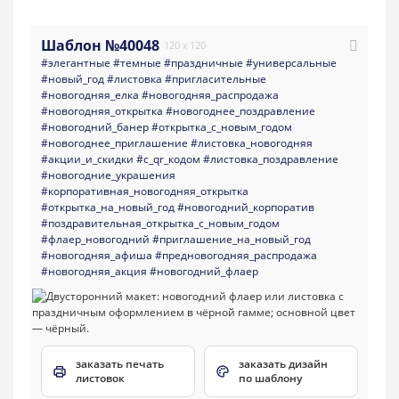
Шаблон №40048
120 x 120
#элегантные
#темные
#праздничные
#универсальные
#новый_год
#листовка
#пригласительные
#новогодняя_елка
#новогодняя_распродажа
#новогодняя_открытка
#новогоднее_поздравление
#новогодний_банер
#открытка_с_новым_годом
#новогоднее_приглашение
#листовка_новогодняя
#акции_и_скидки
#с_qr_кодом
#листовка_поздравление
#новогодние_украшения
#корпоративная_новогодняя_открытка
#открытка_на_новый_год
#новогодний_корпоратив
#поздравительная_открытка_с_новым_годом
#флаер_новогодний
#приглашение_на_новый_год
#новогодняя_афиша
#предновогодняя_распродажа
#новогодняя_акция
#новогодний_флаер
заказать печать
заказать дизайн
листовок
по шаблону