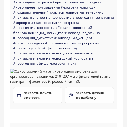
#новогодняя_открытка
#приглашение_на_праздник
#новогоднее_приглашение
#листовка_новогодняя
#поздравительные
#пригласительное_на_вечеринку
#пригласительное_на_корпоратив
#новогодняя_вечеринка
#корпоративная_новогодняя_открытка
#новогодний_корпоратив
#флаер_новогодний
#приглашение_на_новый_год
#новогодняя_афиша
#новогодняя_дискотека
#новогодний_концерт
#елка_новогодняя
#приглашение_на_мероприятие
#новый_год_2025
#афиша_новый_год
#пригласительное_на_новогоднюю_вечеринку
#пригласительное_на_новогодний_корпоратив
#новогодняя_афиша_листовка_плакат
заказать печать
заказать дизайн
листовок
по шаблону