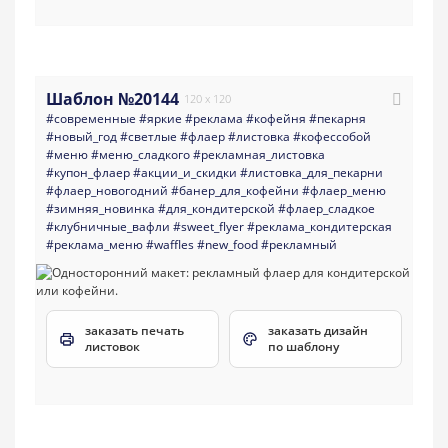
Шаблон №20144
120 x 120
#современные
#яркие
#реклама
#кофейня
#пекарня
#новый_год
#светлые
#флаер
#листовка
#кофессобой
#меню
#меню_сладкого
#рекламная_листовка
#купон_флаер
#акции_и_скидки
#листовка_для_пекарни
#флаер_новогодний
#банер_для_кофейни
#флаер_меню
#зимняя_новинка
#для_кондитерской
#флаер_сладкое
#клубничные_вафли
#sweet_flyer
#реклама_кондитерская
#реклама_меню
#waffles
#new_food
#рекламный
заказать печать
заказать дизайн
листовок
по шаблону