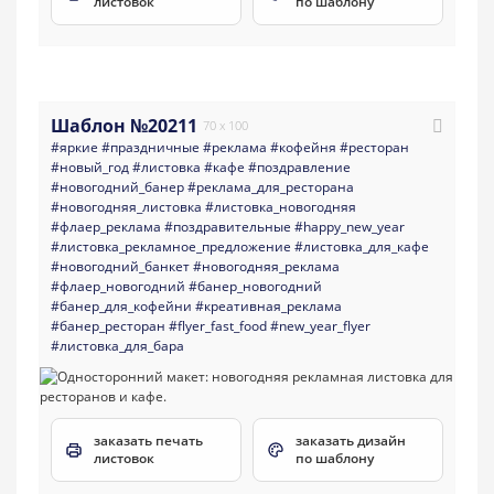
листовок
по шаблону
Шаблон №20211
70 x 100
#яркие
#праздничные
#реклама
#кофейня
#ресторан
#новый_год
#листовка
#кафе
#поздравление
#новогодний_банер
#реклама_для_ресторана
#новогодняя_листовка
#листовка_новогодняя
#флаер_реклама
#поздравительные
#happy_new_year
#листовка_рекламное_предложение
#листовка_для_кафе
#новогодний_банкет
#новогодняя_реклама
#флаер_новогодний
#банер_новогодний
#банер_для_кофейни
#креативная_реклама
#банер_ресторан
#flyer_fast_food
#new_year_flyer
#листовка_для_бара
заказать печать
заказать дизайн
листовок
по шаблону