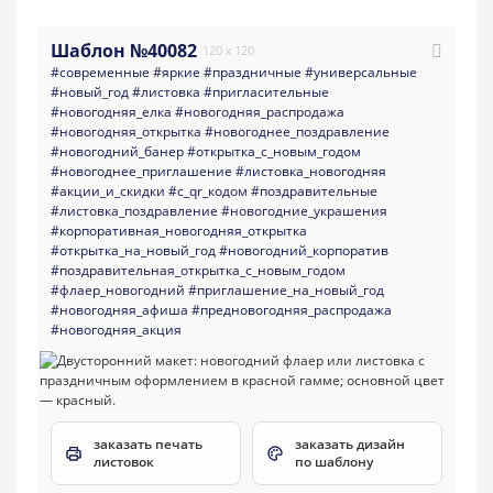
Шаблон №40082
120 x 120
#современные
#яркие
#праздничные
#универсальные
#новый_год
#листовка
#пригласительные
#новогодняя_елка
#новогодняя_распродажа
#новогодняя_открытка
#новогоднее_поздравление
#новогодний_банер
#открытка_с_новым_годом
#новогоднее_приглашение
#листовка_новогодняя
#акции_и_скидки
#с_qr_кодом
#поздравительные
#листовка_поздравление
#новогодние_украшения
#корпоративная_новогодняя_открытка
#открытка_на_новый_год
#новогодний_корпоратив
#поздравительная_открытка_с_новым_годом
#флаер_новогодний
#приглашение_на_новый_год
#новогодняя_афиша
#предновогодняя_распродажа
#новогодняя_акция
заказать печать
заказать дизайн
листовок
по шаблону