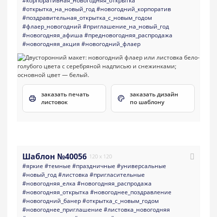
#корпоративная_новогодняя_открытка
#открытка_на_новый_год
#новогодний_корпоратив
#поздравительная_открытка_с_новым_годом
#флаер_новогодний
#приглашение_на_новый_год
#новогодняя_афиша
#предновогодняя_распродажа
#новогодняя_акция
#новогодний_флаер
заказать печать
заказать дизайн
листовок
по шаблону
Шаблон №40056
120 x 120
#яркие
#темные
#праздничные
#универсальные
#новый_год
#листовка
#пригласительные
#новогодняя_елка
#новогодняя_распродажа
#новогодняя_открытка
#новогоднее_поздравление
#новогодний_банер
#открытка_с_новым_годом
#новогоднее_приглашение
#листовка_новогодняя