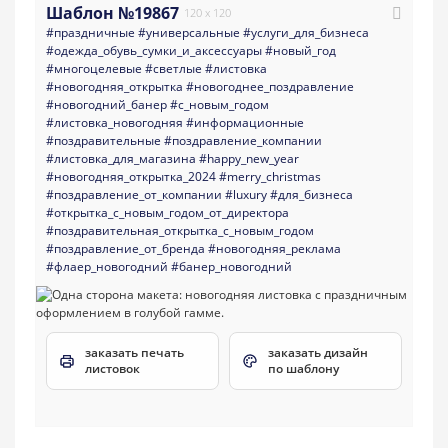
Шаблон №19867
120 x 120
#праздничные
#универсальные
#услуги_для_бизнеса
#одежда_обувь_сумки_и_аксессуары
#новый_год
#многоцелевые
#светлые
#листовка
#новогодняя_открытка
#новогоднее_поздравление
#новогодний_банер
#с_новым_годом
#листовка_новогодняя
#информационные
#поздравительные
#поздравление_компании
#листовка_для_магазина
#happy_new_year
#новогодняя_открытка_2024
#merry_christmas
#поздравление_от_компании
#luxury
#для_бизнеса
#открытка_с_новым_годом_от_директора
#поздравительная_открытка_с_новым_годом
#поздравление_от_бренда
#новогодняя_реклама
#флаер_новогодний
#банер_новогодний
заказать печать
заказать дизайн
листовок
по шаблону