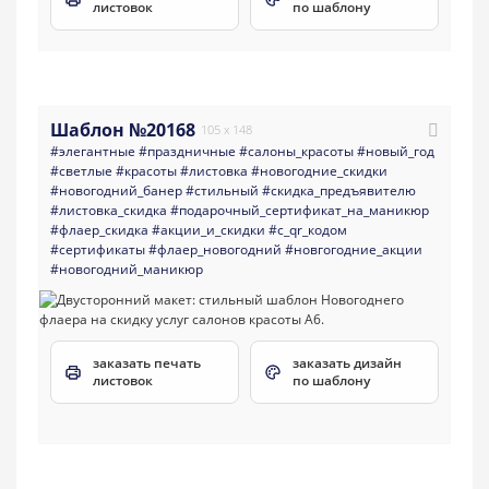
листовок
по шаблону
Шаблон №20168
105 x 148
#элегантные
#праздничные
#салоны_красоты
#новый_год
#светлые
#красоты
#листовка
#новогодние_скидки
#новогодний_банер
#стильный
#скидка_предъявителю
#листовка_скидка
#подарочный_сертификат_на_маникюр
#флаер_скидка
#акции_и_скидки
#с_qr_кодом
#сертификаты
#флаер_новогодний
#новгогодние_акции
#новогодний_маникюр
заказать печать
заказать дизайн
листовок
по шаблону