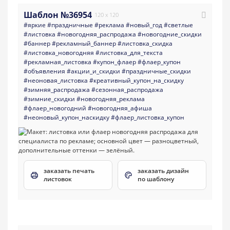
Шаблон №36954
120 x 120
#яркие
#праздничные
#реклама
#новый_год
#светлые
#листовка
#новогодняя_распродажа
#новогодние_скидки
#баннер
#рекламный_баннер
#листовка_скидка
#листовка_новогодняя
#листовка_для_текста
#рекламная_листовка
#купон_флаер
#флаер_купон
#объявления
#акции_и_скидки
#праздничные_скидки
#неоновая_листовка
#креативный_купон_на_скидку
#зимняя_распродажа
#сезонная_распродажа
#зимние_скидки
#новогодняя_реклама
#флаер_новогодний
#новогодняя_афиша
#неоновый_купон_наскидку
#флаер_листовка_купон
заказать печать
заказать дизайн
листовок
по шаблону