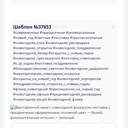
Шаблон №37653
120 x 120
#современные
#праздничные
#универсальные
#новый_год
#светлые
#листовка
#пригласительные
#новогодняя_елка
#новогодняя_распродажа
#новогодняя_открытка
#новогоднее_поздравление
#новогодний_банер
#открытка_с_новым_годом
#новогоднее_приглашение
#листовка_новогодняя
#с_qr_кодом
#листовка_поздравление
#благодарственные_карточки
#новогодние_украшения
#корпоративная_новогодняя_открытка
#открытка_на_новый_год
#новогодний_корпоратив
#поздравительная_открытка_с_новым_годом
#флаер_новогодний
#приглашение_на_новый_год
#новогодняя_афиша
#предновогодняя_распродажа
#новогодняя_акция
#новогодний_флаер