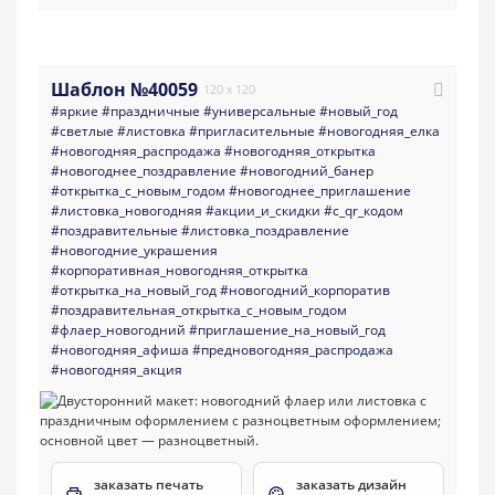
Шаблон №40059
120 x 120
#яркие
#праздничные
#универсальные
#новый_год
#светлые
#листовка
#пригласительные
#новогодняя_елка
#новогодняя_распродажа
#новогодняя_открытка
#новогоднее_поздравление
#новогодний_банер
#открытка_с_новым_годом
#новогоднее_приглашение
#листовка_новогодняя
#акции_и_скидки
#с_qr_кодом
#поздравительные
#листовка_поздравление
#новогодние_украшения
#корпоративная_новогодняя_открытка
#открытка_на_новый_год
#новогодний_корпоратив
#поздравительная_открытка_с_новым_годом
#флаер_новогодний
#приглашение_на_новый_год
#новогодняя_афиша
#предновогодняя_распродажа
#новогодняя_акция
заказать печать
заказать дизайн