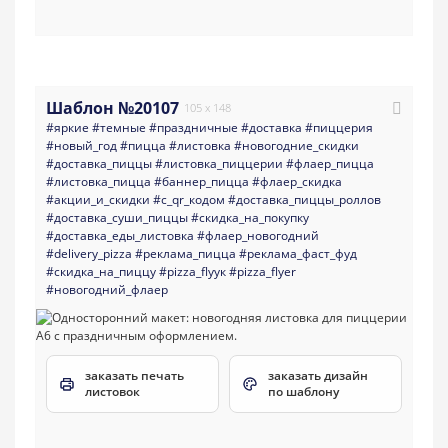
Шаблон №20107
105 x 148
#яркие
#темные
#праздничные
#доставка
#пиццерия
#новый_год
#пицца
#листовка
#новогодние_скидки
#доставка_пиццы
#листовка_пиццерии
#флаер_пицца
#листовка_пицца
#баннер_пицца
#флаер_скидка
#акции_и_скидки
#с_qr_кодом
#доставка_пиццы_роллов
#доставка_суши_пиццы
#скидка_на_покупку
#доставка_еды_листовка
#флаер_новогодний
#delivery_pizza
#реклама_пицца
#реклама_фаст_фуд
#скидка_на_пиццу
#pizza_flyук
#pizza_flyer
#новогодний_флаер
заказать печать
заказать дизайн
листовок
по шаблону