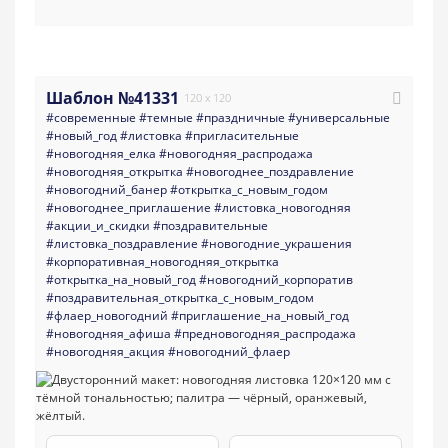
Шаблон №41331
120 x 120
#современные
#темные
#праздничные
#универсальные
#новый_год
#листовка
#пригласительные
#новогодняя_елка
#новогодняя_распродажа
#новогодняя_открытка
#новогоднее_поздравление
#новогодний_банер
#открытка_с_новым_годом
#новогоднее_приглашение
#листовка_новогодняя
#акции_и_скидки
#поздравительные
#листовка_поздравление
#новогодние_украшения
#корпоративная_новогодняя_открытка
#открытка_на_новый_год
#новогодний_корпоратив
#поздравительная_открытка_с_новым_годом
#флаер_новогодний
#приглашение_на_новый_год
#новогодняя_афиша
#предновогодняя_распродажа
#новогодняя_акция
#новогодний_флаер