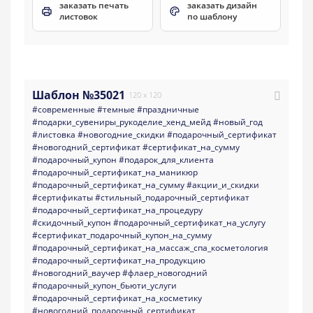
заказать печать
заказать дизайн
листовок
по шаблону
Шаблон №35021
120 x 120
#современные
#темные
#праздничные
#подарки_сувениры_рукоделие_хенд_мейд
#новый_год
#листовка
#новогодние_скидки
#подарочный_сертификат
#новогодний_сертификат
#сертификат_на_сумму
#подарочный_купон
#подарок_для_клиента
#подарочный_сертификат_на_маникюр
#подарочный_сертификат_на_сумму
#акции_и_скидки
#сертификаты
#стильный_подарочный_сертификат
#подарочный_сертификат_на_процедуру
#скидочный_купон
#подарочный_сертификат_на_услугу
#сертификат_подарочный_купон_на_сумму
#подарочный_сертификат_на_массаж_спа_косметология
#подарочный_сертификат_на_продукцию
#новогодний_ваучер
#флаер_новогодний
#подарочный_купон_бьюти_услуги
#подарочный_сертификат_на_косметику
#новогодний_подарочный_сертификат