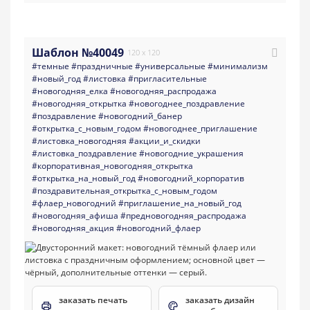
Шаблон №40049
120 x 120
#темные
#праздничные
#универсальные
#минимализм
#новый_год
#листовка
#пригласительные
#новогодняя_елка
#новогодняя_распродажа
#новогодняя_открытка
#новогоднее_поздравление
#поздравление
#новогодний_банер
#открытка_с_новым_годом
#новогоднее_приглашение
#листовка_новогодняя
#акции_и_скидки
#листовка_поздравление
#новогодние_украшения
#корпоративная_новогодняя_открытка
#открытка_на_новый_год
#новогодний_корпоратив
#поздравительная_открытка_с_новым_годом
#флаер_новогодний
#приглашение_на_новый_год
#новогодняя_афиша
#предновогодняя_распродажа
#новогодняя_акция
#новогодний_флаер
заказать печать
заказать дизайн