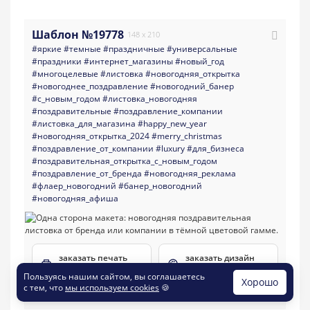
Шаблон №19778
148 x 210
#яркие
#темные
#праздничные
#универсальные
#праздники
#интернет_магазины
#новый_год
#многоцелевые
#листовка
#новогодняя_открытка
#новогоднее_поздравление
#новогодний_банер
#с_новым_годом
#листовка_новогодняя
#поздравительные
#поздравление_компании
#листовка_для_магазина
#happy_new_year
#новогодняя_открытка_2024
#merry_christmas
#поздравление_от_компании
#luxury
#для_бизнеса
#поздравительная_открытка_с_новым_годом
#поздравление_от_бренда
#новогодняя_реклама
#флаер_новогодний
#банер_новогодний
#новогодняя_афиша
заказать печать
заказать дизайн
листовок
по шаблону
Пользуясь нашим сайтом, вы соглашаетесь
Хорошо
с тем, что
мы используем cookies
🍪