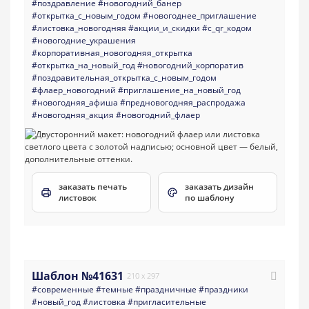
#поздравление
#новогодний_банер
#открытка_с_новым_годом
#новогоднее_приглашение
#листовка_новогодняя
#акции_и_скидки
#с_qr_кодом
#новогодние_украшения
#корпоративная_новогодняя_открытка
#открытка_на_новый_год
#новогодний_корпоратив
#поздравительная_открытка_с_новым_годом
#флаер_новогодний
#приглашение_на_новый_год
#новогодняя_афиша
#предновогодняя_распродажа
#новогодняя_акция
#новогодний_флаер
заказать печать
заказать дизайн
листовок
по шаблону
Шаблон №41631
210 x 297
#современные
#темные
#праздничные
#праздники
#новый_год
#листовка
#пригласительные