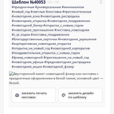
Шаблон №40053
120 x 120
#праздничные
#универсальные
#минимализм
#новый_год
#светлые
#листовка
#пригласительные
#новогодняя_елка
#новогодняя_распродажа
#новогодняя_открытка
#новогоднее_поздравление
#новогодний_банер
#открытка_с_новым_годом
#новогоднее_приглашение
#листовка_новогодняя
#с_qr_кодом
#листовка_поздравление
#благодарственные_карточки
#новогодние_украшения
#корпоративная_новогодняя_открытка
#открытка_на_новый_год
#новогодний_корпоратив
#поздравительная_открытка_с_новым_годом
#флаер_новогодний
#приглашение_на_новый_год
#новогодняя_афиша
#предновогодняя_распродажа
#новогодняя_акция
#новогодний_флаер
заказать печать
заказать дизайн
листовок
по шаблону