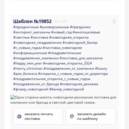
Шаблон №19852
120 x 120
#праздничные
#универсальные
#праздники
#интернет_магазины
#новый_год
#многоцелевые
#светлые
#листовка
#новогодняя_открытка
#новогоднее_поздравление
#новогодний_банер
#с_новым_годом
#листовка_новогодняя
#информационные
#поздравительные
#поздравление_компании
#листовка_для_магазина
#happy_new_year
#новогодняя_открытка_2024
#merry_christmas
#поздравление_от_компании
#luxury
#для_бизнеса
#открытка_с_новым_годом_от_директора
#поздравительная_открытка_с_новым_годом
#поздравление_от_бренда
#новогодняя_реклама
#флаер_новогодний
#банер_новогодний
заказать печать
заказать дизайн
листовок
по шаблону