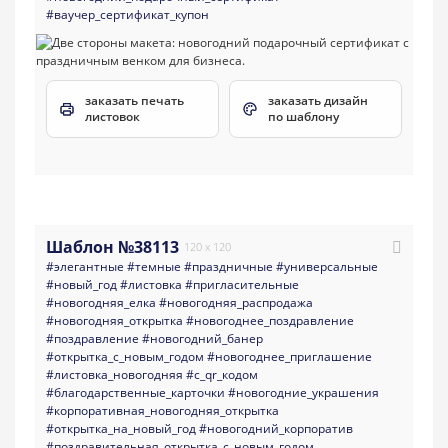
#ваучер_сертификат_купон
заказать печать
заказать дизайн
листовок
по шаблону
Шаблон №38113
120 x 120
#элегантные
#темные
#праздничные
#универсальные
#новый_год
#листовка
#пригласительные
#новогодняя_елка
#новогодняя_распродажа
#новогодняя_открытка
#новогоднее_поздравление
#поздравление
#новогодний_банер
#открытка_с_новым_годом
#новогоднее_приглашение
#листовка_новогодняя
#с_qr_кодом
#благодарственные_карточки
#новогодние_украшения
#корпоративная_новогодняя_открытка
#открытка_на_новый_год
#новогодний_корпоратив
#поздравительная_открытка_с_новым_годом