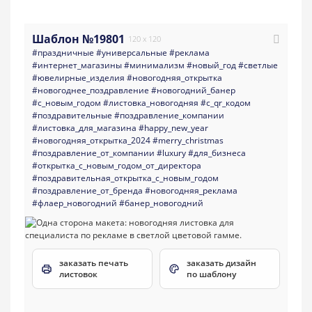
Шаблон №19801
120 x 120
#праздничные
#универсальные
#реклама
#интернет_магазины
#минимализм
#новый_год
#светлые
#ювелирные_изделия
#новогодняя_открытка
#новогоднее_поздравление
#новогодний_банер
#с_новым_годом
#листовка_новогодняя
#с_qr_кодом
#поздравительные
#поздравление_компании
#листовка_для_магазина
#happy_new_year
#новогодняя_открытка_2024
#merry_christmas
#поздравление_от_компании
#luxury
#для_бизнеса
#открытка_с_новым_годом_от_директора
#поздравительная_открытка_с_новым_годом
#поздравление_от_бренда
#новогодняя_реклама
#флаер_новогодний
#банер_новогодний
заказать печать
заказать дизайн
листовок
по шаблону