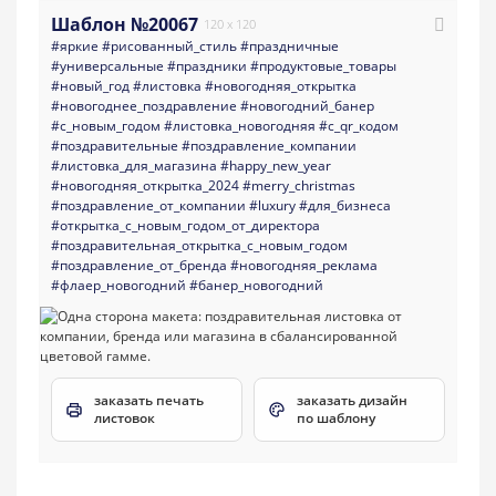
Шаблон №20067
120 x 120
#яркие
#рисованный_стиль
#праздничные
#универсальные
#праздники
#продуктовые_товары
#новый_год
#листовка
#новогодняя_открытка
#новогоднее_поздравление
#новогодний_банер
#с_новым_годом
#листовка_новогодняя
#с_qr_кодом
#поздравительные
#поздравление_компании
#листовка_для_магазина
#happy_new_year
#новогодняя_открытка_2024
#merry_christmas
#поздравление_от_компании
#luxury
#для_бизнеса
#открытка_с_новым_годом_от_директора
#поздравительная_открытка_с_новым_годом
#поздравление_от_бренда
#новогодняя_реклама
#флаер_новогодний
#банер_новогодний
заказать печать
заказать дизайн
листовок
по шаблону