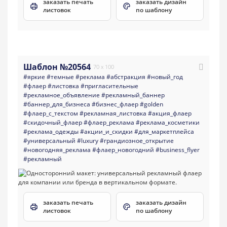
заказать печать
заказать дизайн
листовок
по шаблону
Шаблон №20564
70 x 100
#яркие
#темные
#реклама
#абстракция
#новый_год
#флаер
#листовка
#пригласительные
#рекламное_объявление
#рекламный_баннер
#баннер_для_бизнеса
#бизнес_флаер
#golden
#флаер_с_текстом
#рекламная_листовка
#акция_флаер
#скидочный_флаер
#флаер_реклама
#реклама_косметики
#реклама_одежды
#акции_и_скидки
#для_маркетплейса
#универсальный
#luxury
#грандиозное_открытие
#новогодняя_реклама
#флаер_новогодний
#business_flyer
#рекламный
заказать печать
заказать дизайн
листовок
по шаблону