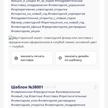
#акции_и_скидки
#с_qr_кодом
#поздравительные
#листовка_поздравление
#новогодние_украшения
#корпоративная_новогодняя_открытка
#открытка_на_новый_год
#новогодний_корпоратив
#поздравительная_открытка_с_новым_годом
#флаер_новогодний
#приглашение_на_новый_год
#новогодняя_афиша
#предновогодняя_распродажа
#новогодняя_акция
заказать печать
заказать дизайн
листовок
по шаблону
Шаблон №38001
120 x 120
#современные
#праздничные
#универсальные
#новый_год
#светлые
#листовка
#пригласительные
#новогодняя_елка
#новогодняя_распродажа
#новогодняя_открытка
#новогоднее_поздравление