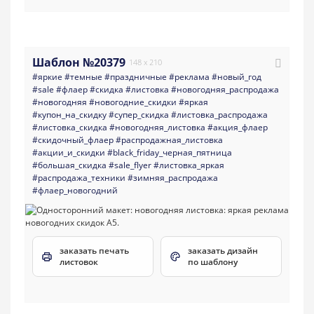
Шаблон №20379
148 x 210
#яркие
#темные
#праздничные
#реклама
#новый_год
#sale
#флаер
#скидка
#листовка
#новогодняя_распродажа
#новогодняя
#новогодние_скидки
#яркая
#купон_на_скидку
#супер_скидка
#листовка_распродажа
#листовка_скидка
#новогодняя_листовка
#акция_флаер
#скидочный_флаер
#распродажная_листовка
#акции_и_скидки
#black_friday_черная_пятница
#большая_скидка
#sale_flyer
#листовка_яркая
#распродажа_техники
#зимняя_распродажа
#флаер_новогодний
заказать печать
заказать дизайн
листовок
по шаблону