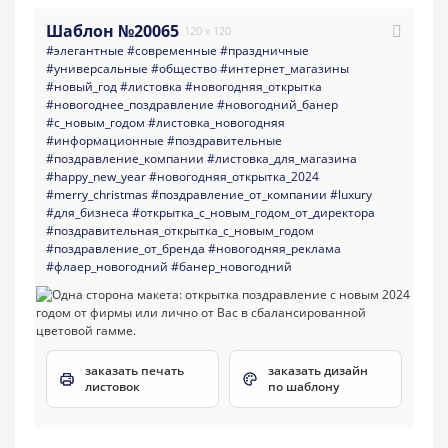
Шаблон №20065
120 x 120
#элегантные
#современные
#праздничные
#универсальные
#общество
#интернет_магазины
#новый_год
#листовка
#новогодняя_открытка
#новогоднее_поздравление
#новогодний_банер
#с_новым_годом
#листовка_новогодняя
#информационные
#поздравительные
#поздравление_компании
#листовка_для_магазина
#happy_new_year
#новогодняя_открытка_2024
#merry_christmas
#поздравление_от_компании
#luxury
#для_бизнеса
#открытка_с_новым_годом_от_директора
#поздравительная_открытка_с_новым_годом
#поздравление_от_бренда
#новогодняя_реклама
#флаер_новогодний
#банер_новогодний
заказать печать
заказать дизайн
листовок
по шаблону