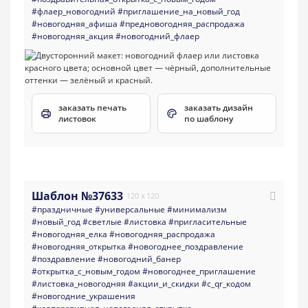
#флаер_новогодний
#приглашение_на_новый_год
#новогодняя_афиша
#предновогодняя_распродажа
#новогодняя_акция
#новогодний_флаер
заказать печать
заказать дизайн
листовок
по шаблону
Шаблон №37633
120 x 120
#праздничные
#универсальные
#минимализм
#новый_год
#светлые
#листовка
#пригласительные
#новогодняя_елка
#новогодняя_распродажа
#новогодняя_открытка
#новогоднее_поздравление
#поздравление
#новогодний_банер
#открытка_с_новым_годом
#новогоднее_приглашение
#листовка_новогодняя
#акции_и_скидки
#с_qr_кодом
#новогодние_украшения