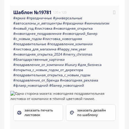
Шаблон №19781
120 x 120
#яркие
#праздничные
#универсальные
#aвтосалоны_и_автоцентры
#праздники
#минимализм
#новый_год
#листовка
#новогодняя_открытка
#новогоднее_поздравление
#новогодний_банер
#с_новым_годом
#листовка_новогодняя
#поздравительные
#поздравление_компании
#листовка_для_магазина
#happy_new_year
#новогодняя_открытка_2024
#merry_christmas
#благодарственные_карточки
#поздравление_от_компании
#luxury
#для_бизнеса
#открытка_с_новым_годом_от_директора
#поздравительная_открытка_с_новым_годом
#поздравление_от_бренда
#новогодняя_реклама
#флаер_новогодний
#банер_новогодний
заказать печать
заказать дизайн
листовок
по шаблону