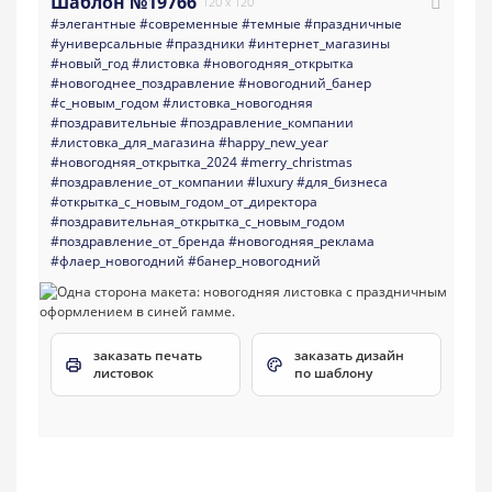
Шаблон №19766
120 x 120
#элегантные
#современные
#темные
#праздничные
#универсальные
#праздники
#интернет_магазины
#новый_год
#листовка
#новогодняя_открытка
#новогоднее_поздравление
#новогодний_банер
#с_новым_годом
#листовка_новогодняя
#поздравительные
#поздравление_компании
#листовка_для_магазина
#happy_new_year
#новогодняя_открытка_2024
#merry_christmas
#поздравление_от_компании
#luxury
#для_бизнеса
#открытка_с_новым_годом_от_директора
#поздравительная_открытка_с_новым_годом
#поздравление_от_бренда
#новогодняя_реклама
#флаер_новогодний
#банер_новогодний
заказать печать
заказать дизайн
листовок
по шаблону