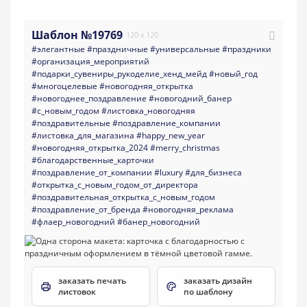
Шаблон №19769
120 x 120
#элегантные
#праздничные
#универсальные
#праздники
#организация_мероприятий
#подарки_сувениры_рукоделие_хенд_мейд
#новый_год
#многоцелевые
#новогодняя_открытка
#новогоднее_поздравление
#новогодний_банер
#с_новым_годом
#листовка_новогодняя
#поздравительные
#поздравление_компании
#листовка_для_магазина
#happy_new_year
#новогодняя_открытка_2024
#merry_christmas
#благодарственные_карточки
#поздравление_от_компании
#luxury
#для_бизнеса
#открытка_с_новым_годом_от_директора
#поздравительная_открытка_с_новым_годом
#поздравление_от_бренда
#новогодняя_реклама
#флаер_новогодний
#банер_новогодний
заказать печать
заказать дизайн
листовок
по шаблону