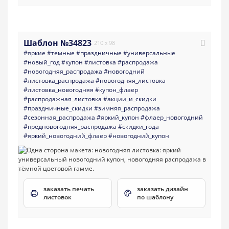
Шаблон №34823
210 x 98
#яркие
#темные
#праздничные
#универсальные
#новый_год
#купон
#листовка
#распродажа
#новогодняя_распродажа
#новогодний
#листовка_распродажа
#новогодняя_листовка
#листовка_новогодняя
#купон_флаер
#распродажная_листовка
#акции_и_скидки
#праздничные_скидки
#зимняя_распродажа
#сезонная_распродажа
#яркий_купон
#флаер_новогодний
#предновогодняя_распродажа
#скидки_года
#яркий_новогодний_флаер
#новогодний_купон
заказать печать
заказать дизайн
листовок
по шаблону