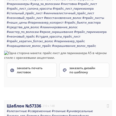
#парикмахеры
#уход_за_волосами
#листовка
#прайс_лист
#прайс_лист_салона_красоты
#прайс_лист_парикмахера
#стильный_прайс_лист
#минималистичный_прайс_лист
#неоновый_прайс_лист
#восстановление_волос
#прайс_листы
#наши_цены
#парикмахер_колорист
#прайс_бьюти_мастера
#средства_для_волос
#ламинирование_волос
#мастер_по_волосам
#яркое_окрашивание
#прайс_парикмахера
#неоновый_прайс
#студия_красоты_прайс_лист
#прайс_кератин_ботокс_волос
#парикмахер_прайс
#наращивание_волос_прайс
#окрашивание_волос_прайс
заказать печать
заказать дизайн
листовок
по шаблону
Шаблон №57336
210 x 148
#элегантные
#современные
#темные
#универсальные
#услуги_для_бизнеса
#курсы
#листовка
#сертификат