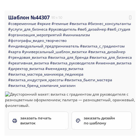
Шаблон №44307
90 x 50
#современные
#яркие
#темные
#визитка
#бизнес_консультанты
#услуги_для_бизнеса
#руководитель
#веб_дизайнер
#веб_студия
#организация_мероприятий
#минимализм
#фотографы_видео_творчество
#индивидуальный_предприниматель
#визитка_с_градиентом
#карта
#универсальный_шаблон_визитки
#визитка_дизайнер
#трендовая_визитка
#визитка_для_бренда
#визитка_для_бизнеса
#креативная_визитка
#визитка_руководителя
#именная_визитка
#директор_визитка
#менеджер_визитка
#визитка_мастера_маникюра_педикюра
#визитка_индустрия_красоты
#визитка_бьюти_мастера
#визитка_бренд_компания_магазин
заказать печать
заказать дизайн
визиток
по шаблону