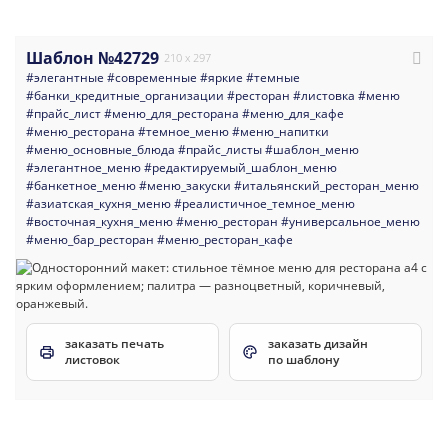
Шаблон №42729
210 x 297
#элегантные
#современные
#яркие
#темные
#банки_кредитные_организации
#ресторан
#листовка
#меню
#прайс_лист
#меню_для_ресторана
#меню_для_кафе
#меню_ресторана
#темное_меню
#меню_напитки
#меню_основные_блюда
#прайс_листы
#шаблон_меню
#элегантное_меню
#редактируемый_шаблон_меню
#банкетное_меню
#меню_закуски
#итальянский_ресторан_меню
#азиатская_кухня_меню
#реалистичное_темное_меню
#восточная_кухня_меню
#меню_ресторан
#универсальное_меню
#меню_бар_ресторан
#меню_ресторан_кафе
заказать печать
заказать дизайн
листовок
по шаблону