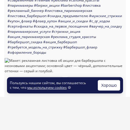
#современные
#темные
#реклама
#салоны_красоты
#парикмахеры
#биржи_акции
#barbershop
#листовка
#рекламный_баннер
#листовка_парикмахерская
#листовка_барбершоп
#скидка_предъявителю
#мужские_стрижки
#купон_флаер
#флаер_купон
#акции_и_скидки
#с_qr_кодом
#сертификаты
#скидка_на_первое_посещение
#ваучер_на_скидку
#парикмахерские_услуги
#стрижки_акция
#акция_парикмахерская
#реклама_студия_красоты
#барбершоп_скидка
#акция_барбершоп
#требуется_модель_на_стрижку
#барбершоп_флаер
#оформление_бороды
заказать печать
заказать дизайн
Пользуясь нашим сайтом, вы соглашаетесь
Хорошо
листовок
по шаблону
с тем, что
мы используем cookies
🍪
Шаблон №41774
148 x 210
#праздничные
#праздники
#новый_год
#многоцелевые