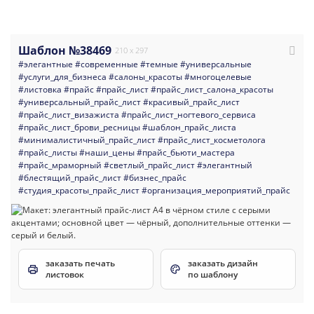
Шаблон №38469
210 x 297
#элегантные
#современные
#темные
#универсальные
#услуги_для_бизнеса
#салоны_красоты
#многоцелевые
#листовка
#прайс
#прайс_лист
#прайс_лист_салона_красоты
#универсальный_прайс_лист
#красивый_прайс_лист
#прайс_лист_визажиста
#прайс_лист_ногтевого_сервиса
#прайс_лист_брови_ресницы
#шаблон_прайс_листа
#минималистичный_прайс_лист
#прайс_лист_косметолога
#прайс_листы
#наши_цены
#прайс_бьюти_мастера
#прайс_мраморный
#светлый_прайс_лист
#элегантный
#блестящий_прайс_лист
#бизнес_прайс
#студия_красоты_прайс_лист
#организация_мероприятий_прайс
заказать печать
заказать дизайн
листовок
по шаблону