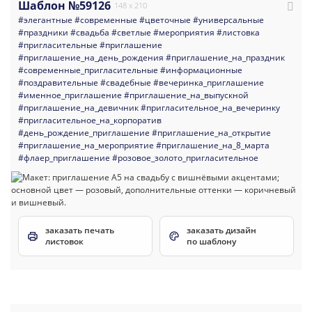
Шаблон №59126
148 x 210
#элегантные
#современные
#цветочные
#универсальные
#праздники
#свадьба
#светлые
#мероприятия
#листовка
#пригласительные
#приглашение
#приглашение_на_день_рождения
#приглашение_на_праздник
#современные_пригласительные
#информационные
#поздравительные
#свадебные
#вечеринка_приглашение
#именное_приглашение
#приглашение_на_выпускной
#приглашение_на_девичник
#пригласительное_на_вечеринку
#пригласительное_на_корпоратив
#день_рождение_приглашение
#приглашение_на_открытие
#приглашение_на_мероприятие
#приглашение_на_8_марта
#флаер_приглашение
#розовое_золото_пригласительное
заказать печать
заказать дизайн
листовок
по шаблону