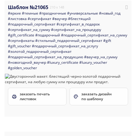
Шаблон №21065
210 x 148
#яркие
#темные
#праздничные
#универсальные
#новый_год
#листовка
#сертификат
#ваучер
#блестящий
#подарочный_сертификат
#сертификат_в_подарок
#сертификат_на_сумму
#сертификат_на_процедуру
#gift_certificate
#подарочный
#подарочный_сертификат_на_сумму
#сертификаты
#стильный_подарочный_сертификат
#gift
#gift_voucher
#подарочный_сертификат_на_услугу
#золотой_подарочный_сертификат
#подарочный_сертификат_на_продукцию
#ваучер_на_сумму
#новогодний_ваучер
#luxury_certificate
#luxury_voucher
#golden_voucher
заказать печать
заказать дизайн
листовок
по шаблону