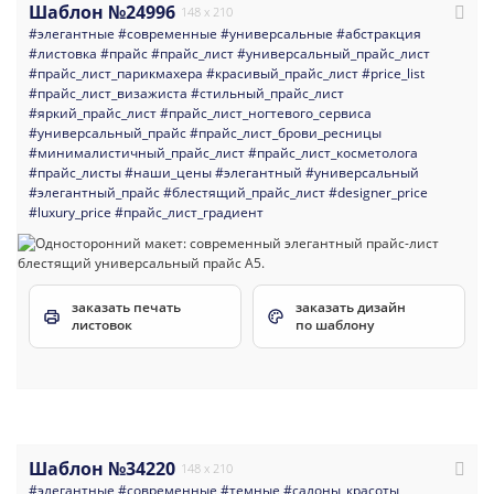
Шаблон №24996
148 x 210
#элегантные
#современные
#универсальные
#абстракция
#листовка
#прайс
#прайс_лист
#универсальный_прайс_лист
#прайс_лист_парикмахера
#красивый_прайс_лист
#price_list
#прайс_лист_визажиста
#стильный_прайс_лист
#яркий_прайс_лист
#прайс_лист_ногтевого_сервиса
#универсальный_прайс
#прайс_лист_брови_ресницы
#минималистичный_прайс_лист
#прайс_лист_косметолога
#прайс_листы
#наши_цены
#элегантный
#универсальный
#элегантный_прайс
#блестящий_прайс_лист
#designer_price
#luxury_price
#прайс_лист_градиент
заказать печать
заказать дизайн
листовок
по шаблону
Шаблон №34220
148 x 210
#элегантные
#современные
#темные
#салоны_красоты