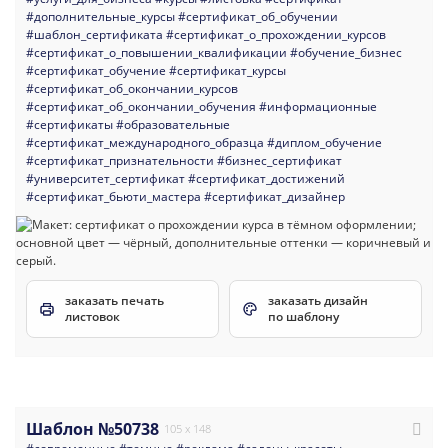
#дополнительные_курсы
#сертификат_об_обучении
#шаблон_сертификата
#сертификат_о_прохождении_курсов
#сертификат_о_повышении_квалификации
#обучение_бизнес
#сертификат_обучение
#сертификат_курсы
#сертификат_об_окончании_курсов
#сертификат_об_окончании_обучения
#информационные
#сертификаты
#образовательные
#сертификат_международного_образца
#диплом_обучение
#сертификат_признательности
#бизнес_сертификат
#университет_сертификат
#сертификат_достижений
#сертификат_бьюти_мастера
#сертификат_дизайнер
заказать печать
заказать дизайн
листовок
по шаблону
Шаблон №50738
105 x 148