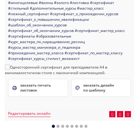
#многоцелевые
#волны
#золото
#листовка
#сертификат
#стильный
#дополнительные_курсы
#мастер_класс
#нежный_сертификат
#сертификат_о_прохождении_курсов
#сертификат_о_повышении_квалификации
#шаблон_об_окончании_курсов
#сертификат_об_окончании_курсов
#сертификат_мастер_класс
#сертификаты
#образовательные
#курс_мастера_по_наращиванию_ресниц
#курсы_мастер_маникюра_и_педикюра
#прохождение_мастер_класса
#сертификат_по_мастер_классу
#сертификат_курсы_стилист_визажист
заказать печать
заказать дизайн
листовок
по шаблону
Редактировать онлайн