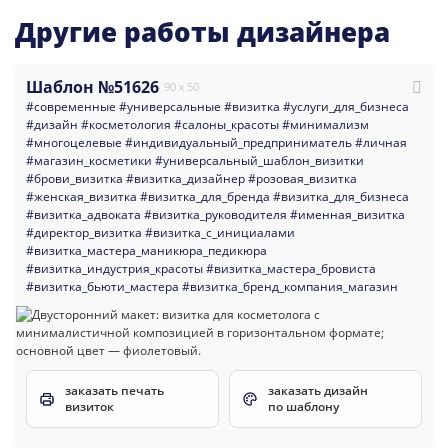
Другие работы дизайнера
Шаблон №51626
90 x 50
#современные
#универсальные
#визитка
#услуги_для_бизнеса
#дизайн
#косметология
#салоны_красоты
#минимализм
#многоцелевые
#индивидуальный_предприниматель
#личная
#магазин_косметики
#универсальный_шаблон_визитки
#брови_визитка
#визитка_дизайнер
#розовая_визитка
#женская_визитка
#визитка_для_бренда
#визитка_для_бизнеса
#визитка_адвоката
#визитка_руководителя
#именная_визитка
#директор_визитка
#визитка_с_инициалами
#визитка_мастера_маникюра_педикюра
#визитка_индустрия_красоты
#визитка_мастера_бровиста
#визитка_бьюти_мастера
#визитка_бренд_компания_магазин
заказать печать
заказать дизайн
визиток
по шаблону