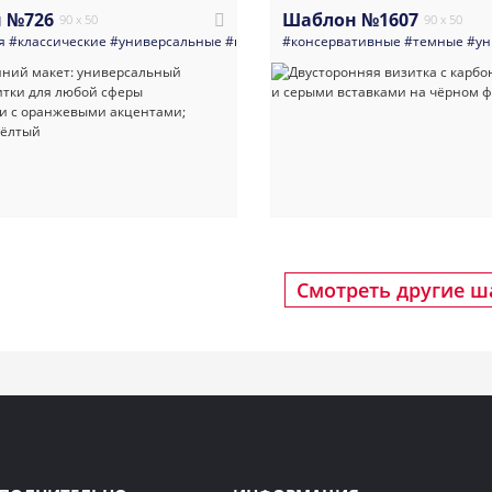
 №726
Шаблон №1607
90 x 50
90 x 50
я
#классические
#универсальные
#право
#многоцелевые
#консервативные
#желтый
#темные
#кори
#ун
Смотреть другие 