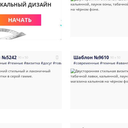
КАЛЬНЫЙ ДИЗАЙН
НАЧАТЬ
 №5242
Шаблон №9610
90 x 50
90 x 50
нные
#темные
#визитка
#досуг
#товары_для_отдыха_и_туризма
#современные
#темные
#кальянна
#аван