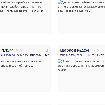
 №1544
Шаблон №2254
90 x 50
55 x 85
ые
#классические
#универсальные
#визитка
#яркие
#недвижимость
#рисованный_стиль
#руководите
#у