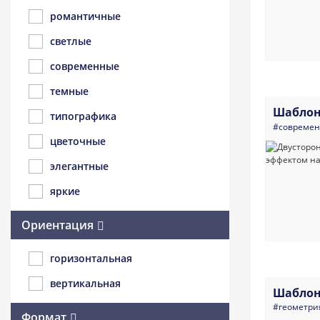
романтичные
светлые
современные
темные
Шаблон
типографика
#совреме
цветочные
элегантные
яркие
Ориентация
горизонтальная
вертикальная
Шаблон
#геометри
Формат