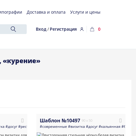
ипографии
Доставка и оплата
Услуги и цены
Вход
/
Регистрация
0
, «курение»
Шаблон №10497
90 x 50
тка
#досуг
#ресторан
#кальянная
#современные
#бар
#визитка
#минимализм
#досуг
#темная_визитка
#кальянная
#бар
#д
#