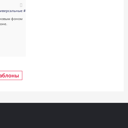
чневый
иверсальные
#универсальный
#визитка
#aвтосалоны_и_автоцентры
#услуги_для_бизнеса
шаблоны