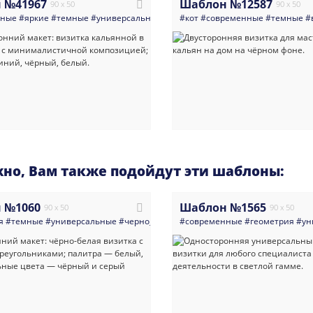
 №41967
Шаблон №12587
90 x 50
90 x 50
нные
#яркие
#темные
#универсальные
#визитка
#кот
#современные
#услуги_для_бизнеса
#темные
#ре
#
но, Вам также подойдут эти шаблоны:
 №1060
Шаблон №1565
90 x 50
90 x 50
я
#темные
#универсальные
#черно_белое
#современные
#черно_белая
#геометрия
#ун