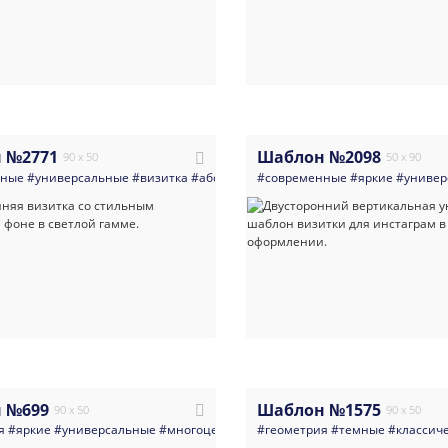
 №2771
Шаблон №2098
90 x 50
50 x 90
нные
#универсальные
#визитка
#абстракция
#современные
#многоцелевые
#яркие
#яркая_визи
#универ
 №699
Шаблон №1575
90 x 50
90 x 50
я
#яркие
#универсальные
#многоцелевые
#геометрия
#стильный
#темные
#классич