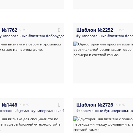
 №1762
Шаблон №2252
85 x 55
55 x 85
универсальные
#визитка
#оборудование_и_инструменты
#универсальные
#сварочные_ра
#визитка
#ев
 №1446
Шаблон №2726
90 x 50
90 x 50
исованный_стиль
#универсальные
#визитка
#современные
#финансы
#светлые
#универсальны
#крипто