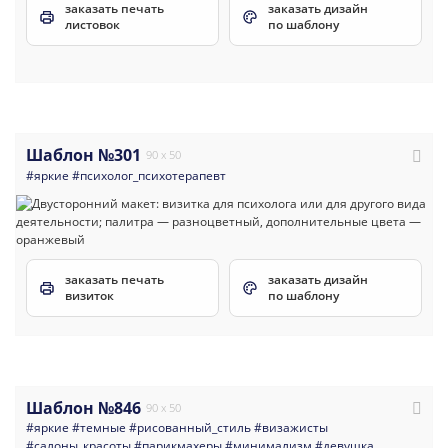
заказать печать
заказать дизайн
листовок
по шаблону
Шаблон №301
90 x 50
#яркие
#психолог_психотерапевт
заказать печать
заказать дизайн
визиток
по шаблону
Шаблон №846
90 x 50
#яркие
#темные
#рисованный_стиль
#визажисты
#салоны_красоты
#парикмахеры
#минимализм
#девушка