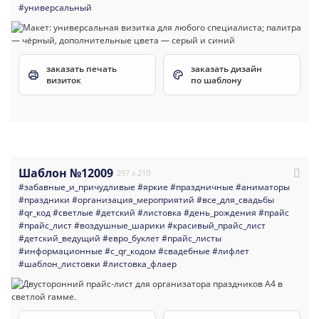
#универсальный
заказать печать
заказать дизайн
визиток
по шаблону
Шаблон №12009
297 x 210
#забавные_и_причудливые
#яркие
#праздничные
#аниматоры
#праздники
#организация_мероприятий
#все_для_свадьбы
#qr_код
#светлые
#детский
#листовка
#день_рождения
#прайс
#прайс_лист
#воздушные_шарики
#красивый_прайс_лист
#детский_ведущий
#евро_буклет
#прайс_листы
#информационные
#с_qr_кодом
#свадебные
#лифлет
#шаблон_листовки
#листовка_флаер