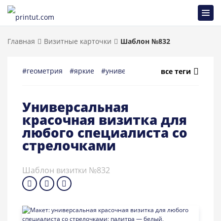
Главная
Визитные карточки
Шаблон №832
#геометрия
#яркие
#универсальные
#многоцелевы
все теги
Универсальная
красочная визитка для
любого специалиста со
стрелочками
Шаблон визитки №832