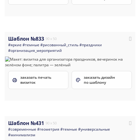
Шаблон №833
90 x 50
#яркие
#темные
#рисованный_стиль
#праздники
#организация_мероприятий
заказать печать
заказать дизайн
визиток
по шаблону
Шаблон №431
90 x 50
#современные
#геометрия
#темные
#универсальные
#минимализм