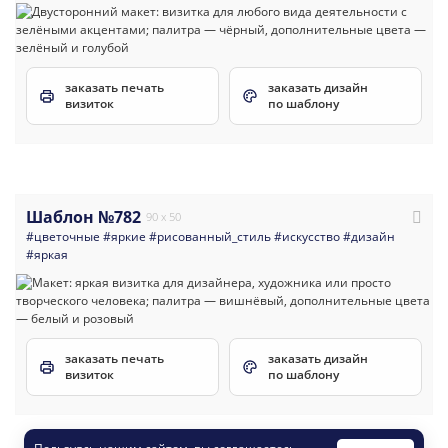
заказать печать
заказать дизайн
визиток
по шаблону
Шаблон №782
90 x 50
#цветочные
#яркие
#рисованный_стиль
#искусство
#дизайн
#яркая
заказать печать
заказать дизайн
визиток
по шаблону