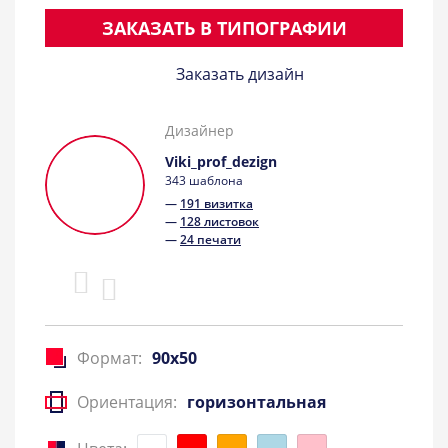
ЗАКАЗАТЬ В ТИПОГРАФИИ
Заказать дизайн
Дизайнер
Viki_prof_dezign
343 шаблона
—
191 визитка
—
128 листовок
—
24 печати
Формат:
90x50
Ориентация:
горизонтальная