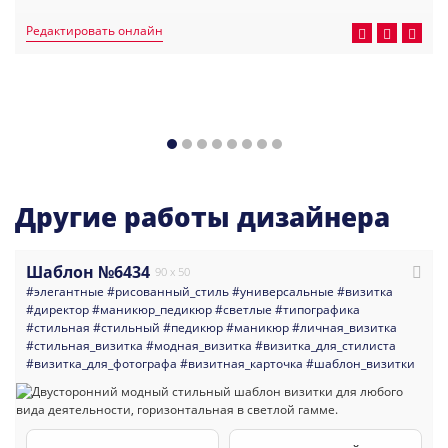
Редактировать онлайн
Другие работы дизайнера
Шаблон №6434
90 x 50
#элегантные
#рисованный_стиль
#универсальные
#визитка
#директор
#маникюр_педикюр
#светлые
#типографика
#стильная
#стильный
#педикюр
#маникюр
#личная_визитка
#стильная_визитка
#модная_визитка
#визитка_для_стилиста
#визитка_для_фотографа
#визитная_карточка
#шаблон_визитки