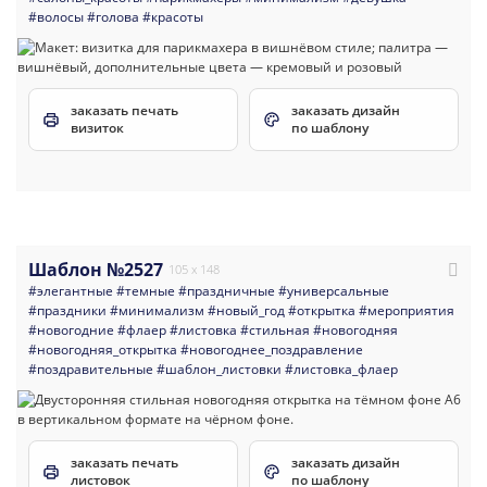
#волосы
#голова
#красоты
заказать печать
заказать дизайн
визиток
по шаблону
Шаблон №2527
105 x 148
#элегантные
#темные
#праздничные
#универсальные
#праздники
#минимализм
#новый_год
#открытка
#мероприятия
#новогодние
#флаер
#листовка
#стильная
#новогодняя
#новогодняя_открытка
#новогоднее_поздравление
#поздравительные
#шаблон_листовки
#листовка_флаер
заказать печать
заказать дизайн
листовок
по шаблону