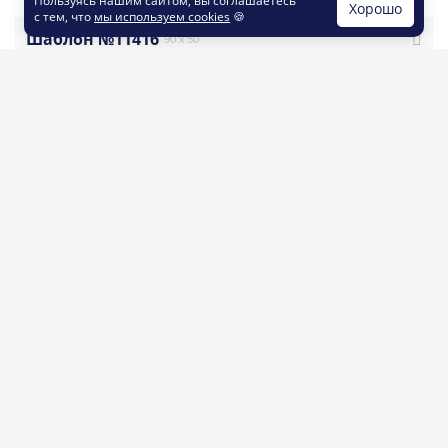
Пользуясь нашим сайтом, вы соглашаетесь
Хорошо
с тем, что
мы используем cookies
🍪
Шаблон №11416
90 x 50
#забавные_и_причудливые
#яркие
#рисованный_стиль
#универсальные
#визитка
#интернет_магазин
#реклама
#яркая
#яркая_визитка
#вейп
#визитная_карточка
#вейп_шоп
#стиль_комикс
#шаблон_визитки
заказать печать
заказать дизайн
визиток
по шаблону
Шаблон №10631
50 x 90
#современные
#яркие
#темные
#универсальные
#визитка
#программист
#it_консалтинг
#техническая_поддержка
#интернет_маркетинг_smm
#qr_код
#многоцелевые
#яркая_визитка
#личная_визитка
#визитка_дизайнер
#стильная_визитка
#визитная_карточка
#современная_визитка