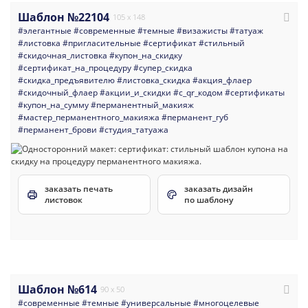
Шаблон №22104
105 x 148
#элегантные
#современные
#темные
#визажисты
#татуаж
#листовка
#пригласительные
#сертификат
#стильный
#скидочная_листовка
#купон_на_скидку
#сертификат_на_процедуру
#супер_скидка
#скидка_предъявителю
#листовка_скидка
#акция_флаер
#скидочный_флаер
#акции_и_скидки
#с_qr_кодом
#сертификаты
#купон_на_сумму
#перманентный_макияж
#мастер_перманентного_макияжа
#перманент_губ
#перманент_брови
#студия_татуажа
заказать печать
заказать дизайн
листовок
по шаблону
Шаблон №614
90 x 50
#современные
#темные
#универсальные
#многоцелевые