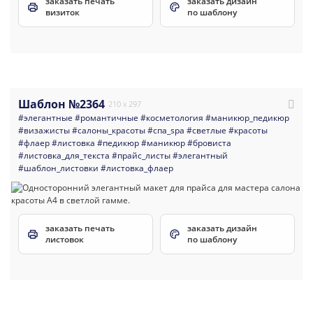
заказать печать
заказать дизайн
визиток
по шаблону
Шаблон №2364
210 x 297
#элегантные
#романтичные
#косметология
#маникюр_педикюр
#визажисты
#салоны_красоты
#спа_spa
#светлые
#красоты
#флаер
#листовка
#педикюр
#маникюр
#бровиста
#листовка_для_текста
#прайс_листы
#элегантный
#шаблон_листовки
#листовка_флаер
заказать печать
заказать дизайн
листовок
по шаблону