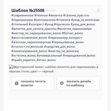
Шаблон №25508
90 x 50
#современные
#темные
#визитка
#салоны_красоты
#парикмахеры
#минимализм
#стрижка
#уход_за_волосами
#стильный
#колорист
#уход
#прически
#уход_для_волос
#визитка_для_салона_красоты
#визитка_парикмахера
#мастер_по_наращиванию_волос
#ботокс_волос
#восстановление_волос
#парикмахер_колорист
#женская_парикмахерская
#окрашивание_волос
#стилист_по_волосам
#средства_для_волос
#ламинирование_волос
#мастер_по_волосам
#эстетика_волос
#универсальный
#наращивание_волос
#прайс_кератин_ботокс_волос
заказать печать
заказать дизайн
визиток
по шаблону