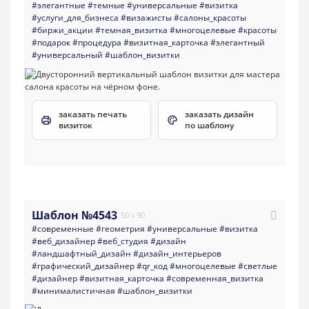
#элегантные
#темные
#универсальные
#визитка
#услуги_для_бизнеса
#визажисты
#салоны_красоты
#биржи_акции
#темная_визитка
#многоцелевые
#красоты
#подарок
#процедура
#визитная_карточка
#элегантный
#универсальный
#шаблон_визитки
заказать печать
заказать дизайн
визиток
по шаблону
Шаблон №4543
50 x 90
#современные
#геометрия
#универсальные
#визитка
#веб_дизайнер
#веб_студия
#дизайн
#ландшафтный_дизайн
#дизайн_интерьеров
#графический_дизайнер
#qr_код
#многоцелевые
#светлые
#дизайнер
#визитная_карточка
#современная_визитка
#минималистичная
#шаблон_визитки