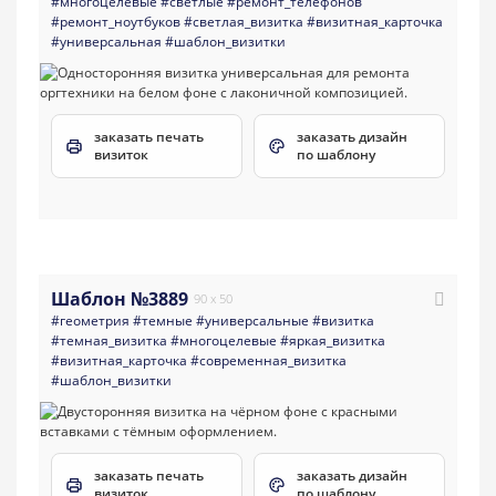
#многоцелевые
#светлые
#ремонт_телефонов
#ремонт_ноутбуков
#светлая_визитка
#визитная_карточка
#универсальная
#шаблон_визитки
заказать печать
заказать дизайн
визиток
по шаблону
Шаблон №3889
90 x 50
#геометрия
#темные
#универсальные
#визитка
#темная_визитка
#многоцелевые
#яркая_визитка
#визитная_карточка
#современная_визитка
#шаблон_визитки
заказать печать
заказать дизайн
визиток
по шаблону