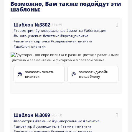
Возможно, Вам также подойдут эти
шаблоны:
Шаблон №3802
55 x 85
#геометрия
#универсальные
#визитка
#абстракция
#многоцелевые
#светлые
#яркая_визитка
#визитная_карточка
#современная_визитка
#шаблон_визитки
заказать печать
заказать дизайн
визиток
по шаблону
Шаблон №3099
90 x 50
#геометрия
#темные
#универсальные
#визитка
#директор
#руководитель
#темная_визитка
#визитная_карточка
#современная_визитка