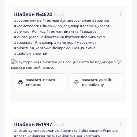
Шаблон №4624
90 x 50
#современные
#темные
#универсальные
#визитка
#косметология
#маникюр_педикюр
#салоны_красоты
#стилист
#qr_код
#темная_визитка
#свадьба
#многоцелевые
#растения
#татуаж
#парикмахер
#визажист
#педикюр
#маникюр
#массажист
#визитная_карточка
#современная_визитка
#шаблон_визитки
заказать печать
заказать дизайн
визиток
по шаблону
Шаблон №1997
90 x 50
#яркие
#универсальные
#визитка
#абстракция
#светлая
#светлые
#яркая_визитка
#визитная_карточка