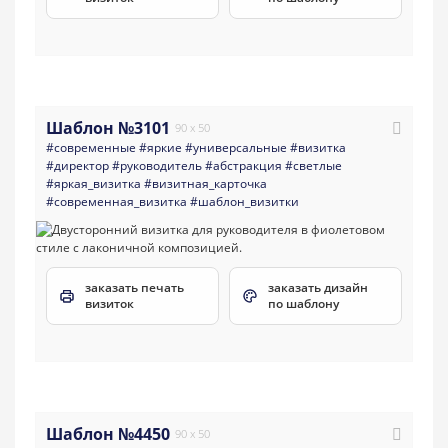
Шаблон №3101
90 x 50
#современные
#яркие
#универсальные
#визитка
#директор
#руководитель
#абстракция
#светлые
#яркая_визитка
#визитная_карточка
#современная_визитка
#шаблон_визитки
заказать печать
заказать дизайн
визиток
по шаблону
Шаблон №4450
90 x 50