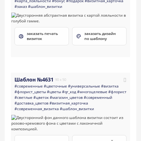
#карта_лояльности
#бонус
#подарок
#визитная_карточка
#заказ
#шаблон_визитки
заказать печать
заказать дизайн
визиток
по шаблону
Шаблон №4631
90 x 50
#современные
#цветочные
#универсальные
#визитка
#флорист_цветы
#цветы
#qr_код
#многоцелевые
#флорист
#светлые
#цветок
#магазин_цветов
#современный
#доставка_цветов
#визитная_карточка
#современная_визитка
#шаблон_визитки