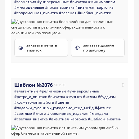
#геометрия
#универсальные
#визитка
#минимализм
#многоцелевые
#яркая_визитка
#визитная_карточка
#современная_визитка
#зеленая
#шаблон_визитки
заказать печать
заказать дизайн
визиток
по шаблону
Шаблон №2076
90 x 50
#элегантные
#религиозные
#универсальные
#ретро_и_винтаж
#визитка
#музыка
#ислам
#буддизм
#косметология
#йога
#цветы
#подарки_сувениры_рукоделие_хенд_мейд
#фитнес
#светлые
#книги
#ювелирные_изделия
#мандала
#светлая_визитка
#визитная_карточка
#шаблон_визитки