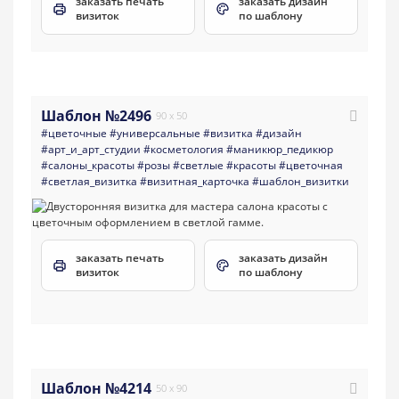
заказать печать
заказать дизайн
визиток
по шаблону
Шаблон №2496
90 x 50
#цветочные
#универсальные
#визитка
#дизайн
#арт_и_арт_студии
#косметология
#маникюр_педикюр
#салоны_красоты
#розы
#светлые
#красоты
#цветочная
#светлая_визитка
#визитная_карточка
#шаблон_визитки
заказать печать
заказать дизайн
визиток
по шаблону
Шаблон №4214
50 x 90