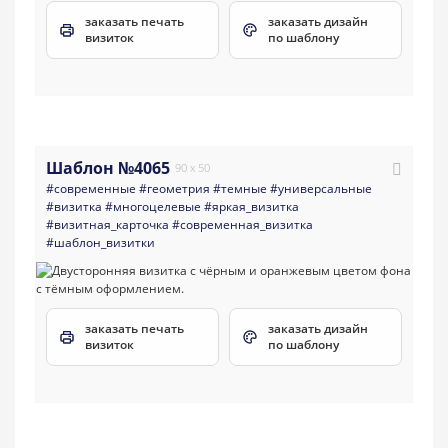
заказать печать
заказать дизайн
визиток
по шаблону
Шаблон №4065
90 x 50
#современные
#геометрия
#темные
#универсальные
#визитка
#многоцелевые
#яркая_визитка
#визитная_карточка
#современная_визитка
#шаблон_визитки
заказать печать
заказать дизайн
визиток
по шаблону