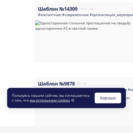
Шаблон №14309
210 x 148
#элегантные
#современные
#организация_меропри
Шаблон №9878
90 x 50
#современные
#яркие
#универсальные
#визитка
#м
Пользуясь нашим сайтом, вы соглашаетесь
Хорошо
с тем, что
мы используем cookies
🍪