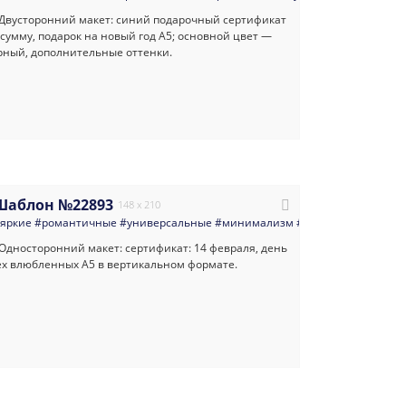
Шаблон №22893
148 x 210
роприятий
ок
яркие
#сертификат
#романтичные
#свадебные_услуги
#праздник
#универсальные
#подарочный_сертификат
#все_для_свадьбы
#минимализм
#минимализм
#сертификат_в_пода
#листовка
#свадьба
#пригла