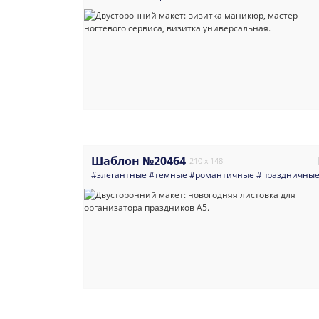
Шаблон №20464
210 x 148
#элегантные
#темные
#романтичные
#праздничны