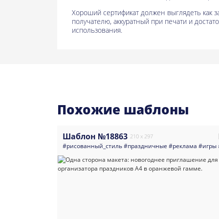
Хороший сертификат должен выглядеть как 
получателю, аккуратный при печати и достат
использования.
Похожие шаблоны
Шаблон №18863
210 x 297
нии_квалификации
фы_видео_творчество
_лист_маникюр_педикюр
ниверсальные
#косметология
#сертификат_обучение
#рисованный_стиль
#абстракция
#прайс_лист_ресницы
#салоны_красоты
#листовка
#праздничные
#сертификат_курсы
#видео
#красивый_прайс_лист
#листовка
#фотографы
#реклама
#прайс
#сертифик
#прайс_
#творч
#игры
#пр