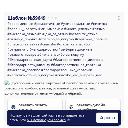
Шаблон №59649
90 x 50
#современные
#романтичные
#универсальные
#визитка
#салоны_красоты
#минимализм
#многоцелевые
#отзыв
#листовка_отзыв
#скидка_за_отзыв
#оставьте_отзыв
#отзыв_о_покупке
#спасибо_за_покупку
#карточка_спасибо
#спасибо_за_заказ
#спасибо
#открытка_спасибо
#открытка_с_благодарностью
#информационные
#отзыв_о_товаре
#бирка_спасибо_за_покупку
#благодарственная_карта
#благодарственная_листовка
#благодарность_клиенту
#благодарственная_карточка
#листовка_спасибо
#благодарственные_карточки
#карточка_отзыв_о_покупке
#спасибо_что_выбрали_нас
заказать печать
заказать дизайн
визиток
по шаблону
Пользуясь нашим сайтом, вы соглашаетесь
Хорошо
с тем, что
мы используем cookies
🍪