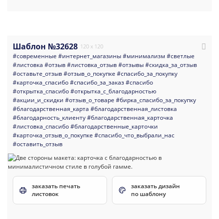
Шаблон №32628
120 x 120
#современные
#интернет_магазины
#минимализм
#светлые
#листовка
#отзыв
#листовка_отзыв
#отзывы
#скидка_за_отзыв
#оставьте_отзыв
#отзыв_о_покупке
#спасибо_за_покупку
#карточка_спасибо
#спасибо_за_заказ
#спасибо
#открытка_спасибо
#открытка_с_благодарностью
#акции_и_скидки
#отзыв_о_товаре
#бирка_спасибо_за_покупку
#благодарственная_карта
#благодарственная_листовка
#благодарность_клиенту
#благодарственная_карточка
#листовка_спасибо
#благодарственные_карточки
#карточка_отзыв_о_покупке
#спасибо_что_выбрали_нас
#оставить_отзыв
заказать печать
заказать дизайн
листовок
по шаблону