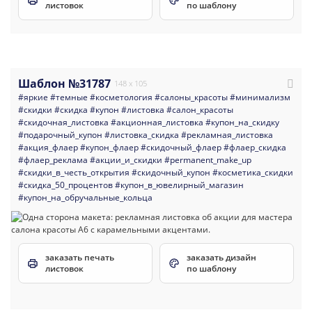
листовок
по шаблону
Шаблон №31787
148 x 105
#яркие
#темные
#косметология
#салоны_красоты
#минимализм
#скидки
#скидка
#купон
#листовка
#салон_красоты
#скидочная_листовка
#акционная_листовка
#купон_на_скидку
#подарочный_купон
#листовка_скидка
#рекламная_листовка
#акция_флаер
#купон_флаер
#скидочный_флаер
#флаер_скидка
#флаер_реклама
#акции_и_скидки
#permanent_make_up
#скидки_в_честь_открытия
#скидочный_купон
#косметика_скидки
#скидка_50_процентов
#купон_в_ювелирный_магазин
#купон_на_обручальные_кольца
заказать печать
заказать дизайн
листовок
по шаблону