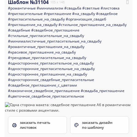
Шаблон №31104
105 x 148
#романтичные
#минимализм
#свадьба
#светлые
#листовка
#пригласительные
#приглашение
#на_свадьбу
#свадебное
#пригласительные_на_свадьбу
#организация_свадеб
#приглашение_на_свадьбу
#стильное_приглашение_на_свадьбу
#свадебные
#свадебное_приглашение
#стильные_пригласительные_на_свадьбу
#минималистичные_пригласительные_на_свадьбу
#романтичные_приглашения_на_свадьбу
#красивое_приглашение_на_свадьбу
#трендовые_пригласительные_на_свадьбу
#одностороннее_пригласительное_на_свадьбу
#односторонние_пригласительные_на_свадьбу
#одностороннее_приглашение_на_свадьбу
#односторонние_свадебные_пригласительные
#свадебное_приглашение_с_цветами
#лаконичное_свадебное_приглашение
#свадьба_приглашение
#цветочное_свадебное_пригласительное
заказать печать
заказать дизайн
листовок
по шаблону