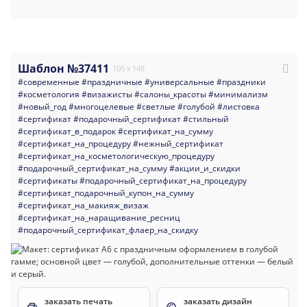
Шаблон №37411
105 x 148
#современные
#праздничные
#универсальные
#праздники
#косметология
#визажисты
#салоны_красоты
#минимализм
#новый_год
#многоцелевые
#светлые
#голубой
#листовка
#сертификат
#подарочный_сертификат
#стильный
#сертификат_в_подарок
#сертификат_на_сумму
#сертификат_на_процедуру
#нежный_сертификат
#сертификат_на_косметологическую_процедуру
#подарочный_сертификат_на_сумму
#акции_и_скидки
#сертификаты
#подарочный_сертификат_на_процедуру
#сертификат_подарочный_купон_на_сумму
#сертификат_на_макияж_визаж
#сертификат_на_наращивание_ресниц
#подарочный_сертификат_флаер_на_скидку
заказать печать
заказать дизайн