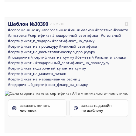
Шаблон №30390
297 x 210
#современные
#универсальные
#минимализм
#светлые
#золото
#листовка
#сертификат
#подарочный_сертификат
#стильный
#сертификат_в_подарок
#сертификат_на_сумму
#сертификат_на_процедуру
#нежный_сертификат
#сертификат_на_косметологическую_процедуру
#подарочный_сертификат_на_сумму
#бежевый
#акции_и_скидки
#сертификаты
#подарочный_сертификат_на_процедуру
#сертификат_подарочный_купон_на_сумму
#сертификат_на_макияж_визаж
#сертификат_на_наращивание_ресниц
#подарочный_сертификат_флаер_на_скидку
заказать печать
заказать дизайн
листовок
по шаблону