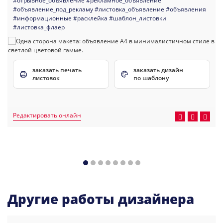
#отрывное_объявление
#рекламное_объявление
#объявление_под_рекламу
#листовка_объявление
#объявления
#информационные
#расклейка
#шаблон_листовки
#листовка_флаер
заказать печать
заказать дизайн
листовок
по шаблону
Редактировать онлайн
Другие работы дизайнера