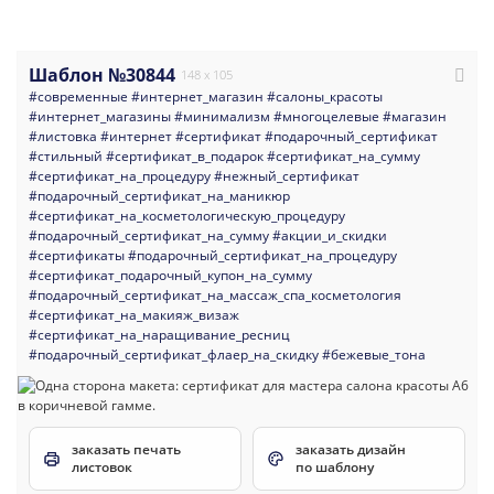
Шаблон №30844
148 x 105
#современные
#интернет_магазин
#салоны_красоты
#интернет_магазины
#минимализм
#многоцелевые
#магазин
#листовка
#интернет
#сертификат
#подарочный_сертификат
#стильный
#сертификат_в_подарок
#сертификат_на_сумму
#сертификат_на_процедуру
#нежный_сертификат
#подарочный_сертификат_на_маникюр
#сертификат_на_косметологическую_процедуру
#подарочный_сертификат_на_сумму
#акции_и_скидки
#сертификаты
#подарочный_сертификат_на_процедуру
#сертификат_подарочный_купон_на_сумму
#подарочный_сертификат_на_массаж_спа_косметология
#сертификат_на_макияж_визаж
#сертификат_на_наращивание_ресниц
#подарочный_сертификат_флаер_на_скидку
#бежевые_тона
заказать печать
заказать дизайн
листовок
по шаблону