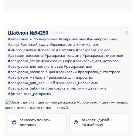
Шаблон №54250
148 x 210
#забавные_и_причудливые
#современные
#универсальные
#досуг
#детский_сад
#образование
#минимализм
#многоцелевые
#светлые
#листовка
#раскраска_космос
#детская_раскраска
#раскраска_машина
#раскраска_животные
#раскраска_звери
#раскраска_море
#раскраска_для_детского
#раскраска_для_детского_сада
#раскраски_для
#раскраска_развивающая
#раскраски
#раскраска_антистресс
#раскраска_мандала
#раскраска_для_взрослых
#раскраска_для_малышей
#раскраска_насекомые
#раскраска_бабочка
#раскраска_с_мелкими_деталями
#фирменная_раскраска
заказать печать
заказать дизайн
листовок
по шаблону