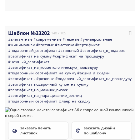
Шаблон №33202
148 x 105
#элегантные
#современные
#темные
#универсальные
#минимализм
#светлые
#листовка
#сертификат
#подарочный_сертификат
#стильный
#сертификат_в_подарок
#сертификат_на_сумму
#сертификат_на_процедуру
#нежный_сертификат
#сертификат_на_косметологическую_процедуру
#подарочный_сертификат_на_сумму
#акции_и_скидки
#сертификаты
#розовые
#подарочный_сертификат_на_процедуру
#сертификат_подарочный_купон_на_сумму
#сертификат_на_макияж_визаж
#сертификат_на_наращивание_ресниц
#подарочный_сертификат_флаер_на_скидку
заказать печать
заказать дизайн
листовок
по шаблону