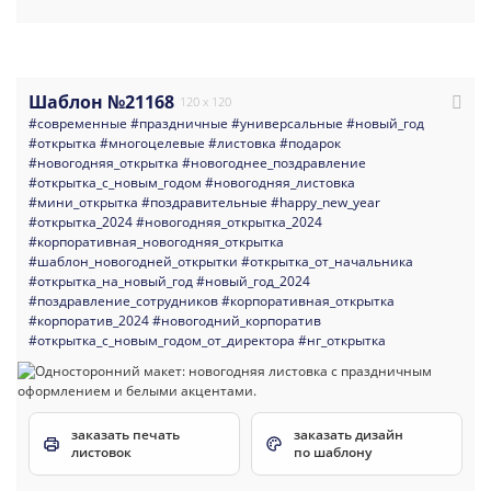
Шаблон №21168
120 x 120
#современные
#праздничные
#универсальные
#новый_год
#открытка
#многоцелевые
#листовка
#подарок
#новогодняя_открытка
#новогоднее_поздравление
#открытка_с_новым_годом
#новогодняя_листовка
#мини_открытка
#поздравительные
#happy_new_year
#открытка_2024
#новогодняя_открытка_2024
#корпоративная_новогодняя_открытка
#шаблон_новогодней_открытки
#открытка_от_начальника
#открытка_на_новый_год
#новый_год_2024
#поздравление_сотрудников
#корпоративная_открытка
#корпоратив_2024
#новогодний_корпоратив
#открытка_с_новым_годом_от_директора
#нг_открытка
заказать печать
заказать дизайн
листовок
по шаблону