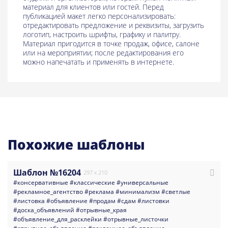
материал для клиентов или гостей. Перед
публикацией макет легко персонализировать:
отредактировать предложение и реквизиты, загрузить
логотип, настроить шрифты, графику и палитру.
Материал пригодится в точке продаж, офисе, салоне
или на мероприятии; после редактирования его
можно напечатать и применять в интернете.
Похожие шаблоны
Шаблон №16204
297 x 210
#консервативные
#классические
#универсальные
#рекламное_агентство
#реклама
#минимализм
#светлые
#листовка
#объявление
#продам
#сдам
#листовки
#доска_объявлений
#отрывные_края
#объявление_для_расклейки
#отрывные_листочки