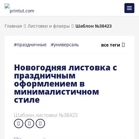
Главная
Листовки и флаеры
Шаблон №38423
#праздничные
#универсальные
#минимализм
#нов
все теги
Новогодняя листовка с
праздничным
оформлением в
минималистичном
стиле
Шаблон листовки №38423