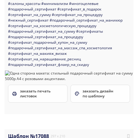
#салоны_красоты
#минимализм
#многоцелевые
#подарочный_сертификат
#сертификат_в_подарок
#сертификат_на_сумму
#сертификат_на_процедуру
#нежный_сертификат
#подарочный_сертификат_на_маникюр
#сертификат_на_косметологическую_процедуру
#подарочный_сертификат_на_сумму
#сертификаты
#подарочный_сертификат_на_процедуру
#сертификат_подарочный_купон_на_сумму
#подарочный_сертификат_на_массаж_спа_косметология
#сертификат_на_макияж_визаж
#сертификат_на_наращивание_ресниц
#подарочный_сертификат_флаер_на_скидку
заказать печать
заказать дизайн
листовок
по шаблону
Шаблон №17088
297 x 210