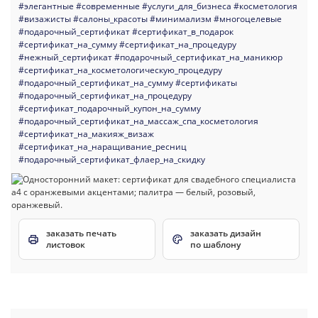
#элегантные
#современные
#услуги_для_бизнеса
#косметология
#визажисты
#салоны_красоты
#минимализм
#многоцелевые
#подарочный_сертификат
#сертификат_в_подарок
#сертификат_на_сумму
#сертификат_на_процедуру
#нежный_сертификат
#подарочный_сертификат_на_маникюр
#сертификат_на_косметологическую_процедуру
#подарочный_сертификат_на_сумму
#сертификаты
#подарочный_сертификат_на_процедуру
#сертификат_подарочный_купон_на_сумму
#подарочный_сертификат_на_массаж_спа_косметология
#сертификат_на_макияж_визаж
#сертификат_на_наращивание_ресниц
#подарочный_сертификат_флаер_на_скидку
заказать печать
заказать дизайн
листовок
по шаблону