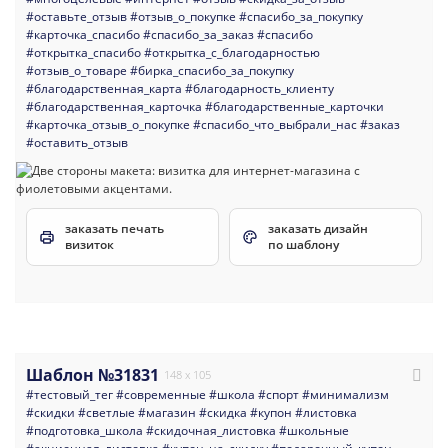
#оставьте_отзыв
#отзыв_о_покупке
#спасибо_за_покупку
#карточка_спасибо
#спасибо_за_заказ
#спасибо
#открытка_спасибо
#открытка_с_благодарностью
#отзыв_о_товаре
#бирка_спасибо_за_покупку
#благодарственная_карта
#благодарность_клиенту
#благодарственная_карточка
#благодарственные_карточки
#карточка_отзыв_о_покупке
#спасибо_что_выбрали_нас
#заказ
#оставить_отзыв
заказать печать
заказать дизайн
визиток
по шаблону
Шаблон №31831
148 x 105
#тестовый_тег
#современные
#школа
#спорт
#минимализм
#скидки
#светлые
#магазин
#скидка
#купон
#листовка
#подготовка_школа
#скидочная_листовка
#школьные