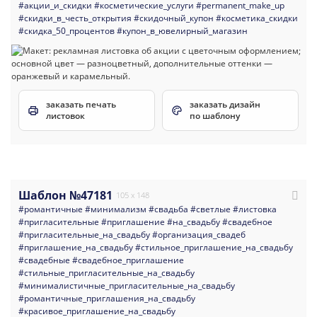
#акции_и_скидки
#косметические_услуги
#permanent_make_up
#скидки_в_честь_открытия
#скидочный_купон
#косметика_скидки
#скидка_50_процентов
#купон_в_ювелирный_магазин
заказать печать
заказать дизайн
листовок
по шаблону
Шаблон №47181
105 x 148
#романтичные
#минимализм
#свадьба
#светлые
#листовка
#пригласительные
#приглашение
#на_свадьбу
#свадебное
#пригласительные_на_свадьбу
#организация_свадеб
#приглашение_на_свадьбу
#стильное_приглашение_на_свадьбу
#свадебные
#свадебное_приглашение
#стильные_пригласительные_на_свадьбу
#минималистичные_пригласительные_на_свадьбу
#романтичные_приглашения_на_свадьбу
#красивое_приглашение_на_свадьбу