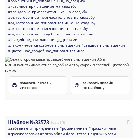
#романтичные_приглашения_на_свадьбу
#красивое_приглашение_на_свадьбу
#трендовые_пригласительные_на_свадьбу
#одностороннее_пригласительное_на_свадьбу
#односторонние_пригласительные_на_свадьбу
#одностороннее_приглашение_на_свадьбу
#односторонние_свадебные_пригласительные
#свадебное_приглашение_с_цветами
#лаконичное_свадебное_приглашение
#свадьба_приглашение
#цветочное_свадебное_пригласительное
заказать печать
заказать дизайн
листовок
по шаблону
Шаблон №33578
105 x 148
#забавные_и_причудливые
#романтичные
#праздничные
#грузоперевозки
#автомобили
#агентства_недвижимости