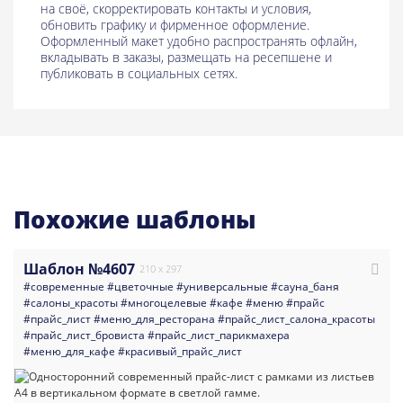
на своё, скорректировать контакты и условия,
обновить графику и фирменное оформление.
Оформленный макет удобно распространять офлайн,
вкладывать в заказы, размещать на ресепшене и
публиковать в социальных сетях.
Похожие шаблоны
Шаблон №4607
210 x 297
#современные
#цветочные
#универсальные
#сауна_баня
#салоны_красоты
#многоцелевые
#кафе
#меню
#прайс
#прайс_лист
#меню_для_ресторана
#прайс_лист_салона_красоты
#прайс_лист_бровиста
#прайс_лист_парикмахера
#меню_для_кафе
#красивый_прайс_лист