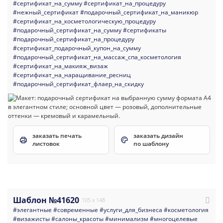
#сертификат_на_сумму
#сертификат_на_процедуру
#нежный_сертификат
#подарочный_сертификат_на_маникюр
#сертификат_на_косметологическую_процедуру
#подарочный_сертификат_на_сумму
#сертификаты
#подарочный_сертификат_на_процедуру
#сертификат_подарочный_купон_на_сумму
#подарочный_сертификат_на_массаж_спа_косметология
#сертификат_на_макияж_визаж
#сертификат_на_наращивание_ресниц
#подарочный_сертификат_флаер_на_скидку
заказать печать
заказать дизайн
листовок
по шаблону
Шаблон №41620
105 x 148
#элегантные
#современные
#услуги_для_бизнеса
#косметология
#визажисты
#салоны_красоты
#минимализм
#многоцелевые