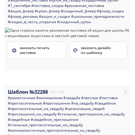
#акционная_листовка
#купон_на_скидку
#подарочный_купон
#1_сентября
#листовка_скидка
#рекламная_листовка
#акция_флаер
#купон_флаер
#скидочный_флаер
#флаер_скидка
#флаер_реклама
#акции_и_скидки
#школьные_принадлежности
#скидки_в_честь_открытия
#скидочный_купон
заказать печать
заказать дизайн
листовок
по шаблону
Шаблон №32288
105 x 148
#романтичные
#минимализм
#свадьба
#светлые
#листовка
#пригласительные
#приглашение
#на_свадьбу
#свадебное
#пригласительные_на_свадьбу
#организация_свадеб
#приглашение_на_свадьбу
#стильное_приглашение_на_свадьбу
#свадебные
#свадебное_приглашение
#стильные_пригласительные_на_свадьбу
#минималистичные_пригласительные_на_свадьбу