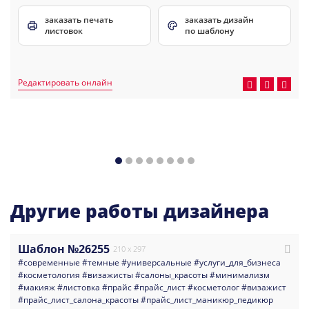
заказать печать
заказать дизайн
листовок
по шаблону
Редактировать онлайн
Другие работы дизайнера
Шаблон №26255
210 x 297
#современные
#темные
#универсальные
#услуги_для_бизнеса
#косметология
#визажисты
#салоны_красоты
#минимализм
#макияж
#листовка
#прайс
#прайс_лист
#косметолог
#визажист
#прайс_лист_салона_красоты
#прайс_лист_маникюр_педикюр