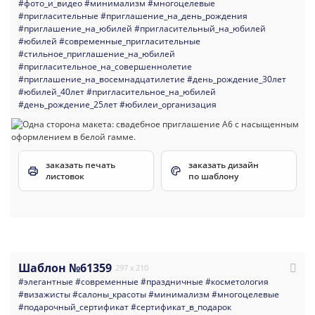
#фото_и_видео
#минимализм
#многоцелевые
#пригласительные
#приглашение_на_день_рождения
#приглашение_на_юбилей
#пригласительный_на_юбилей
#юбилей
#современные_пригласительные
#стильное_приглашение_на_юбилей
#пригласительное_на_совершеннолетие
#приглашение_на_восемнадцатилетие
#день_рождение_30лет
#юбилей_40лет
#пригласительное_на_юбилей
#день_рождение_25лет
#юбилеи_организация
заказать печать
заказать дизайн
листовок
по шаблону
Шаблон №61359
297 x 210
#элегантные
#современные
#праздничные
#косметология
#визажисты
#салоны_красоты
#минимализм
#многоцелевые
#подарочный_сертификат
#сертификат_в_подарок