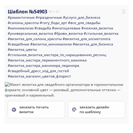
Шаблон №54903
90 x 50
#романтичные
#праздничные
#услуги_для_бизнеса
#салоны_красоты
#тату_боди_арт
#все_для_свадьбы
#минимализм
#свадьба
#многоцелевые
#нежная_визитка
#универсальная_визитка
#брови_визитка
#стильная_визитка
#визитка_для_салона_красоты
#визитка_для_косметолога
#свадебные
#визитка_минимализм
#визитка_для_бизнеса
#визитка_цветы
#стильная_визитка_мастера_по_наращиванию_ресниц
#визитка_мастера_перманентного_макияжа
#визитка_мастера_маникюра_педикюра
#свадебный_дресс_код_для_гостей
#визитка_магазин_цветов_флорист
заказать печать
заказать дизайн
визиток
по шаблону