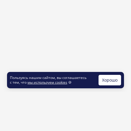
Пользуясь нашим сайтом, вы соглашаетесь
Хорошо
с тем, что
мы используем cookies
🍪
КОНТАКТЫ
info@printut.com