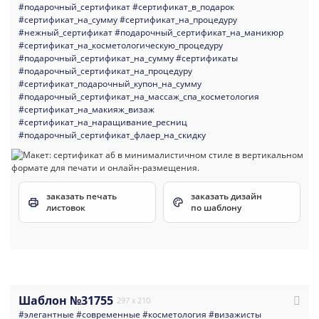
#подарочный_сертификат
#сертификат_в_подарок
#сертификат_на_сумму
#сертификат_на_процедуру
#нежный_сертификат
#подарочный_сертификат_на_маникюр
#сертификат_на_косметологическую_процедуру
#подарочный_сертификат_на_сумму
#сертификаты
#подарочный_сертификат_на_процедуру
#сертификат_подарочный_купон_на_сумму
#подарочный_сертификат_на_массаж_спа_косметология
#сертификат_на_макияж_визаж
#сертификат_на_наращивание_ресниц
#подарочный_сертификат_флаер_на_скидку
заказать печать
заказать дизайн
листовок
по шаблону
Шаблон №31755
297 x 210
#элегантные
#современные
#косметология
#визажисты