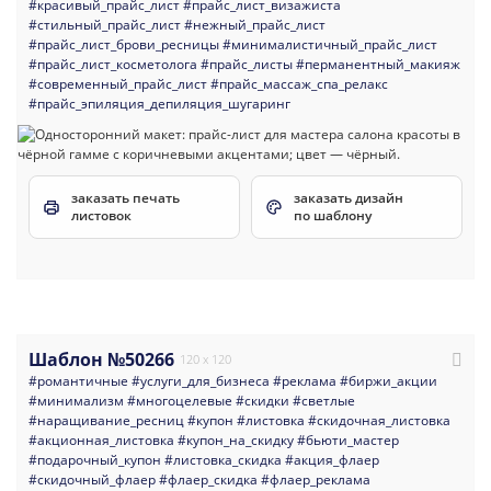
#красивый_прайс_лист
#прайс_лист_визажиста
#стильный_прайс_лист
#нежный_прайс_лист
#прайс_лист_брови_ресницы
#минималистичный_прайс_лист
#прайс_лист_косметолога
#прайс_листы
#перманентный_макияж
#современный_прайс_лист
#прайс_массаж_спа_релакс
#прайс_эпиляция_депиляция_шугаринг
заказать печать
заказать дизайн
листовок
по шаблону
Шаблон №50266
120 x 120
#романтичные
#услуги_для_бизнеса
#реклама
#биржи_акции
#минимализм
#многоцелевые
#скидки
#светлые
#наращивание_ресниц
#купон
#листовка
#скидочная_листовка
#акционная_листовка
#купон_на_скидку
#бьюти_мастер
#подарочный_купон
#листовка_скидка
#акция_флаер
#скидочный_флаер
#флаер_скидка
#флаер_реклама