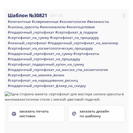
Шаблон №30821
120 x 120
#элегантные
#современные
#косметология
#визажисты
#салоны_красоты
#минимализм
#многоцелевые
#подарочный_сертификат
#сертификат_в_подарок
#сертификат_на_сумму
#сертификат_на_процедуру
#нежный_сертификат
#подарочный_сертификат_на_маникюр
#сертификат_на_косметологическую_процедуру
#подарочный_сертификат_на_сумму
#сертификаты
#подарочный_сертификат_на_процедуру
#сертификат_подарочный_купон_на_сумму
#подарочный_сертификат_на_массаж_спа_косметология
#сертификат_на_макияж_визаж
#сертификат_на_наращивание_ресниц
#подарочный_сертификат_флаер_на_скидку
заказать печать
заказать дизайн
листовок
по шаблону