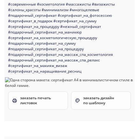
#современные
#косметология
#массажисты
#визажисты
#салоны_красоты
#минимализм
#многоцелевые
#подарочный_сертификат
#сертификат_на_фотосессию
#сертификат_в_подарок
#сертификат_на_сумму
#сертификат_на_процедуру
#нежный_сертификат
#подарочный_сертификат_на_маникюр
#сертификат_на_косметологическую_процедуру
#подарочный_сертификат_на_сумму
#подарочный_сертификат_на_процедуру
#подарочный_сертификат_на_массаж_спа_косметология
#подарочный_сертификат_на_массаж_спа_релакс
#сертификат_на_макияж_визаж
#сертификат_на_наращивание_ресниц
заказать печать
заказать дизайн
листовок
по шаблону