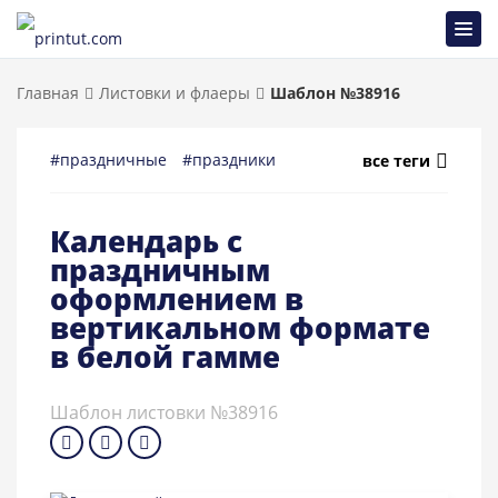
Главная
Листовки и флаеры
Шаблон №38916
#праздничные
#праздники
#минимализм
#новый_г
все теги
Календарь с
праздничным
оформлением в
вертикальном формате
в белой гамме
Шаблон листовки №38916