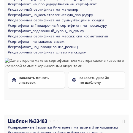
#сертификат_на_процедуру
#нежный_сертификат
#подарочный_сертификат_на_маникюр
#сертификат_на_косметологическую_процедуру
#подарочный_сертификат_на_сумму
#акции_и_скидки
#сертификаты
#подарочный_сертификат_на_процедуру
#сертификат_подарочный_купон_на_сумму
#подарочный_сертификат_на_массаж_спа_косметология
#сертификат_на_макияж_визаж
#сертификат_на_наращивание_ресниц
#подарочный_сертификат_флаер_на_скидку
заказать печать
заказать дизайн
листовок
по шаблону
Шаблон №33483
85 x 55
#современные
#визитка
#интернет_магазины
#минимализм
#многоцелевые
#интернет
#отзыв
#скидка_за_отзыв