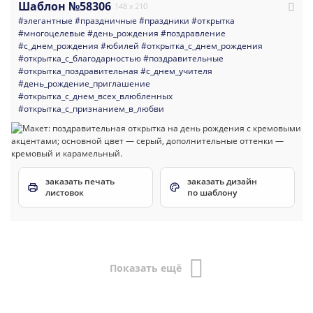
Шаблон №58306
148 x 210
#элегантные
#праздничные
#праздники
#открытка
#многоцелевые
#день_рождения
#поздравление
#с_днем_рождения
#юбилей
#открытка_с_днем_рождения
#открытка_с_благодарностью
#поздравительные
#открытка_поздравительная
#с_днем_учителя
#день_рождение_приглашение
#открытка_с_днем_всех_влюбленных
#открытка_с_признанием_в_любви
заказать печать
заказать дизайн
листовок
по шаблону
Показать ещё