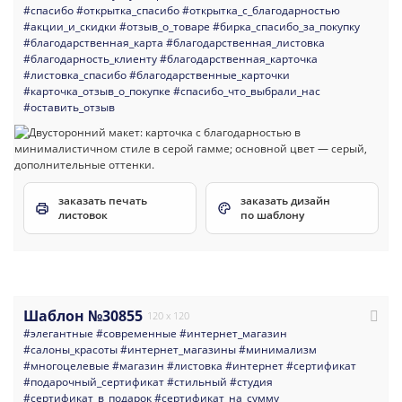
#спасибо
#открытка_спасибо
#открытка_с_благодарностью
#акции_и_скидки
#отзыв_о_товаре
#бирка_спасибо_за_покупку
#благодарственная_карта
#благодарственная_листовка
#благодарность_клиенту
#благодарственная_карточка
#листовка_спасибо
#благодарственные_карточки
#карточка_отзыв_о_покупке
#спасибо_что_выбрали_нас
#оставить_отзыв
заказать печать
заказать дизайн
листовок
по шаблону
Шаблон №30855
120 x 120
#элегантные
#современные
#интернет_магазин
#салоны_красоты
#интернет_магазины
#минимализм
#многоцелевые
#магазин
#листовка
#интернет
#сертификат
#подарочный_сертификат
#стильный
#студия
#сертификат_в_подарок
#сертификат_на_сумму