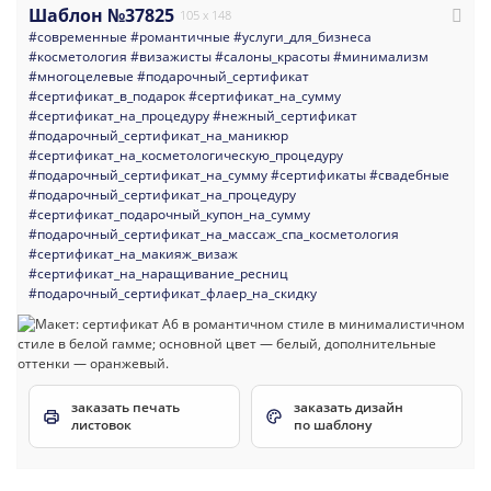
Шаблон №37825
105 x 148
#современные
#романтичные
#услуги_для_бизнеса
#косметология
#визажисты
#салоны_красоты
#минимализм
#многоцелевые
#подарочный_сертификат
#сертификат_в_подарок
#сертификат_на_сумму
#сертификат_на_процедуру
#нежный_сертификат
#подарочный_сертификат_на_маникюр
#сертификат_на_косметологическую_процедуру
#подарочный_сертификат_на_сумму
#сертификаты
#свадебные
#подарочный_сертификат_на_процедуру
#сертификат_подарочный_купон_на_сумму
#подарочный_сертификат_на_массаж_спа_косметология
#сертификат_на_макияж_визаж
#сертификат_на_наращивание_ресниц
#подарочный_сертификат_флаер_на_скидку
заказать печать
заказать дизайн
листовок
по шаблону