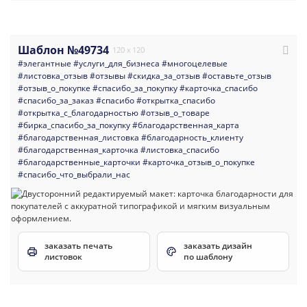
Шаблон №49734
120 x 120
#элегантные
#услуги_для_бизнеса
#многоцелевые
#листовка_отзыв
#отзывы
#скидка_за_отзыв
#оставьте_отзыв
#отзыв_о_покупке
#спасибо_за_покупку
#карточка_спасибо
#спасибо_за_заказ
#спасибо
#открытка_спасибо
#открытка_с_благодарностью
#отзыв_о_товаре
#бирка_спасибо_за_покупку
#благодарственная_карта
#благодарственная_листовка
#благодарность_клиенту
#благодарственная_карточка
#листовка_спасибо
#благодарственные_карточки
#карточка_отзыв_о_покупке
#спасибо_что_выбрали_нас
заказать печать
заказать дизайн
листовок
по шаблону