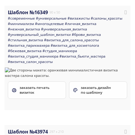
Шаблон №16349
90 x 50
#современные
#универсальные
#визажисты
#салоны_красоты
#минимализм
#многоцелевые
#личная_визитка
#нежная_визитка
#универсальная_визитка
#универсальный_шаблон_визитки
#брови_визитка
#стильная_визитка
#визитка_для_салона_красоты
#визитка_парикмахера
#визитка_для_косметолога
#бежевая_визитка
#студия_маникюра
#визитка_студия_маникюра
#визитка_бьюти_мастера
#визитка_салон_красоты
заказать печать
заказать дизайн
визиток
по шаблону
Шаблон №43974
297 x 210