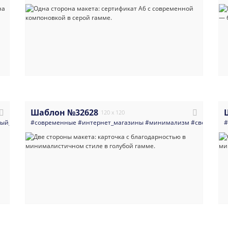
Шаблон №32628
120 x 120
ый_год
#открытка
#современные
#многоцелевые
#интернет_магазины
#листовка
#подарок
#минимализм
#новогодняя_откр
#светлые
#
#