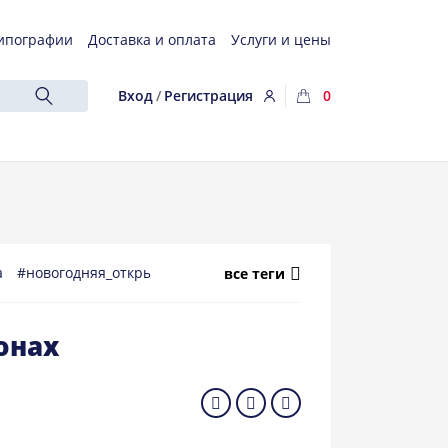
ипографии
Доставка и оплата
Услуги и цены
Вход
/
Регистрация
0
а
#новогодняя_открытка
#новогоднее_поздравление
#ново
все теги
онах