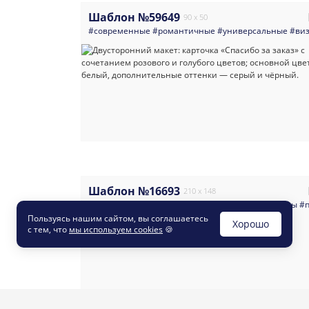
Шаблон №59649
90 x 50
#современные
#романтичные
#универсальные
#виз
Шаблон №16693
210 x 148
#современные
#универсальные
#салоны_красоты
#
Пользуясь нашим сайтом, вы соглашаетесь
Хорошо
с тем, что
мы используем cookies
🍪