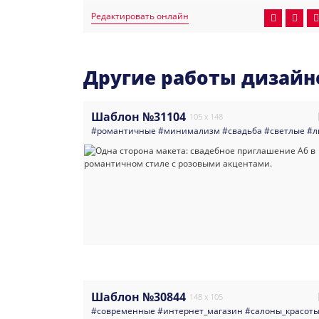
Редактировать онлайн
Другие работы дизайн
Шаблон №31104
105 x 148
#романтичные
#минимализм
#свадьба
#светлые
#л
Шаблон №30844
148 x 105
#современные
#интернет_магазин
#салоны_красот