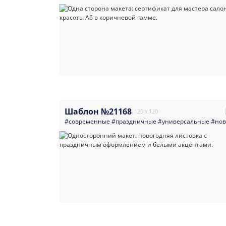
Шаблон №21168
120 x 120
#современные
#праздничные
#универсальные
#нов