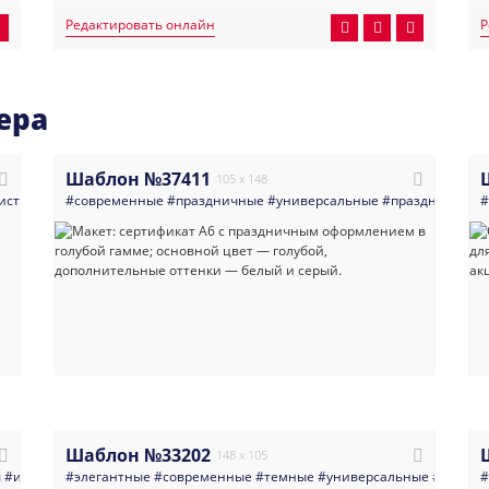
Редактировать онлайн
Р
ера
Шаблон №37411
105 x 148
истовка
#пригласительные
#современные
#праздничные
#приглашение
#универсальные
#на_свадьбу
#свадебное
#праздники
#приг
#ко
#
Шаблон №33202
148 x 105
ы
#интернет_магазины
#элегантные
#минимализм
#современные
#многоцелевые
#темные
#универсальные
#магазин
#листовка
#миним
#