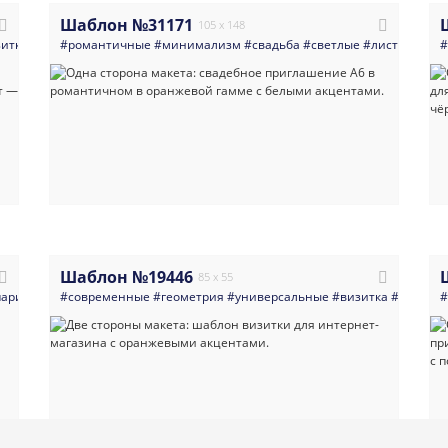
Шаблон №31171
105 x 148
итка
#салоны_красоты
#романтичные
#минимализм
#минимализм
#многоцелевые
#свадьба
#светлые
#отзыв
#листовка
#листовка_
#п
#
Шаблон №19446
85 x 55
парикмахеры
#современные
#минимализм
#геометрия
#многоцелевые
#универсальные
#листовка
#сертификат
#визитка
#услуги_
#пода
#