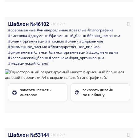
Шаблон №46102
210 x 297
#современные
#универсальные
#светлые
#типографика
#листовка
#документ
#фирменный_бланк
#бланк_компании
#бланк_организации
#письмо
#бланк
#фирменное
#фирменное_письмо
#благодарственное_письмо
#фирменные_бланки_бланки_организаций
#документация
#классический_бланк
#рассылка
#для_организации
#медецинский_бланк
заказать печать
заказать дизайн
листовок
по шаблону
Шаблон №53144
210 x 297