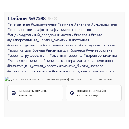
Шаблон №32588
90 x 50
#элегантные
#современные
#темные
#визитка
#руководитель
#флорист_цветы
#фотографы_видео_творчество
#индивидуальный_предприниматель
#красоты
#карта
#универсальный_шаблон_визитки
#цветочная
#визитка_дизайнер
#цветочная_визитка
#трендовая_визитка
#визитка_для_бренда
#визитка_для_бизнеса
#универсальная
#визитка_руководителя
#именная_визитка
#директор_визитка
#менеджер_визитка
#визитка_мастера_маникюра_педикюра
#визитка_индустрия_красоты
#визитка_бьюти_мастера
#темно_красная_визитка
#визитка_бренд_компания_магазин
заказать печать
заказать дизайн
визиток
по шаблону