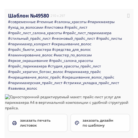
Шаблон №49580
210 x 297
#современные
#темные
#салоны_красоты
#парикмахеры
#уход_за_волосами
#листовка
#прайс_лист
#прайс_лист_салона_красоты
#прайс_лист_парикмахера
#стильный_прайс_лист
#неоновый_прайс_лист
#прайс_листы
#парикмахер_колорист
#окрашивание_волос
#прайс_бьюти_мастера
#средства_для_волос
#ламинирование_волос
#мастер_по_волосам
#яркое_окрашивание
#прайс_салона_красоты
#прайс_парикмахера
#студия_красоты_прайс_лист
#прайс_кератин_ботокс_волос
#парикмахер_прайс
#наращивание_волос_прайс
#окрашивание_волос_прайс
#парикмахерская_прайс_лист
#стрижки_укладка_прайс_лист
#завивка_волос
заказать печать
заказать дизайн
листовок
по шаблону