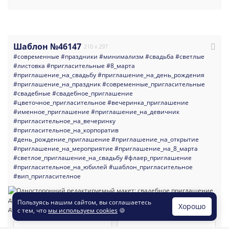
Шаблон №46147
210 x 297
#современные
#праздники
#минимализм
#свадьба
#светлые
#листовка
#пригласительные
#8_марта
#приглашение_на_свадьбу
#приглашение_на_день_рождения
#приглашение_на_праздник
#современные_пригласительные
#свадебные
#свадебное_приглашение
#цветочное_пригласительное
#вечеринка_приглашение
#именное_приглашение
#приглашение_на_девичник
#пригласительное_на_вечеринку
#пригласительное_на_корпоратив
#день_рождение_приглашение
#приглашение_на_открытие
#приглашение_на_мероприятие
#приглашение_на_8_марта
#светлое_приглашение_на_свадьбу
#флаер_приглашение
#пригласительное_на_юбилей
#шаблон_пригласительное
#вип_пригласителное
Пользуясь нашим сайтом, вы соглашаетесь
Хорошо
с тем, что
мы используем cookies
🍪