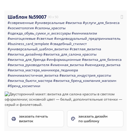
Шаблон №59007
90 x 50
#современные
#универсальные
#визитка
#услуги_для_бизнеса
#косметология
#салоны_красоты
#одежда_обувь_сумки_и_аксессуары
#минимализм
#многоцелевые
#светлые
#индивидуальный_предприниматель
#business_card_template
#свадебный_стилист
#универсальный_шаблон_визитки
#светлая_визитка
#визитка_дизайнер
#визитка_для_салона_красоты
#визитка_для_бренда
#информационные
#визитка_для_бизнеса
#визитка_руководителя
#именная_визитка
#менеджер_визитка
#визитка_мастера_маникюра_педикюра
#минималистичная_визитка
#визитка_индустрия_красоты
#визитка_бьюти_мастера
#визитка_бренд_компания_магазин
#бренд_косметики
заказать печать
заказать дизайн
визиток
по шаблону