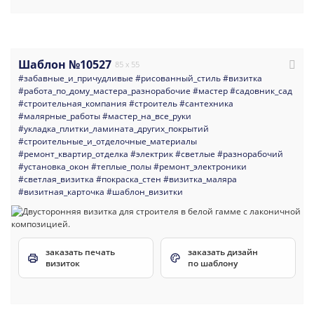
Шаблон №10527
85 x 55
#забавные_и_причудливые
#рисованный_стиль
#визитка
#работа_по_дому_мастера_разнорабочие
#мастер
#садовник_сад
#строительная_компания
#строитель
#сантехника
#малярные_работы
#мастер_на_все_руки
#укладка_плитки_ламината_других_покрытий
#строительные_и_отделочные_материалы
#ремонт_квартир_отделка
#электрик
#светлые
#разнорабочий
#установка_окон
#теплые_полы
#ремонт_электроники
#светлая_визитка
#покраска_стен
#визитка_маляра
#визитная_карточка
#шаблон_визитки
заказать печать
заказать дизайн
визиток
по шаблону