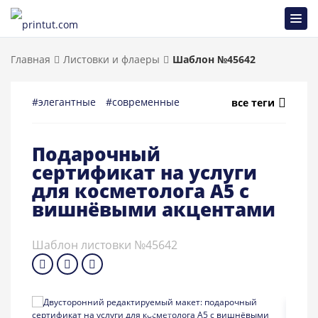
Главная
Листовки и флаеры
Шаблон №45642
#элегантные
#современные
#цветочные
#универса
все теги
Подарочный
сертификат на услуги
для косметолога A5 с
вишнёвыми акцентами
Шаблон листовки №45642