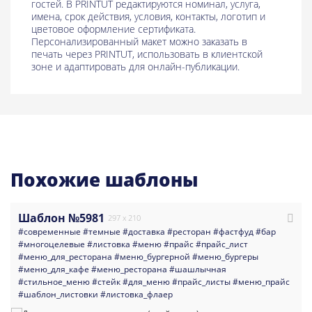
гостей. В PRINTUT редактируются номинал, услуга,
имена, срок действия, условия, контакты, логотип и
цветовое оформление сертификата.
Персонализированный макет можно заказать в
печать через PRINTUT, использовать в клиентской
зоне и адаптировать для онлайн-публикации.
Похожие шаблоны
Шаблон №5981
297 x 210
#современные
#темные
#доставка
#ресторан
#фастфуд
#бар
#многоцелевые
#листовка
#меню
#прайс
#прайс_лист
#меню_для_ресторана
#меню_бургерной
#меню_бургеры
#меню_для_кафе
#меню_ресторана
#шашлычная
#стильное_меню
#стейк
#для_меню
#прайс_листы
#меню_прайс
#шаблон_листовки
#листовка_флаер