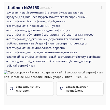
Шаблон №26158
210 x 297
#элегантные
#геометрия
#темные
#универсальные
#услуги_для_бизнеса
#курсы
#листовка
#современный
#сертификат
#сертификат_об_обучении
#сертификат_о_прохождении_курсов
#сертификат_о_повышении_квалификации
#сертификат_обучение
#сертификат_об_окончании_курсов
#сертификат_об_окончании_обучения
#сертификаты
#образовательные
#сертификат_мастера_по_реницам
#сертификат_международного_образца
#сертификат_мастера_перманентного_макияжа
#золотой_сертификат
#неоновый_сертификат
#luxury_certificate
#темно_золотой_сертификат
#сертификат_бьюти_мастера
#digital_сертификат
заказать печать
заказать дизайн
листовок
по шаблону