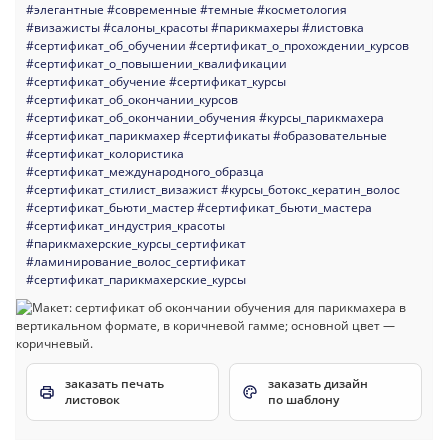
#элегантные
#современные
#темные
#косметология
#визажисты
#салоны_красоты
#парикмахеры
#листовка
#сертификат_об_обучении
#сертификат_о_прохождении_курсов
#сертификат_о_повышении_квалификации
#сертификат_обучение
#сертификат_курсы
#сертификат_об_окончании_курсов
#сертификат_об_окончании_обучения
#курсы_парикмахера
#сертификат_парикмахер
#сертификаты
#образовательные
#сертификат_колористика
#сертификат_международного_образца
#сертификат_стилист_визажист
#курсы_ботокс_кератин_волос
#сертификат_бьюти_мастер
#сертификат_бьюти_мастера
#сертификат_индустрия_красоты
#парикмахерские_курсы_сертификат
#ламинирование_волос_сертификат
#сертификат_парикмахерские_курсы
заказать печать
заказать дизайн
листовок
по шаблону