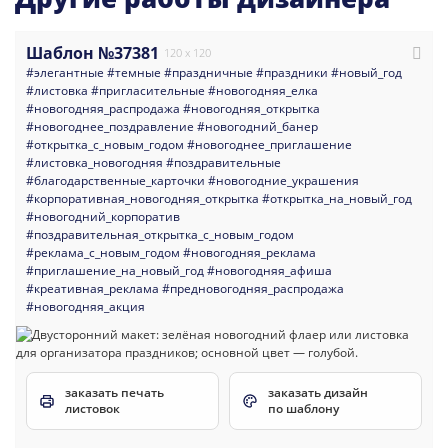
Шаблон №37381
120 x 120
#элегантные
#темные
#праздничные
#праздники
#новый_год
#листовка
#пригласительные
#новогодняя_елка
#новогодняя_распродажа
#новогодняя_открытка
#новогоднее_поздравление
#новогодний_банер
#открытка_с_новым_годом
#новогоднее_приглашение
#листовка_новогодняя
#поздравительные
#благодарственные_карточки
#новогодние_украшения
#корпоративная_новогодняя_открытка
#открытка_на_новый_год
#новогодний_корпоратив
#поздравительная_открытка_с_новым_годом
#реклама_с_новым_годом
#новогодняя_реклама
#приглашение_на_новый_год
#новогодняя_афиша
#креативная_реклама
#предновогодняя_распродажа
#новогодняя_акция
заказать печать
заказать дизайн
листовок
по шаблону