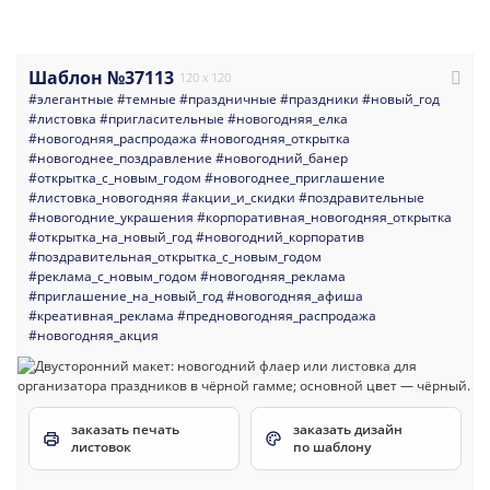
Шаблон №37113
120 x 120
#элегантные
#темные
#праздничные
#праздники
#новый_год
#листовка
#пригласительные
#новогодняя_елка
#новогодняя_распродажа
#новогодняя_открытка
#новогоднее_поздравление
#новогодний_банер
#открытка_с_новым_годом
#новогоднее_приглашение
#листовка_новогодняя
#акции_и_скидки
#поздравительные
#новогодние_украшения
#корпоративная_новогодняя_открытка
#открытка_на_новый_год
#новогодний_корпоратив
#поздравительная_открытка_с_новым_годом
#реклама_с_новым_годом
#новогодняя_реклама
#приглашение_на_новый_год
#новогодняя_афиша
#креативная_реклама
#предновогодняя_распродажа
#новогодняя_акция
заказать печать
заказать дизайн
листовок
по шаблону