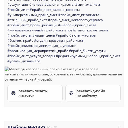
#услуги_для_бизнеса
#салоны_красоты
#минимализм
#прайс_лист
#прайс_лист_салона_красоты
#универсальный_прайс_лист
#прайс_лист_визажиста
#стильный_прайс_лист
#прайс_лист_ногтевого_сервиса
#прайс_лист_брови_ресницы
#шаблон_прайс_листа
#минималистичный_прайс_лист
#прайс_лист_косметолога
#прайс_листы
#наши_цены
#прайс_бьюти_мастера
#бизнес_прайс
#студия_красоты_прайс_лист
#прайс_эпиляция_депиляция_шугаринг
#организация_мероприятий_прайс
#прайс_бьюти_услуги
#прайс_лист_услуги_товары
#редактируемый_шаблон_прайс_лист
#услуги_дизайнера
заказать печать
заказать дизайн
листовок
по шаблону
Шаблон №61332
90 x 50