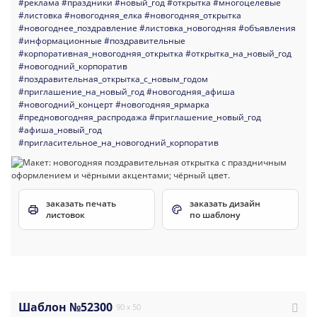
#реклама
#праздники
#новый_год
#открытка
#многоцелевые
#листовка
#новогодняя_елка
#новогодняя_открытка
#новогоднее_поздравление
#листовка_новогодняя
#объявления
#информационные
#поздравительные
#корпоративная_новогодняя_открытка
#открытка_на_новый_год
#новогодний_корпоратив
#поздравительная_открытка_с_новым_годом
#приглашение_на_новый_год
#новогодняя_афиша
#новогодний_концерт
#новогодняя_ярмарка
#предновогодняя_распродажа
#приглашение_новый_год
#афиша_новый_год
#пригласительное_на_новогодний_корпоратив
заказать печать
заказать дизайн
листовок
по шаблону
Шаблон №52300
90 x 50