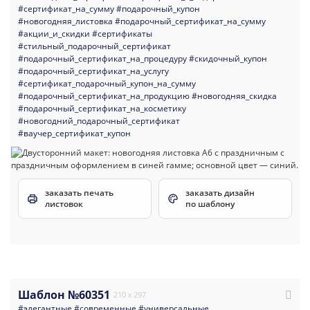
#сертификат_на_сумму
#подарочный_купон
#новогодняя_листовка
#подарочный_сертификат_на_сумму
#акции_и_скидки
#сертификаты
#стильный_подарочный_сертификат
#подарочный_сертификат_на_процедуру
#скидочный_купон
#подарочный_сертификат_на_услугу
#сертификат_подарочный_купон_на_сумму
#подарочный_сертификат_на_продукцию
#новогодняя_скидка
#подарочный_сертификат_на_косметику
#новогодний_подарочный_сертификат
#ваучер_сертификат_купон
заказать печать
заказать дизайн
листовок
по шаблону
Шаблон №60351
210 x 297
#элегантные
#современные
#универсальные