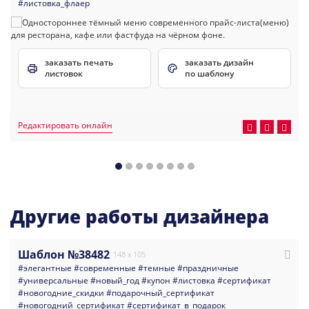
#листовка_флаер
заказать печать
заказать дизайн
листовок
по шаблону
Редактировать онлайн
Другие работы дизайнера
Шаблон №38482
148 x 105
#элегантные
#современные
#темные
#праздничные
#универсальные
#новый_год
#купон
#листовка
#сертификат
#новогодние_скидки
#подарочный_сертификат
#новогодний_сертификат
#сертификат_в_подарок