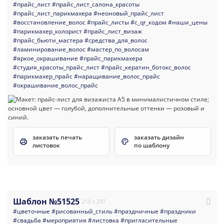
#прайс_лист
#прайс_лист_салона_красоты
#прайс_лист_парикмахера
#неоновый_прайс_лист
#восстановление_волос
#прайс_листы
#с_qr_кодом
#наши_цены
#парикмахер_колорист
#прайс_лист_визаж
#прайс_бьюти_мастера
#средства_для_волос
#ламинирование_волос
#мастер_по_волосам
#яркое_окрашивание
#прайс_парикмахера
#студия_красоты_прайс_лист
#прайс_кератин_ботокс_волос
#парикмахер_прайс
#наращивание_волос_прайс
#окрашивание_волос_прайс
заказать печать
заказать дизайн
листовок
по шаблону
Шаблон №51525
210 x 297
#цветочные
#рисованный_стиль
#праздничные
#праздники
#свадьба
#мероприятия
#листовка
#пригласительные