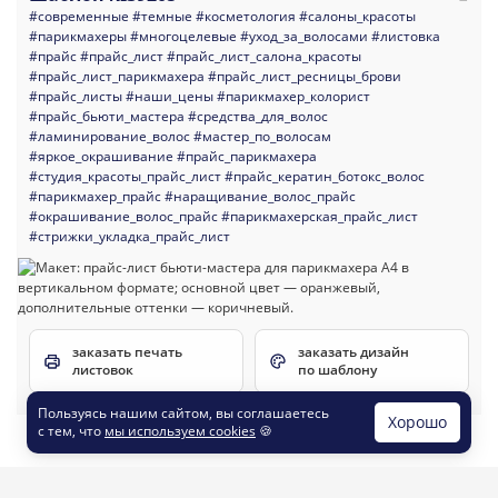
#современные
#темные
#косметология
#салоны_красоты
#парикмахеры
#многоцелевые
#уход_за_волосами
#листовка
#прайс
#прайс_лист
#прайс_лист_салона_красоты
#прайс_лист_парикмахера
#прайс_лист_ресницы_брови
#прайс_листы
#наши_цены
#парикмахер_колорист
#прайс_бьюти_мастера
#средства_для_волос
#ламинирование_волос
#мастер_по_волосам
#яркое_окрашивание
#прайс_парикмахера
#студия_красоты_прайс_лист
#прайс_кератин_ботокс_волос
#парикмахер_прайс
#наращивание_волос_прайс
#окрашивание_волос_прайс
#парикмахерская_прайс_лист
#стрижки_укладка_прайс_лист
заказать печать
заказать дизайн
листовок
по шаблону
Пользуясь нашим сайтом, вы соглашаетесь
Хорошо
с тем, что
мы используем cookies
🍪
Шаблон №39099
105 x 148