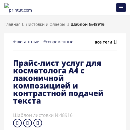
Главная
Листовки и флаеры
Шаблон №48916
#элегантные
#современные
#темные
#универсальн
все теги
Прайс-лист услуг для
косметолога A4 с
лаконичной
композицией и
контрастной подачей
текста
Шаблон листовки №48916