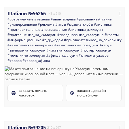
Шаблон №56266
148 x 210
#современные
#темные
#авангардные
#рисованный_стиль
#универсальные
#реклама
#игры
#музыка_клубы
#листовка
#пригласительные
#приглашение
#листовка_хэллоуин
#приглашение_на_хэллоуин
#празднование_хэллоуина
#квесты
#информационные
#с_qr_кодом
#пригласительное_на_вечеринку
#тематическая_вечеринка
#тематический_праздник
#клоун
#вечеринка_хэллоуин
#листвка_хэллоуин
#постер_хэллоиун
#ночь_кино_хэллоуин
#афиша_хэллоуин
#фильмы_ужасов
#хоррор
#хоррор_афиша
заказать печать
заказать дизайн
листовок
по шаблону
Шаблон №39205
210 x 297