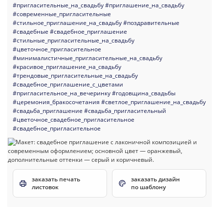
#пригласительные_на_свадьбу
#приглашение_на_свадьбу
#современные_пригласительные
#стильное_приглашение_на_свадьбу
#поздравительные
#свадебные
#свадебное_приглашение
#стильные_пригласительные_на_свадьбу
#цветочное_пригласительное
#минималистичные_пригласительные_на_свадьбу
#красивое_приглашение_на_свадьбу
#трендовые_пригласительные_на_свадьбу
#свадебное_приглашение_с_цветами
#пригласительное_на_вечеринку
#годовщина_свадьбы
#церемония_бракосочетания
#светлое_приглашение_на_свадьбу
#свадьба_приглашение
#свадьба_пригласительный
#цветочное_свадебное_пригласительное
#свадебное_пригласительное
заказать печать
заказать дизайн
листовок
по шаблону