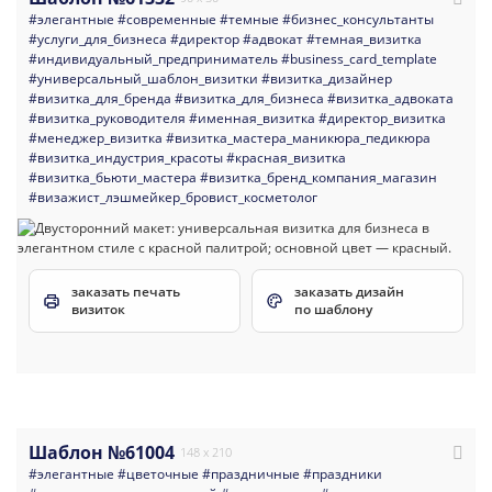
#элегантные
#современные
#темные
#бизнес_консультанты
#услуги_для_бизнеса
#директор
#адвокат
#темная_визитка
#индивидуальный_предприниматель
#business_card_template
#универсальный_шаблон_визитки
#визитка_дизайнер
#визитка_для_бренда
#визитка_для_бизнеса
#визитка_адвоката
#визитка_руководителя
#именная_визитка
#директор_визитка
#менеджер_визитка
#визитка_мастера_маникюра_педикюра
#визитка_индустрия_красоты
#красная_визитка
#визитка_бьюти_мастера
#визитка_бренд_компания_магазин
#визажист_лэшмейкер_бровист_косметолог
заказать печать
заказать дизайн
визиток
по шаблону
Шаблон №61004
148 x 210
#элегантные
#цветочные
#праздничные
#праздники