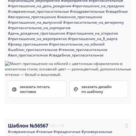
#организация_мероприятий
#мероприятия
#пригласительные
#приглашение_на_день_рождения
#приглашение_на_праздник
#современные_пригласительные
#поздравительные
#свадебные
#вечеринка_приглашение
#именное_приглашение
#приглашение_на_выпускной
#пригласительное_на_вечеринку
#пригласительное_на_корпоратив
#день_рождение_приглашение
#приглашение_на_открытие
#приглашение_на_мероприятие
#приглашение_на_8_марта
#флаер_приглашение
#пригласительное_на_юбилей
#шаблон_пригласительное
#темное_пригласительное
#вип_пригласителное
#свадебное_пригласительное
заказать печать
заказать дизайн
листовок
по шаблону
Шаблон №56567
120 x 120
#современные
#темные
#праздничные
#универсальные