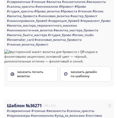
#современные
#темные
#визитка
#косметология
#визажисты
#салоны_красоты
#минимализм
#бровист
#брови
#студия_красоты
#брови_визитка
#бровиста
#темная
#brows
#визитка_бровиста
#неоновая_визитка
#мастер_бровист
#ламинирование_бровей
#коррекция_бровей
#перманент_брови
#визитка_мастера_перманентного_макияжа
#минималистичная_визитка
#визитка_мастера_бровиста
#визитка_бьюти_мастера
#студия_брови
#brows_studio
#browmaker_card
#неоновая_визитка_бровиста
#темная_визитка_бровист
заказать печать
заказать дизайн
визиток
по шаблону
Шаблон №36271
148 x 210
#современные
#темные
#визажисты
#салоны_красоты
#парикмахеры
#минимализм
#уход_за_волосами
#листовка