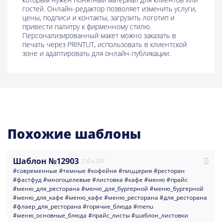
гостей. Онлайн-редактор позволяет изменить услуги,
цены, подписи и контакты, загрузить логотип и
привести палитру к фирменному стилю.
Персонализированный макет можно заказать в
печать через PRINTUT, использовать в клиентской
зоне и адаптировать для онлайн-публикации.
Похожие шаблоны
Шаблон №12903
210 x 297
#современные
#темные
#кофейня
#пиццерия
#ресторан
#фастфуд
#многоцелевые
#листовка
#кафе
#меню
#прайс
#меню_для_ресторана
#меню_для_бургерной
#меню_бургерной
#меню_для_кафе
#меню_кафе
#меню_ресторана
#для_ресторана
#флаер_для_ресторана
#горячие_блюда
#menu
#меню_основные_блюда
#прайс_листы
#шаблон_листовки