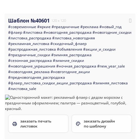
Шаблон №40601
120 x 120
#современные
#яркие
#праздничные
#реклама
#новый_год
#флаер
#листовка
#новогодняя_распродажа
#новогодние_скидки
#листовка_распродажа
#листовка_новогодняя
#рекламная_листовка
#скидочный_флаер
#распродажная_листовка
#объявления
#акции_и_скидки
#праздничные_скидки
#зимняя_распродажа
#сезонная_распродажа
#зимние_скидки
#новогодние_украшения
#ночная_распродажа
#new_year_sale
#новогодняя_реклама
#новгогодние_акции
#предновогодняя_распродажа
#флаер_листовка_скидки_акции_распродажа
#зимняя_листовка
#листовка_sale
заказать печать
заказать дизайн
листовок
по шаблону