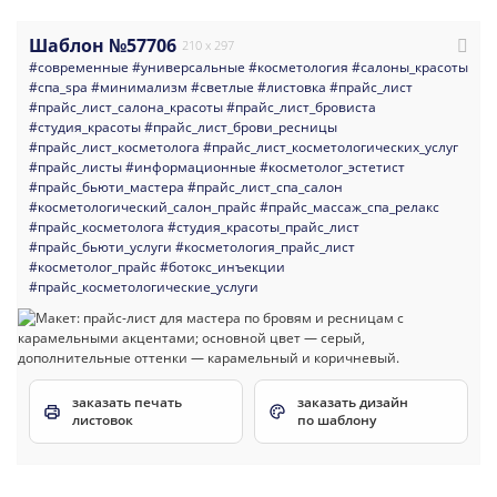
Шаблон №57706
210 x 297
#современные
#универсальные
#косметология
#салоны_красоты
#спа_spa
#минимализм
#светлые
#листовка
#прайс_лист
#прайс_лист_салона_красоты
#прайс_лист_бровиста
#студия_красоты
#прайс_лист_брови_ресницы
#прайс_лист_косметолога
#прайс_лист_косметологических_услуг
#прайс_листы
#информационные
#косметолог_эстетист
#прайс_бьюти_мастера
#прайс_лист_спа_салон
#косметологический_салон_прайс
#прайс_массаж_спа_релакс
#прайс_косметолога
#студия_красоты_прайс_лист
#прайс_бьюти_услуги
#косметология_прайс_лист
#косметолог_прайс
#ботокс_инъекции
#прайс_косметологические_услуги
заказать печать
заказать дизайн
листовок
по шаблону