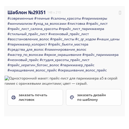
Шаблон №29351
148 x 210
#современные
#темные
#салоны_красоты
#парикмахеры
#минимализм
#уход_за_волосами
#листовка
#прайс_лист
#прайс_лист_салона_красоты
#прайс_лист_парикмахера
#стильный_прайс_лист
#неоновый_прайс_лист
#восстановление_волос
#прайс_листы
#с_qr_кодом
#наши_цены
#парикмахер_колорист
#прайс_бьюти_мастера
#средства_для_волос
#ламинирование_волос
#мастер_по_волосам
#яркое_окрашивание
#прайс_парикмахера
#неоновый_прайс
#студия_красоты_прайс_лист
#прайс_кератин_ботокс_волос
#парикмахер_прайс
#наращивание_волос_прайс
#окрашивание_волос_прайс
заказать печать
заказать дизайн
листовок
по шаблону