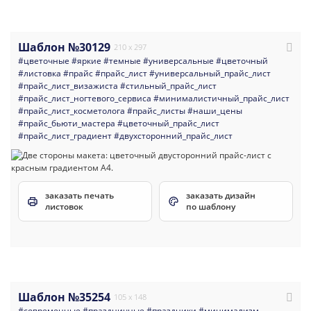
Шаблон №30129
210 x 297
#цветочные
#яркие
#темные
#универсальные
#цветочный
#листовка
#прайс
#прайс_лист
#универсальный_прайс_лист
#прайс_лист_визажиста
#стильный_прайс_лист
#прайс_лист_ногтевого_сервиса
#минималистичный_прайс_лист
#прайс_лист_косметолога
#прайс_листы
#наши_цены
#прайс_бьюти_мастера
#цветочный_прайс_лист
#прайс_лист_градиент
#двухсторонний_прайс_лист
заказать печать
заказать дизайн
листовок
по шаблону
Шаблон №35254
105 x 148
#современные
#праздничные
#праздники
#минимализм