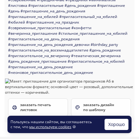
#листовка
#пригласительные
#день_рождения
#приглашение
#день
#приглашение_на_день_рождения
#приглашение_на_юбилей
#пригласительный_на_юбилей
#юбилей
#приглашение_на_праздник
#современные_пригласительные
#конфетти
#вечеринка_приглашение
#стильное_приглашение_на_юбилей
#пригласительное_на_день_рождения
#приглашение_на_день_рождения_девочки
#birthday_party
#пригласительное_на_восемнадцатилетие
#день_рождение
#пригласительное_на_вечеринку
#тематическая_вечеринка
#день_рождение_приглашение
#пригласительное_на_юбилей
#приглашение_на_день_рождение
#неоновое_пригласительное_день_рождение
заказать печать
заказать дизайн
листовок
по шаблону
Пользуясь нашим сайтом, вы соглашаетесь
Хорошо
с тем, что
мы используем cookies
🍪