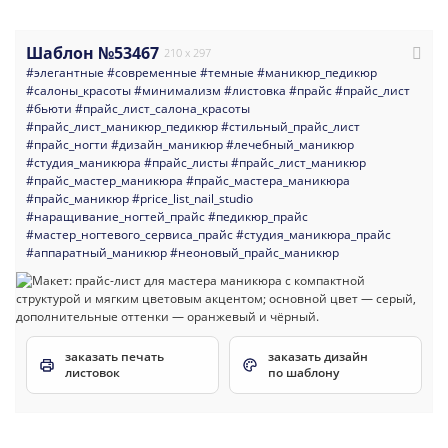
Шаблон №53467
210 x 297
#элегантные
#современные
#темные
#маникюр_педикюр
#салоны_красоты
#минимализм
#листовка
#прайс
#прайс_лист
#бьюти
#прайс_лист_салона_красоты
#прайс_лист_маникюр_педикюр
#стильный_прайс_лист
#прайс_ногти
#дизайн_маникюр
#лечебный_маникюр
#студия_маникюра
#прайс_листы
#прайс_лист_маникюр
#прайс_мастер_маникюра
#прайс_мастера_маникюра
#прайс_маникюр
#price_list_nail_studio
#наращивание_ногтей_прайс
#педикюр_прайс
#мастер_ногтевого_сервиса_прайс
#студия_маникюра_прайс
#аппаратный_маникюр
#неоновый_прайс_маникюр
заказать печать
заказать дизайн
листовок
по шаблону