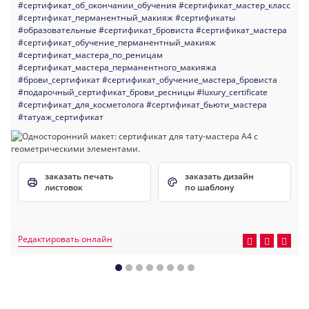
#сертификат_об_окончании_обучения
#сертификат_мастер_класс
#сертификат_перманентный_макияж
#сертификаты
#образовательные
#сертификат_бровиста
#сертификат_мастера
#сертификат_обучение_перманентный_макияж
#сертификат_мастера_по_реницам
#сертификат_мастера_перманентного_макияжа
#брови_сертификат
#сертификат_обучение_мастера_бровиста
#подарочный_сертификат_брови_ресницы
#luxury_certificate
#сертификат_для_косметолога
#сертификат_бьюти_мастера
#татуаж_сертификат
заказать печать
заказать дизайн
листовок
по шаблону
Редактировать онлайн