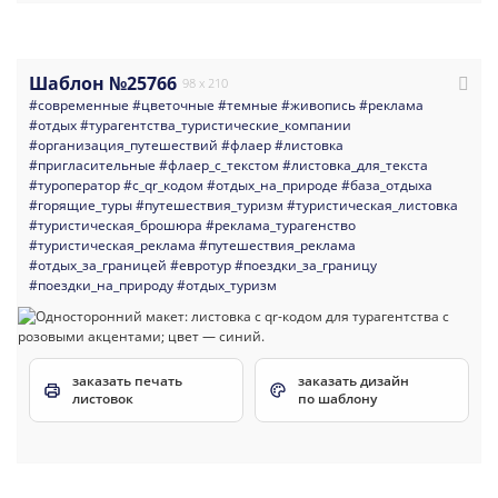
Шаблон №25766
98 x 210
#современные
#цветочные
#темные
#живопись
#реклама
#отдых
#турагентства_туристические_компании
#организация_путешествий
#флаер
#листовка
#пригласительные
#флаер_с_текстом
#листовка_для_текста
#туроператор
#с_qr_кодом
#отдых_на_природе
#база_отдыха
#горящие_туры
#путешествия_туризм
#туристическая_листовка
#туристическая_брошюра
#реклама_турагенство
#туристическая_реклама
#путешествия_реклама
#отдых_за_границей
#евротур
#поездки_за_границу
#поездки_на_природу
#отдых_туризм
заказать печать
заказать дизайн
листовок
по шаблону