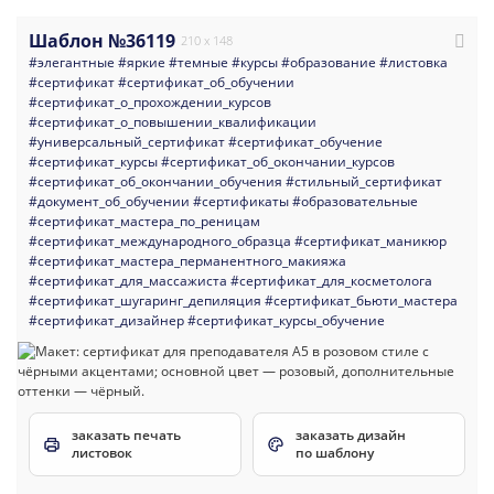
Шаблон №36119
210 x 148
#элегантные
#яркие
#темные
#курсы
#образование
#листовка
#сертификат
#сертификат_об_обучении
#сертификат_о_прохождении_курсов
#сертификат_о_повышении_квалификации
#универсальный_сертификат
#сертификат_обучение
#сертификат_курсы
#сертификат_об_окончании_курсов
#сертификат_об_окончании_обучения
#стильный_сертификат
#документ_об_обучении
#сертификаты
#образовательные
#сертификат_мастера_по_реницам
#сертификат_международного_образца
#сертификат_маникюр
#сертификат_мастера_перманентного_макияжа
#сертификат_для_массажиста
#сертификат_для_косметолога
#сертификат_шугаринг_депиляция
#сертификат_бьюти_мастера
#сертификат_дизайнер
#сертификат_курсы_обучение
заказать печать
заказать дизайн
листовок
по шаблону