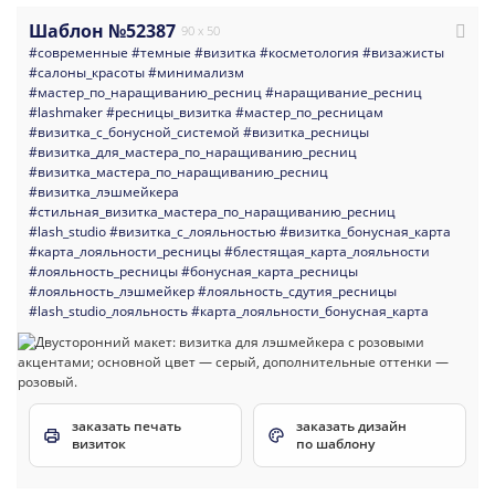
Шаблон №52387
90 x 50
#современные
#темные
#визитка
#косметология
#визажисты
#салоны_красоты
#минимализм
#мастер_по_наращиванию_ресниц
#наращивание_ресниц
#lashmaker
#ресницы_визитка
#мастер_по_ресницам
#визитка_с_бонусной_системой
#визитка_ресницы
#визитка_для_мастера_по_наращиванию_ресниц
#визитка_мастера_по_наращиванию_ресниц
#визитка_лэшмейкера
#стильная_визитка_мастера_по_наращиванию_ресниц
#lash_studio
#визитка_с_лояльностью
#визитка_бонусная_карта
#карта_лояльности_ресницы
#блестящая_карта_лояльности
#лояльность_ресницы
#бонусная_карта_ресницы
#лояльность_лэшмейкер
#лояльность_сдутия_ресницы
#lash_studio_лояльность
#карта_лояльности_бонусная_карта
заказать печать
заказать дизайн
визиток
по шаблону