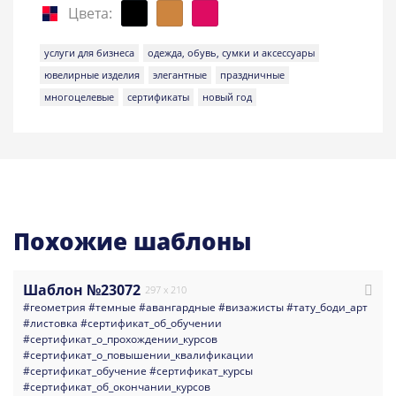
Цвета:
услуги для бизнеса
одежда, обувь, сумки и аксессуары
ювелирные изделия
элегантные
праздничные
многоцелевые
сертификаты
новый год
Похожие шаблоны
Шаблон №23072
297 x 210
#геометрия
#темные
#авангардные
#визажисты
#тату_боди_арт
#листовка
#сертификат_об_обучении
#сертификат_о_прохождении_курсов
#сертификат_о_повышении_квалификации
#сертификат_обучение
#сертификат_курсы
#сертификат_об_окончании_курсов