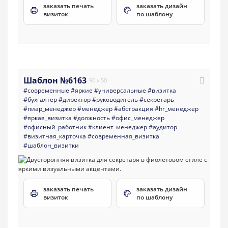
заказать печать
заказать дизайн
визиток
по шаблону
Шаблон №6163
90 x 50
#современные
#яркие
#универсальные
#визитка
#бухгалтер
#директор
#руководитель
#секретарь
#пиар_менеджер
#менеджер
#абстракция
#hr_менеджер
#яркая_визитка
#должность
#офис_менеджер
#офисный_работник
#клиент_менеджер
#аудитор
#визитная_карточка
#современная_визитка
#шаблон_визитки
заказать печать
заказать дизайн
визиток
по шаблону