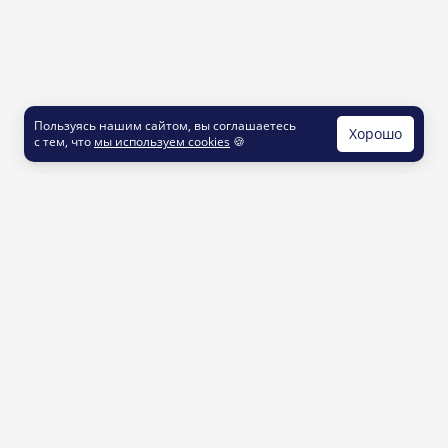
Пользуясь нашим сайтом, вы соглашаетесь
Хорошо
с тем, что
мы используем cookies
🍪
КОНТАКТЫ
info@printut.com
8 800 200 77 23
О СЕРВИСЕ
Как это работает
Доставка и оплата