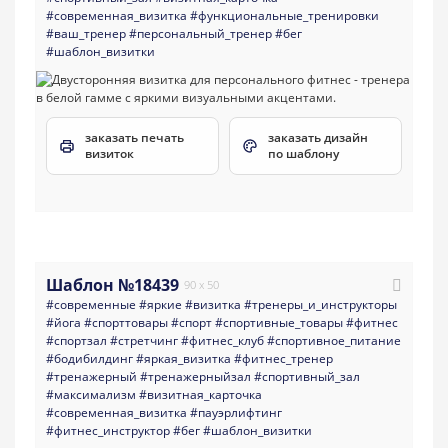
#современная_визитка
#функциональные_тренировки
#ваш_тренер
#персональный_тренер
#бег
#шаблон_визитки
заказать печать
заказать дизайн
визиток
по шаблону
Шаблон №18439
90 x 50
#современные
#яркие
#визитка
#тренеры_и_инструкторы
#йога
#спорттовары
#спорт
#спортивные_товары
#фитнес
#спортзал
#стретчинг
#фитнес_клуб
#спортивное_питание
#бодибилдинг
#яркая_визитка
#фитнес_тренер
#тренажерный
#тренажерныйзал
#спортивный_зал
#максимализм
#визитная_карточка
#современная_визитка
#пауэрлифтинг
#фитнес_инструктор
#бег
#шаблон_визитки