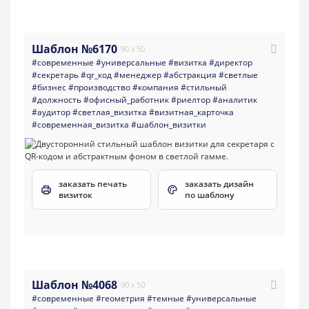
Шаблон №6170
90 x 50
#современные
#универсальные
#визитка
#директор
#секретарь
#qr_код
#менеджер
#абстракция
#светлые
#бизнес
#производство
#компания
#стильный
#должность
#офисный_работник
#риелтор
#аналитик
#аудитор
#светлая_визитка
#визитная_карточка
#современная_визитка
#шаблон_визитки
заказать печать
заказать дизайн
визиток
по шаблону
Шаблон №4068
90 x 50
#современные
#геометрия
#темные
#универсальные