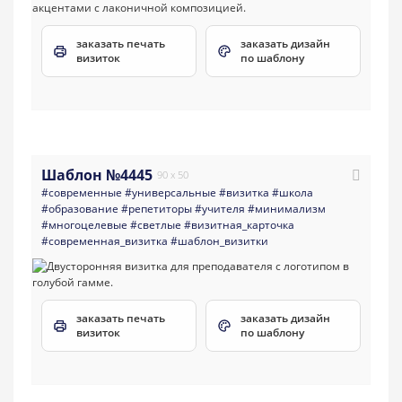
заказать печать
заказать дизайн
визиток
по шаблону
Шаблон №4445
90 x 50
#современные
#универсальные
#визитка
#школа
#образование
#репетиторы
#учителя
#минимализм
#многоцелевые
#светлые
#визитная_карточка
#современная_визитка
#шаблон_визитки
заказать печать
заказать дизайн
визиток
по шаблону