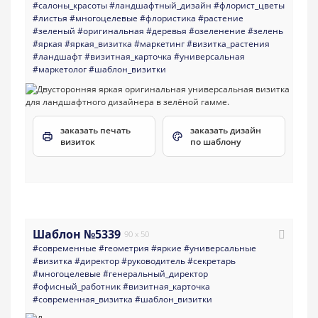
#салоны_красоты
#ландшафтный_дизайн
#флорист_цветы
#листья
#многоцелевые
#флористика
#растение
#зеленый
#оригинальная
#деревья
#озеленение
#зелень
#яркая
#яркая_визитка
#маркетинг
#визитка_растения
#ландшафт
#визитная_карточка
#универсальная
#маркетолог
#шаблон_визитки
заказать печать
заказать дизайн
визиток
по шаблону
Шаблон №5339
90 x 50
#современные
#геометрия
#яркие
#универсальные
#визитка
#директор
#руководитель
#секретарь
#многоцелевые
#генеральный_директор
#офисный_работник
#визитная_карточка
#современная_визитка
#шаблон_визитки