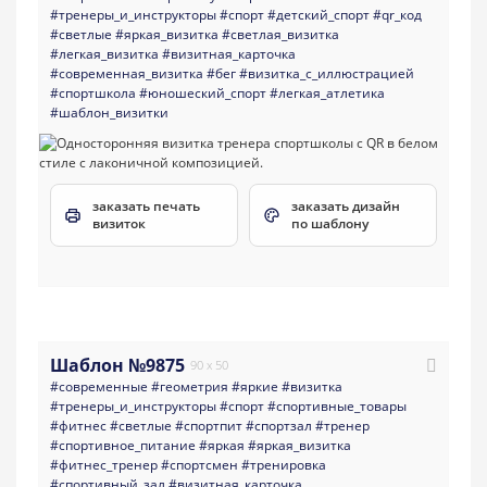
#тренеры_и_инструкторы
#спорт
#детский_спорт
#qr_код
#светлые
#яркая_визитка
#светлая_визитка
#легкая_визитка
#визитная_карточка
#современная_визитка
#бег
#визитка_с_иллюстрацией
#спортшкола
#юношеский_спорт
#легкая_атлетика
#шаблон_визитки
заказать печать
заказать дизайн
визиток
по шаблону
Шаблон №9875
90 x 50
#современные
#геометрия
#яркие
#визитка
#тренеры_и_инструкторы
#спорт
#спортивные_товары
#фитнес
#светлые
#спортпит
#спортзал
#тренер
#спортивное_питание
#яркая
#яркая_визитка
#фитнес_тренер
#спортсмен
#тренировка
#спортивный_зал
#визитная_карточка