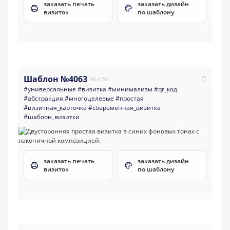
заказать печать
заказать дизайн
визиток
по шаблону
Шаблон №4063
90 x 50
#универсальные
#визитка
#минимализм
#qr_код
#абстракция
#многоцелевые
#простая
#визитная_карточка
#современная_визитка
#шаблон_визитки
заказать печать
заказать дизайн
визиток
по шаблону