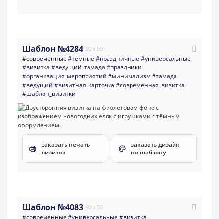
Шаблон №4284
90 x 50
#современные
#темные
#праздничные
#универсальные
#визитка
#ведущий_тамада
#праздники
#организация_мероприятий
#минимализм
#тамада
#ведущий
#визитная_карточка
#современная_визитка
#шаблон_визитки
заказать печать
заказать дизайн
визиток
по шаблону
Шаблон №4083
90 x 50
#современные
#универсальные
#визитка