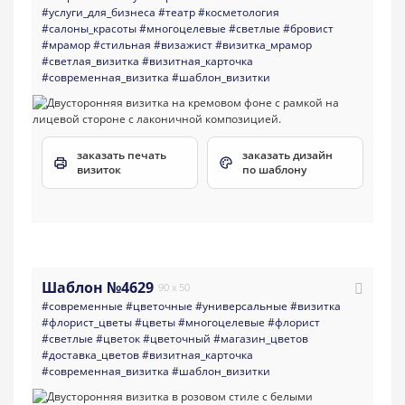
#услуги_для_бизнеса
#театр
#косметология
#салоны_красоты
#многоцелевые
#светлые
#бровист
#мрамор
#стильная
#визажист
#визитка_мрамор
#светлая_визитка
#визитная_карточка
#современная_визитка
#шаблон_визитки
заказать печать
заказать дизайн
визиток
по шаблону
Шаблон №4629
90 x 50
#современные
#цветочные
#универсальные
#визитка
#флорист_цветы
#цветы
#многоцелевые
#флорист
#светлые
#цветок
#цветочный
#магазин_цветов
#доставка_цветов
#визитная_карточка
#современная_визитка
#шаблон_визитки