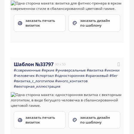
заказать печать
заказать дизайн
визиток
по шаблону
Шаблон №33797
90 x 50
#современные
#яркие
#универсальные
#визитка
#иконки
#человечек
#спортзал
#односторонняя
#оранжевый
#бег
#визитка_с_логотипом
#много_контактов
#векторная_иллюстрация
заказать печать
заказать дизайн
визиток
по шаблону