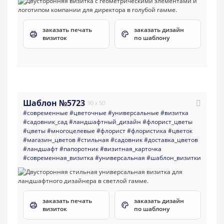
заказать печать
заказать дизайн
визиток
по шаблону
Шаблон №5723
90 x 50
#современные
#цветочные
#универсальные
#визитка
#садовник_сад
#ландшафтный_дизайн
#флорист_цветы
#цветы
#многоцелевые
#флорист
#флористика
#цветок
#магазин_цветов
#стильная
#садовник
#доставка_цветов
#ландшафт
#папоротник
#визитная_карточка
#современная_визитка
#универсальная
#шаблон_визитки
заказать печать
заказать дизайн
визиток
по шаблону