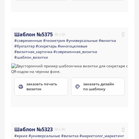
Шаблон №5375
90 x 50
#современные
#геометрия
#универсальные
#визитка
#бухгалтер
#секретарь
#многоцелевые
#визитная_карточка
#современная_визитка
#шаблон_визитки
заказать печать
заказать дизайн
визиток
по шаблону
Шаблон №5323
50 x 90
#яркие
#универсальные
#визитка
#маркетолог_маркетинг