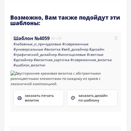
Возможно, Вам также подойдут эти
шаблоны:
Шаблон №4059
90 x 50
#забавные_и_причудливые
#современные
#универсальные
#визитка
#веб_дизайнер
#дизайн
#графический_дизайнер
#многоцелевые
#светлые
#дизайнер
#визитная_карточка
#современная_визитка
#шаблон_визитки
заказать печать
заказать дизайн
визиток
по шаблону