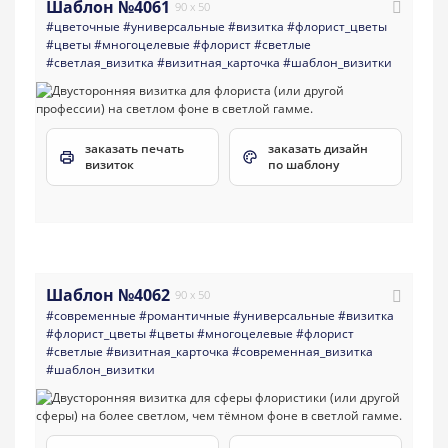
Шаблон №4061
90 x 50
#цветочные
#универсальные
#визитка
#флорист_цветы
#цветы
#многоцелевые
#флорист
#светлые
#светлая_визитка
#визитная_карточка
#шаблон_визитки
заказать печать
заказать дизайн
визиток
по шаблону
Шаблон №4062
90 x 50
#современные
#романтичные
#универсальные
#визитка
#флорист_цветы
#цветы
#многоцелевые
#флорист
#светлые
#визитная_карточка
#современная_визитка
#шаблон_визитки