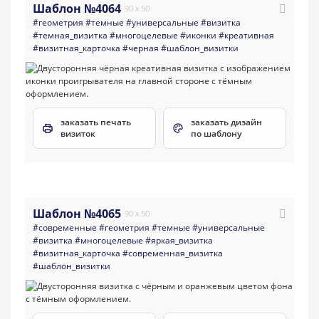
Шаблон №4064
90 x 50
#геометрия
#темные
#универсальные
#визитка
#темная_визитка
#многоцелевые
#иконки
#креативная
#визитная_карточка
#черная
#шаблон_визитки
заказать печать
заказать дизайн
визиток
по шаблону
Шаблон №4065
90 x 50
#современные
#геометрия
#темные
#универсальные
#визитка
#многоцелевые
#яркая_визитка
#визитная_карточка
#современная_визитка
#шаблон_визитки