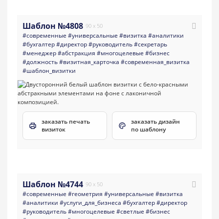
Шаблон №4808
90 x 50
#современные
#универсальные
#визитка
#аналитики
#бухгалтер
#директор
#руководитель
#секретарь
#менеджер
#абстракция
#многоцелевые
#бизнес
#должность
#визитная_карточка
#современная_визитка
#шаблон_визитки
заказать печать
заказать дизайн
визиток
по шаблону
Шаблон №4744
90 x 50
#современные
#геометрия
#универсальные
#визитка
#аналитики
#услуги_для_бизнеса
#бухгалтер
#директор
#руководитель
#многоцелевые
#светлые
#бизнес