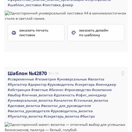
#шаблон_листовки
#листовка_флаер
заказать печать
заказать дизайн
листовок
по шаблону
Шаблон №42870
90 x 50
#современные
#геометрия
#универсальные
#визитка
#бухгалтер
#директор
#руководитель
#секретарь
#менеджер
#абстракция
#светлые
#бизнес
#производство
#компания
#выбор
#личная_визитка
#должность
#офис_менеджер
#универсальная_визитка
#аналитик
#стильная_визитка
#деловая_визитка
#визитки_для_руководителя
#визитка_руководителя
#руководитель_визитка
#бухгалтер_визитка
#секретарь_визитка
#быстро