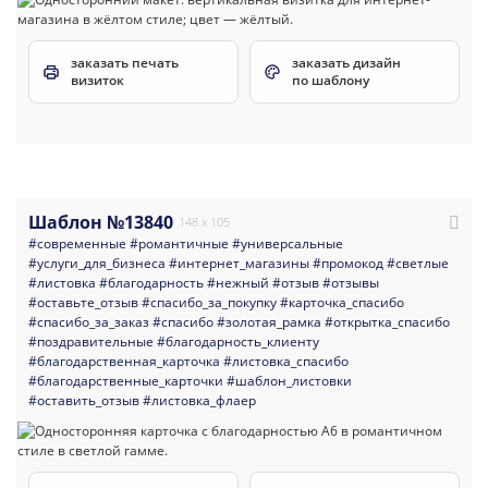
заказать печать
заказать дизайн
визиток
по шаблону
Шаблон №13840
148 x 105
#современные
#романтичные
#универсальные
#услуги_для_бизнеса
#интернет_магазины
#промокод
#светлые
#листовка
#благодарность
#нежный
#отзыв
#отзывы
#оставьте_отзыв
#спасибо_за_покупку
#карточка_спасибо
#спасибо_за_заказ
#спасибо
#золотая_рамка
#открытка_спасибо
#поздравительные
#благодарность_клиенту
#благодарственная_карточка
#листовка_спасибо
#благодарственные_карточки
#шаблон_листовки
#оставить_отзыв
#листовка_флаер