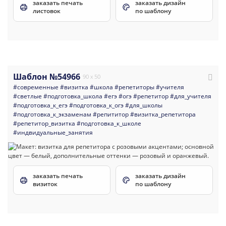
заказать печать
заказать дизайн
листовок
по шаблону
Шаблон №54966
90 x 50
#современные
#визитка
#школа
#репетиторы
#учителя
#светлые
#подготовка_школа
#егэ
#огэ
#репетитор
#для_учителя
#подготовка_к_егэ
#подготовка_к_огэ
#для_школы
#подготовка_к_экзаменам
#репититор
#визитка_репетитора
#репетитор_визитка
#подготовка_к_школе
#индвидуальные_занятия
заказать печать
заказать дизайн
визиток
по шаблону