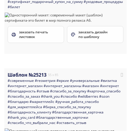
#сертификат_подарочный_купон_на_сумму
#уходовые_процедуры
#билет
заказать печать
заказать дизайн
листовок
по шаблону
Шаблон №25213
55 x 85
#современные
#геометрия
#яркие
#универсальные
#визитка
#интернет_магазин
#интернет_магазины
#магазин
#интернет
#благодарность
#отзыв
#спасибо_за_покупку
#карточка_спасибо
#спасибо_за_заказ
#thank_you
#спасибо
#wildberries
#ozon
#благодарю
#маркетплейс
#ручная_работа_спасибо
#для_маркетплейса
#бирка_спасибо_за_покупку
#благодарность_клиенту
#благодарственная_карточка
#thank_you_card
#благодарственные_карточки
#спасибо_что_выбрали_нас
#оставить_отзыв