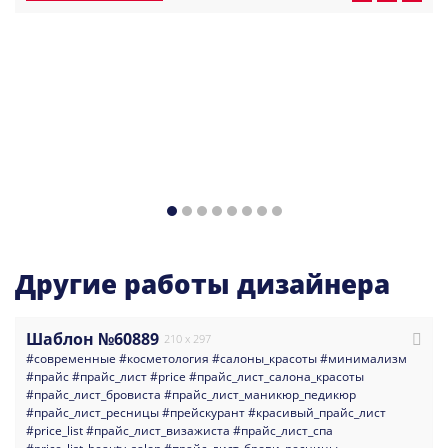
Другие работы дизайнера
Шаблон №60889
210 x 297
#современные
#косметология
#салоны_красоты
#минимализм
#прайс
#прайс_лист
#price
#прайс_лист_салона_красоты
#прайс_лист_бровиста
#прайс_лист_маникюр_педикюр
#прайс_лист_ресницы
#прейскурант
#красивый_прайс_лист
#price_list
#прайс_лист_визажиста
#прайс_лист_спа