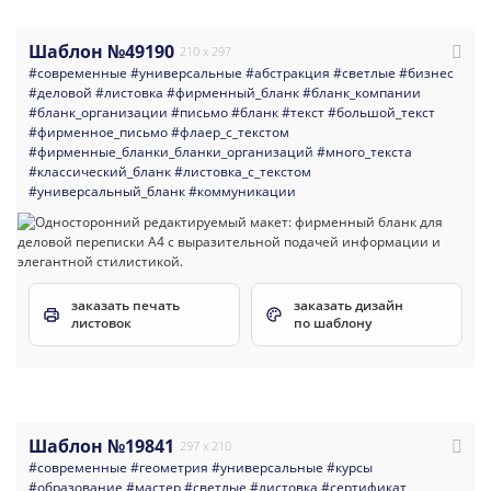
Шаблон №49190
210 x 297
#современные
#универсальные
#абстракция
#светлые
#бизнес
#деловой
#листовка
#фирменный_бланк
#бланк_компании
#бланк_организации
#письмо
#бланк
#текст
#большой_текст
#фирменное_письмо
#флаер_с_текстом
#фирменные_бланки_бланки_организаций
#много_текста
#классический_бланк
#листовка_с_текстом
#универсальный_бланк
#коммуникации
заказать печать
заказать дизайн
листовок
по шаблону
Шаблон №19841
297 x 210
#современные
#геометрия
#универсальные
#курсы
#образование
#мастер
#светлые
#листовка
#сертификат