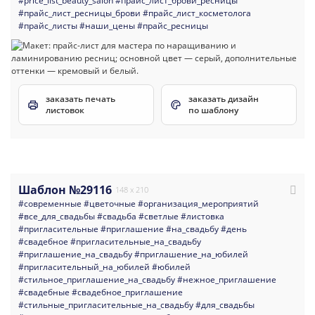
#price_list_beauty_salon
#прайс_лист_брови_ресницы
#прайс_лист_ресницы_брови
#прайс_лист_косметолога
#прайс_листы
#наши_цены
#прайс_ресницы
заказать печать
заказать дизайн
листовок
по шаблону
Шаблон №29116
148 x 210
#современные
#цветочные
#организация_мероприятий
#все_для_свадьбы
#свадьба
#светлые
#листовка
#пригласительные
#приглашение
#на_свадьбу
#день
#свадебное
#пригласительные_на_свадьбу
#приглашение_на_свадьбу
#приглашение_на_юбилей
#пригласительный_на_юбилей
#юбилей
#стильное_приглашение_на_свадьбу
#нежное_приглашение
#свадебные
#свадебное_приглашение
#стильные_пригласительные_на_свадьбу
#для_свадьбы