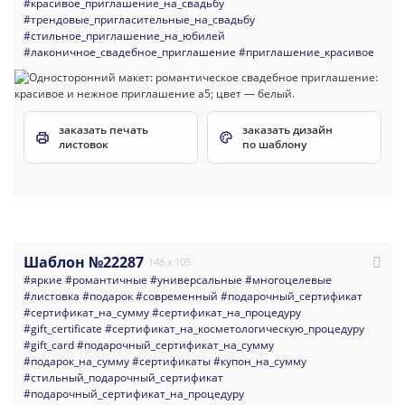
#красивое_приглашение_на_свадьбу
#трендовые_пригласительные_на_свадьбу
#стильное_приглашение_на_юбилей
#лаконичное_свадебное_приглашение
#приглашение_красивое
заказать печать
заказать дизайн
листовок
по шаблону
Шаблон №22287
148 x 105
#яркие
#романтичные
#универсальные
#многоцелевые
#листовка
#подарок
#современный
#подарочный_сертификат
#сертификат_на_сумму
#сертификат_на_процедуру
#gift_certificate
#сертификат_на_косметологическую_процедуру
#gift_card
#подарочный_сертификат_на_сумму
#подарок_на_сумму
#сертификаты
#купон_на_сумму
#стильный_подарочный_сертификат
#подарочный_сертификат_на_процедуру