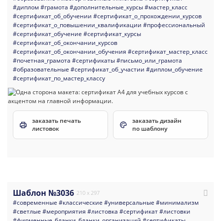
#диплом
#грамота
#дополнительные_курсы
#мастер_класс
#сертификат_об_обучении
#сертификат_о_прохождении_курсов
#сертификат_о_повышении_квалификации
#профессиональный
#сертификат_обучение
#сертификат_курсы
#сертификат_об_окончании_курсов
#сертификат_об_окончании_обучения
#сертификат_мастер_класс
#почетная_грамота
#сертификаты
#письмо_или_грамота
#образовательные
#сертификат_об_участии
#диплом_обучение
#сертификат_по_мастер_классу
заказать печать
заказать дизайн
листовок
по шаблону
Шаблон №3036
210 x 297
#современные
#классические
#универсальные
#минимализм
#светлые
#мероприятия
#листовка
#сертификат
#листовки
#фирменные_бланки_бланки_организаций
#сертификаты