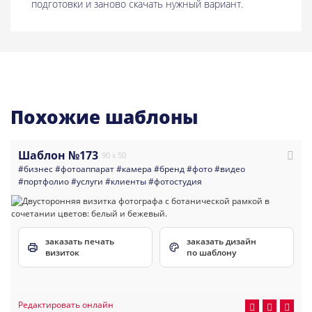
подготовки и заново скачать нужный вариант.
Похожие шаблоны
Шаблон №173
90 x 50
#бизнес
#фотоаппарат
#камера
#бренд
#фото
#видео
#портфолио
#услуги
#клиенты
#фотостудия
заказать печать
заказать дизайн
визиток
по шаблону
Редактировать онлайн