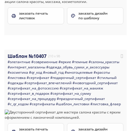
заказать печать
заказать дизайн
листовок
по шаблону
Шаблон №10407
210 x 98
#элегантные
#современные
#яркие
#темные
#салоны_красоты
#интернет_магазины
#одежда_обувь_сумки_и_аксессуары
#косметика
#qr_код
#новый_год
#многоцелевые
#красоты
#листовка
#сертификат
#подарочный_сертификат
#стильный
#одежды
#сертификат_впечатлений
#новогодний_сертификат
#сертификат_на_фотосессию
#сертификат_на_макияж
#сертификат_в_подарок
#сертификат_на_сумму
#сертификат_на_процедуру
#праздничный_сертификат
#с_qr_кодом
#сертификаты
#шаблон_листовки
#листовка_флаер
заказать печать
заказать дизайн