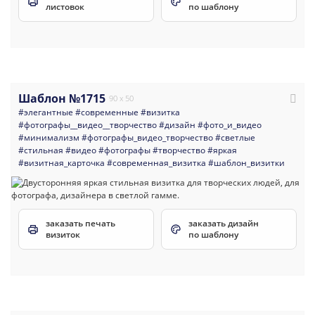
листовок
по шаблону
Шаблон №1715
90 x 50
#элегантные
#современные
#визитка
#фотографы__видео__творчество
#дизайн
#фото_и_видео
#минимализм
#фотографы_видео_творчество
#светлые
#стильная
#видео
#фотографы
#творчество
#яркая
#визитная_карточка
#современная_визитка
#шаблон_визитки
заказать печать
заказать дизайн
визиток
по шаблону