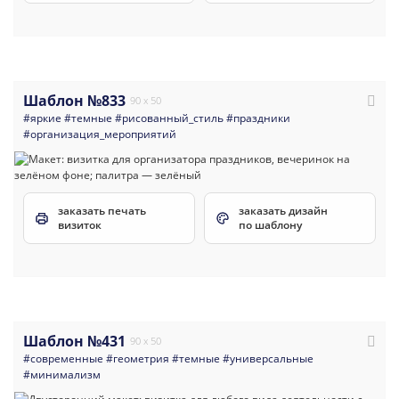
Шаблон №833
90 x 50
#яркие
#темные
#рисованный_стиль
#праздники
#организация_мероприятий
заказать печать
заказать дизайн
визиток
по шаблону
Шаблон №431
90 x 50
#современные
#геометрия
#темные
#универсальные
#минимализм