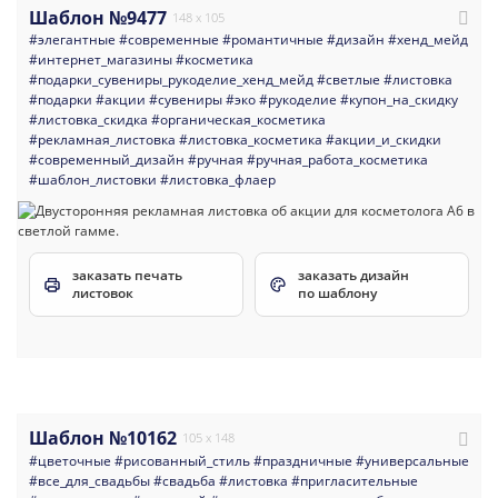
Шаблон №9477
148 x 105
#элегантные
#современные
#романтичные
#дизайн
#хенд_мейд
#интернет_магазины
#косметика
#подарки_сувениры_рукоделие_хенд_мейд
#светлые
#листовка
#подарки
#акции
#сувениры
#эко
#рукоделие
#купон_на_скидку
#листовка_скидка
#органическая_косметика
#рекламная_листовка
#листовка_косметика
#акции_и_скидки
#современный_дизайн
#ручная
#ручная_работа_косметика
#шаблон_листовки
#листовка_флаер
заказать печать
заказать дизайн
листовок
по шаблону
Шаблон №10162
105 x 148
#цветочные
#рисованный_стиль
#праздничные
#универсальные
#все_для_свадьбы
#свадьба
#листовка
#пригласительные