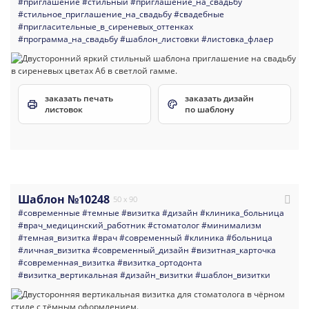
#приглашение
#стильный
#приглашение_на_свадьбу
#стильное_приглашение_на_свадьбу
#свадебные
#пригласительные_в_сиреневых_оттенках
#программа_на_свадьбу
#шаблон_листовки
#листовка_флаер
заказать печать
заказать дизайн
листовок
по шаблону
Шаблон №10248
50 x 90
#современные
#темные
#визитка
#дизайн
#клиника_больница
#врач_медицинский_работник
#стоматолог
#минимализм
#темная_визитка
#врач
#современный
#клиника
#больница
#личная_визитка
#современный_дизайн
#визитная_карточка
#современная_визитка
#визитка_ортодонта
#визитка_вертикальная
#дизайн_визитки
#шаблон_визитки