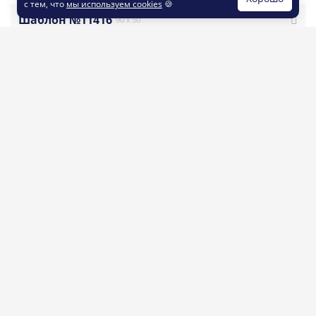
с тем, что
мы используем cookies
🍪
Шаблон №11416
90 x 50
#забавные_и_причудливые
#яркие
#рисованный_стиль
#универсальные
#визитка
#интернет_магазин
#реклама
#яркая
#яркая_визитка
#вейп
#визитная_карточка
#вейп_шоп
#стиль_комикс
#шаблон_визитки
заказать печать
заказать дизайн
визиток
по шаблону
Шаблон №10631
50 x 90
#современные
#яркие
#темные
#универсальные
#визитка
#программист
#it_консалтинг
#техническая_поддержка
#интернет_маркетинг_smm
#qr_код
#многоцелевые
#яркая_визитка
#личная_визитка
#визитка_дизайнер
#стильная_визитка
#визитная_карточка
#современная_визитка
#визитка_it_специалиста
#шаблон_визитки