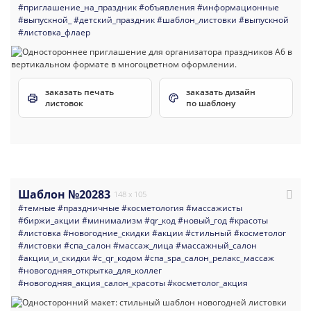
#приглашение_на_праздник
#объявления
#информационные
#выпускной_
#детский_праздник
#шаблон_листовки
#выпускной
#листовка_флаер
заказать печать
заказать дизайн
листовок
по шаблону
Шаблон №20283
148 x 105
#темные
#праздничные
#косметология
#массажисты
#биржи_акции
#минимализм
#qr_код
#новый_год
#красоты
#листовка
#новогодние_скидки
#акции
#стильный
#косметолог
#листовки
#спа_салон
#массаж_лица
#массажный_салон
#акции_и_скидки
#с_qr_кодом
#спа_spa_салон_релакс_массаж
#новогодняя_открытка_для_коллег
#новогодняя_акция_салон_красоты
#косметолог_акция