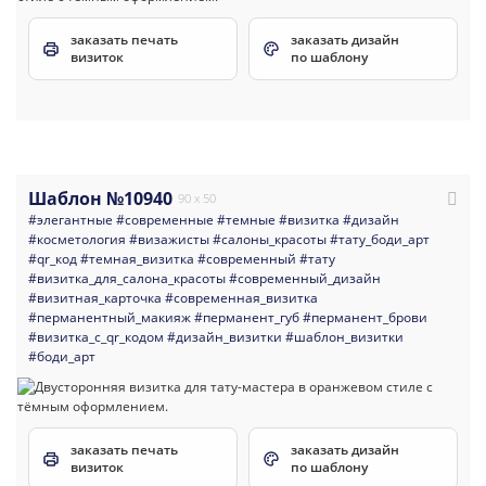
заказать печать
заказать дизайн
визиток
по шаблону
Шаблон №10940
90 x 50
#элегантные
#современные
#темные
#визитка
#дизайн
#косметология
#визажисты
#салоны_красоты
#тату_боди_арт
#qr_код
#темная_визитка
#современный
#тату
#визитка_для_салона_красоты
#современный_дизайн
#визитная_карточка
#современная_визитка
#перманентный_макияж
#перманент_губ
#перманент_брови
#визитка_с_qr_кодом
#дизайн_визитки
#шаблон_визитки
#боди_арт
заказать печать
заказать дизайн
визиток
по шаблону