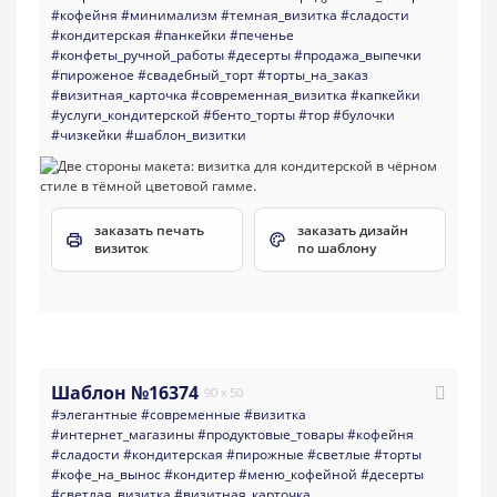
#кофейня
#минимализм
#темная_визитка
#сладости
#кондитерская
#панкейки
#печенье
#конфеты_ручной_работы
#десерты
#продажа_выпечки
#пироженое
#свадебный_торт
#торты_на_заказ
#визитная_карточка
#современная_визитка
#капкейки
#услуги_кондитерской
#бенто_торты
#тор
#булочки
#чизкейки
#шаблон_визитки
заказать печать
заказать дизайн
визиток
по шаблону
Шаблон №16374
90 x 50
#элегантные
#современные
#визитка
#интернет_магазины
#продуктовые_товары
#кофейня
#сладости
#кондитерская
#пирожные
#светлые
#торты
#кофе_на_вынос
#кондитер
#меню_кофейной
#десерты
#светлая_визитка
#визитная_карточка