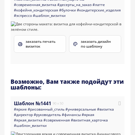
#современная_визитка
#десерты_на_заказ
#латте
#кофейня_кондитерская
#булочки
#кондитерские_изделия
#эспрессо
#шаблон_визитки
заказать печать
заказать дизайн
визиток
по шаблону
Возможно, Вам также подойдут эти
шаблоны:
Шаблон №1441
90 x 50
#яркие
#рисованный_стиль
#универсальные
#визитка
#директор
#руководитель
#финансы
#яркая
#яркая_визитка
#современная
#визитная_карточка
#шаблон_визитки