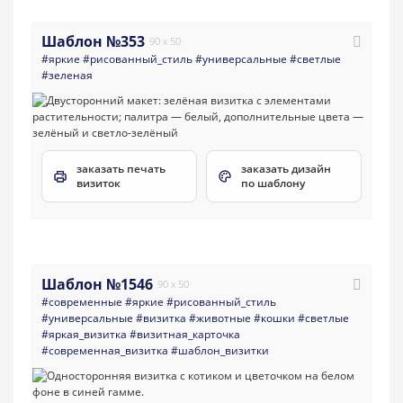
Шаблон №353
90 x 50
#яркие
#рисованный_стиль
#универсальные
#светлые
#зеленая
заказать печать
заказать дизайн
визиток
по шаблону
Шаблон №1546
90 x 50
#современные
#яркие
#рисованный_стиль
#универсальные
#визитка
#животные
#кошки
#светлые
#яркая_визитка
#визитная_карточка
#современная_визитка
#шаблон_визитки