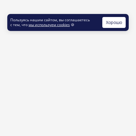
Пользуясь нашим сайтом, вы соглашаетесь
Хорошо
с тем, что
мы используем cookies
🍪
КОНТАКТЫ
info@printut.com
8 800 200 77 23
О СЕРВИСЕ
Как это работает
Доставка и оплата
Услуги и цены
Контакты