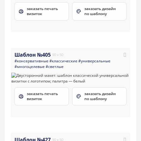
заказать печать
заказать дизайн
визиток
по шаблону
Шаблон №405
90 x 50
#консервативные
#классические
#универсальные
#многоцелевые
#светлые
заказать печать
заказать дизайн
визиток
по шаблону
Шаблон №427
90 x 50