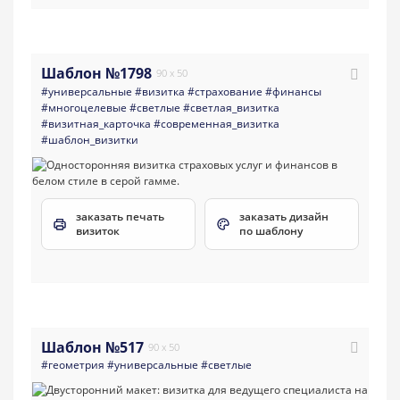
Шаблон №1798
90 x 50
#универсальные
#визитка
#страхование
#финансы
#многоцелевые
#светлые
#светлая_визитка
#визитная_карточка
#современная_визитка
#шаблон_визитки
заказать печать
заказать дизайн
визиток
по шаблону
Шаблон №517
90 x 50
#геометрия
#универсальные
#светлые