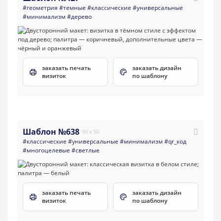
#геометрия
#темные
#классические
#универсальные
#минимализм
#дерево
заказать печать
заказать дизайн
визиток
по шаблону
Шаблон №638
90 x 50
#классические
#универсальные
#минимализм
#qr_код
#многоцелевые
#светлые
заказать печать
заказать дизайн
визиток
по шаблону