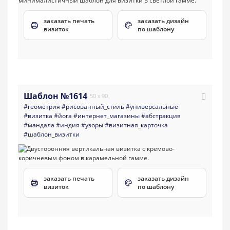
заказать печать
заказать дизайн
визиток
по шаблону
Шаблон №1614
50 x 90
#геометрия
#рисованный_стиль
#универсальные
#визитка
#йога
#интернет_магазины
#абстракция
#мандала
#индия
#узоры
#визитная_карточка
#шаблон_визитки
заказать печать
заказать дизайн
визиток
по шаблону