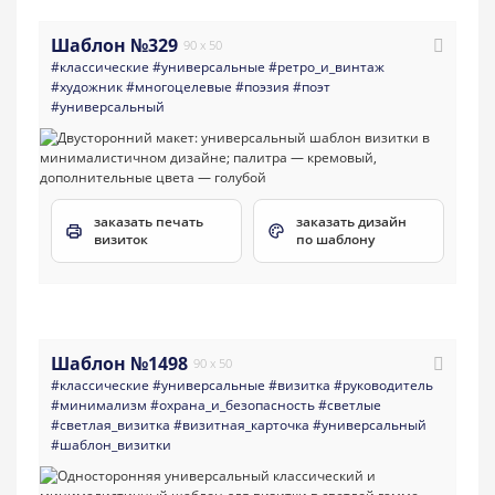
Шаблон №329
90 x 50
#классические
#универсальные
#ретро_и_винтаж
#художник
#многоцелевые
#поэзия
#поэт
#универсальный
заказать печать
заказать дизайн
визиток
по шаблону
Шаблон №1498
90 x 50
#классические
#универсальные
#визитка
#руководитель
#минимализм
#охрана_и_безопасность
#светлые
#светлая_визитка
#визитная_карточка
#универсальный
#шаблон_визитки