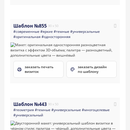
Шаблон №855
90 x 50
#современные
#яркие
#темные
#универсальные
#оригинальная
#односторонняя
заказать печать
заказать дизайн
визиток
по шаблону
Шаблон №443
90 x 50
#геометрия
#темные
#универсальные
#многоцелевые
#универсальный