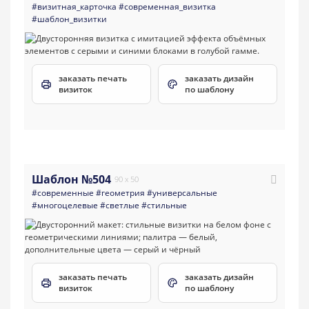
#визитная_карточка
#современная_визитка
#шаблон_визитки
заказать печать
заказать дизайн
визиток
по шаблону
Шаблон №504
90 x 50
#современные
#геометрия
#универсальные
#многоцелевые
#светлые
#стильные
заказать печать
заказать дизайн
визиток
по шаблону