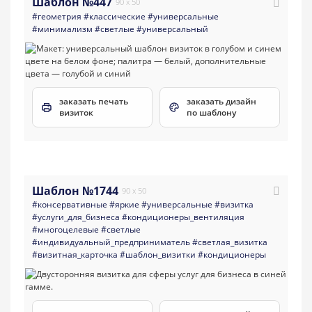
Шаблон №447
90 x 50
#геометрия
#классические
#универсальные
#минимализм
#светлые
#универсальный
заказать печать
заказать дизайн
визиток
по шаблону
Шаблон №1744
90 x 50
#консервативные
#яркие
#универсальные
#визитка
#услуги_для_бизнеса
#кондиционеры_вентиляция
#многоцелевые
#светлые
#индивидуальный_предприниматель
#светлая_визитка
#визитная_карточка
#шаблон_визитки
#кондиционеры