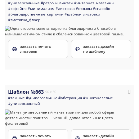
#универсальные
#ретро_и_винтаж
#интернет_магазины
#кофейня
#минимализм
#листовка
#отзывы
#спасибо
#благодарственные_карточки
#шаблон_листовки
#листовка_флаер
заказать печать
заказать дизайн
листовок
по шаблону
Шаблон №663
90 x 50
#темные
#универсальные
#абстракция
#многоцелевые
#универсальный
заказать печать
заказать дизайн