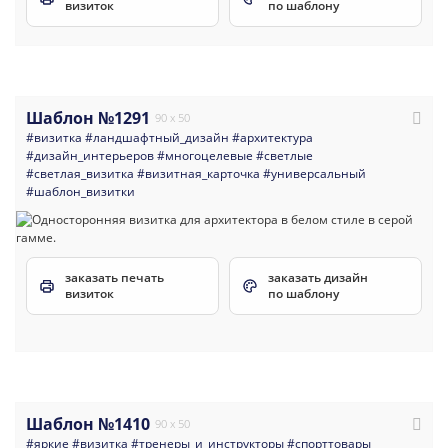
визиток
по шаблону
Шаблон №1291
90 x 50
#визитка
#ландшафтный_дизайн
#архитектура
#дизайн_интерьеров
#многоцелевые
#светлые
#светлая_визитка
#визитная_карточка
#универсальный
#шаблон_визитки
заказать печать
заказать дизайн
визиток
по шаблону
Шаблон №1410
90 x 50
#яркие
#визитка
#тренеры_и_инструкторы
#спорттовары