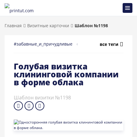
Главная
Визитные карточки
Шаблон №1198
#забавные_и_причудливые
#яркие
#универсальные
все теги
Голубая визитка
клининговой компании
в форме облака
Шаблон визитки №1198