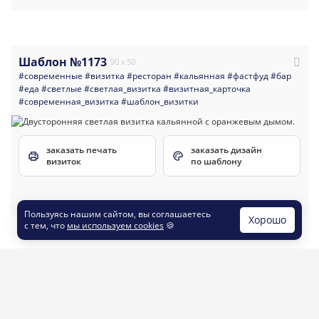
Шаблон №1173
90 x 50
#современные
#визитка
#ресторан
#кальянная
#фастфуд
#бар
#еда
#светлые
#светлая_визитка
#визитная_карточка
#современная_визитка
#шаблон_визитки
заказать печать
заказать дизайн
визиток
по шаблону
Пользуясь нашим сайтом, вы соглашаетесь
Хорошо
с тем, что
мы используем cookies
🍪
Шаблон №676
90 x 50
#современные
#яркие
#темные
#автосервис_сто
#автомойка
#шиномонтаж_шины
#многоцелевые