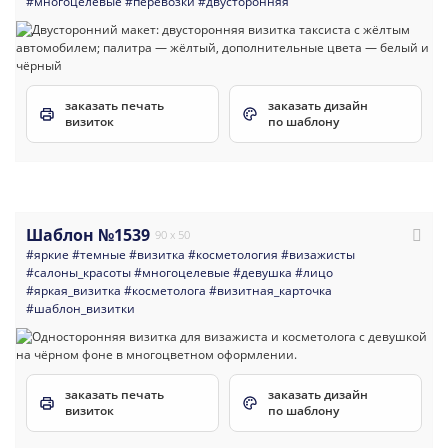
#многоцелевые
#перевозки
#двусторонняя
заказать печать
заказать дизайн
визиток
по шаблону
Шаблон №1539
90 x 50
#яркие
#темные
#визитка
#косметология
#визажисты
#салоны_красоты
#многоцелевые
#девушка
#лицо
#яркая_визитка
#косметолога
#визитная_карточка
#шаблон_визитки
заказать печать
заказать дизайн
визиток
по шаблону