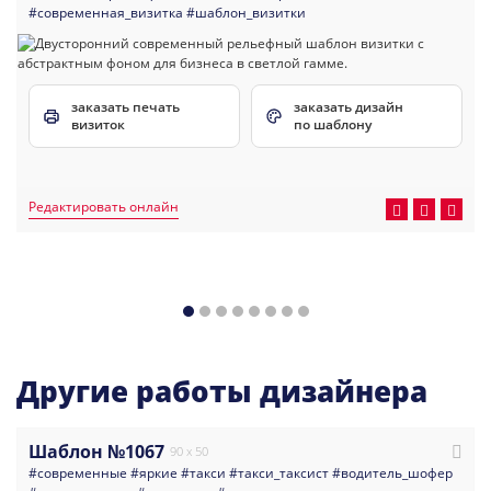
#современная_визитка
#шаблон_визитки
заказать печать
заказать дизайн
визиток
по шаблону
Редактировать онлайн
Другие работы дизайнера
Шаблон №1067
90 x 50
#современные
#яркие
#такси
#такси_таксист
#водитель_шофер