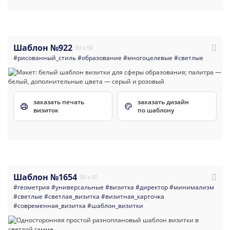
Шаблон №922
90 x 50
#рисованный_стиль
#образование
#многоцелевые
#светлые
заказать печать
заказать дизайн
визиток
по шаблону
Шаблон №1654
90 x 50
#геометрия
#универсальные
#визитка
#директор
#минимализм
#светлые
#светлая_визитка
#визитная_карточка
#современная_визитка
#шаблон_визитки