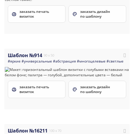
заказать печать
заказать дизайн
визиток
по шаблону
Шаблон №914
90 x 50
#яркие
#универсальные
#абстракция
#многоцелевые
#светлые
заказать печать
заказать дизайн
визиток
по шаблону
Шаблон №16211
100 x 70