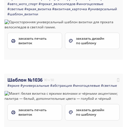
#авто_мото_спорт
#прокат_велосипедов
#многоцелевые
#светлые
#яркая_визитка
#визитная_карточка
#универсальный
#шаблон_визитки
заказать печать
заказать дизайн
визиток
по шаблону
Шаблон №1036
90 x 50
#яркие
#универсальные
#абстракция
#многоцелевые
#светлые
заказать печать
заказать дизайн
визиток
по шаблону