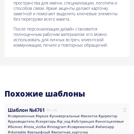
пространства для имени, специализации, логотипа и
способов связи. Яркие акценты делают карточку
заметной и помогают выделить ключевые элементы
без перегрузки всего макета.
После персонализации дизайн становится
полноценным рабочим материалом: его можно
использовать для личных встреч, клиентской
коммуникации, печати и повторных обращений.
Похожие шаблоны
Шаблон №4761
90 x 50
#современные
#яркие
#универсальные
#визитка
#директор
#руководитель
#секретарь
#qr_код
#абстракция
#многоцелевые
#бизнес
#insta_vizitka
#instagram
#современный
#whatsapp
#vkontakte
#рельефный
#визитная_карточка