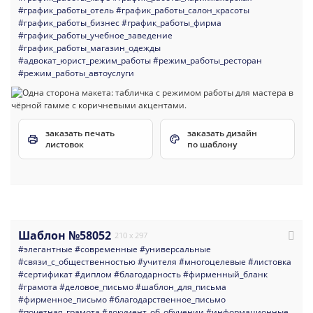
#график_работы_отель
#график_работы_салон_красоты
#график_работы_бизнес
#график_работы_фирма
#график_работы_учебное_заведение
#график_работы_магазин_одежды
#адвокат_юрист_режим_работы
#режим_работы_ресторан
#режим_работы_автоуслуги
заказать печать
заказать дизайн
листовок
по шаблону
Шаблон №58052
210 x 297
#элегантные
#современные
#универсальные
#связи_с_общественностью
#учителя
#многоцелевые
#листовка
#сертификат
#диплом
#благодарность
#фирменный_бланк
#грамота
#деловое_письмо
#шаблон_для_письма
#фирменное_письмо
#благодарственное_письмо
#почетная_грамота
#документ_об_обучении
#информационные