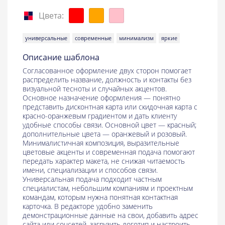
Цвета:
универсальные
современные
минимализм
яркие
Описание шаблона
Согласованное оформление двух сторон помогает
распределить название, должность и контакты без
визуальной тесноты и случайных акцентов.
Основное назначение оформления — понятно
представить дисконтная карта или скидочная карта с
красно-оранжевым градиентом и дать клиенту
удобные способы связи. Основной цвет — красный;
дополнительные цвета — оранжевый и розовый.
Минималистичная композиция, выразительные
цветовые акценты и современная подача помогают
передать характер макета, не снижая читаемость
имени, специализации и способов связи.
Универсальная подача подходит частным
специалистам, небольшим компаниям и проектным
командам, которым нужна понятная контактная
карточка. В редакторе удобно заменить
демонстрационные данные на свои, добавить адрес
сайта или соцсетей, загрузить логотип и настроить