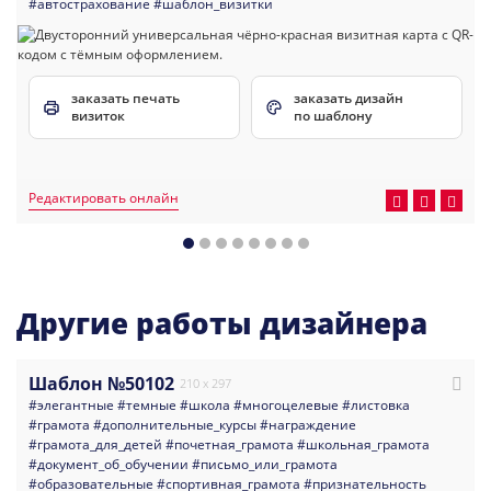
#автострахование
#шаблон_визитки
заказать печать
заказать дизайн
визиток
по шаблону
Редактировать онлайн
Другие работы дизайнера
Шаблон №50102
210 x 297
#элегантные
#темные
#школа
#многоцелевые
#листовка
#грамота
#дополнительные_курсы
#награждение
#грамота_для_детей
#почетная_грамота
#школьная_грамота
#документ_об_обучении
#письмо_или_грамота
#образовательные
#спортивная_грамота
#признательность