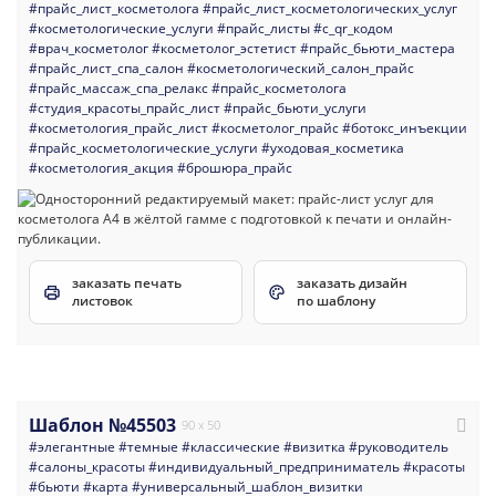
#прайс_лист_косметолога
#прайс_лист_косметологических_услуг
#косметологические_услуги
#прайс_листы
#с_qr_кодом
#врач_косметолог
#косметолог_эстетист
#прайс_бьюти_мастера
#прайс_лист_спа_салон
#косметологический_салон_прайс
#прайс_массаж_спа_релакс
#прайс_косметолога
#студия_красоты_прайс_лист
#прайс_бьюти_услуги
#косметология_прайс_лист
#косметолог_прайс
#ботокс_инъекции
#прайс_косметологические_услуги
#уходовая_косметика
#косметология_акция
#брошюра_прайс
заказать печать
заказать дизайн
листовок
по шаблону
Шаблон №45503
90 x 50
#элегантные
#темные
#классические
#визитка
#руководитель
#салоны_красоты
#индивидуальный_предприниматель
#красоты
#бьюти
#карта
#универсальный_шаблон_визитки