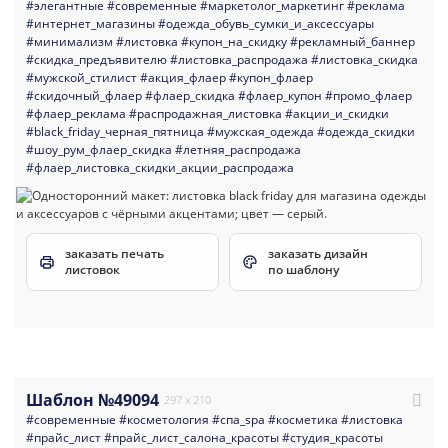
#элегантные
#современные
#маркетолог_маркетинг
#реклама
#интернет_магазины
#одежда_обувь_сумки_и_аксессуары
#минимализм
#листовка
#купон_на_скидку
#рекламный_баннер
#скидка_предъявителю
#листовка_распродажа
#листовка_скидка
#мужской_стилист
#акция_флаер
#купон_флаер
#скидочный_флаер
#флаер_скидка
#флаер_купон
#промо_флаер
#флаер_реклама
#распродажная_листовка
#акции_и_скидки
#black_friday_черная_пятница
#мужская_одежда
#одежда_скидки
#шоу_рум_флаер_скидка
#летняя_распродажа
#флаер_листовка_скидки_акции_распродажа
заказать печать
заказать дизайн
листовок
по шаблону
Шаблон №49094
297 x 210
#современные
#косметология
#спа_spa
#косметика
#листовка
#прайс_лист
#прайс_лист_салона_красоты
#студия_красоты