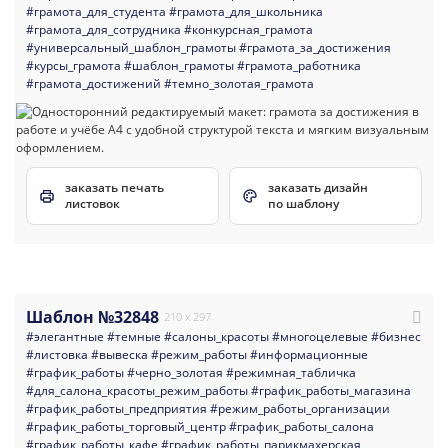
#грамота_для_студента
#грамота_для_школьника
#грамота_для_сотрудника
#конкурсная_грамота
#универсальный_шаблон_грамоты
#грамота_за_достижения
#курсы_грамота
#шаблон_грамоты
#грамота_работника
#грамота_достижений
#темно_золотая_грамота
заказать печать
заказать дизайн
листовок
по шаблону
Шаблон №32848
210 x 297
#элегантные
#темные
#салоны_красоты
#многоцелевые
#бизнес
#листовка
#вывеска
#режим_работы
#информационные
#график_работы
#черно_золотая
#режимная_табличка
#для_салона_красоты_режим_работы
#график_работы_магазина
#график_работы_предприятия
#режим_работы_организации
#график_работы_торговый_центр
#график_работы_салона
#график_работы_кафе
#график_работы_парикмахерская