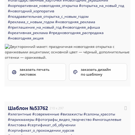
#благодарственные_карточки
#новогодние_украшения
#корпоративная_новогодняя_открытка
#открытка_на_новый_год
#новогодний_корпоратив
#поздравительная_открытка_с_новым_годом
#реклама_с_новым_годом
#новогодняя_реклама
#приглашение_на_новый_год
#новогодняя_афиша
#креативная_реклама
#предновогодняя_распродажа
#новогодняя_акция
заказать печать
заказать дизайн
листовок
по шаблону
Шаблон №53762
210 x 297
#элегантные
#современные
#визажисты
#салоны_красоты
#парикмахеры
#фотографы_видео_творчество
#многоцелевые
#листовка
#сертификат_об_обучении
#сертификат_о_прохождении_курсов