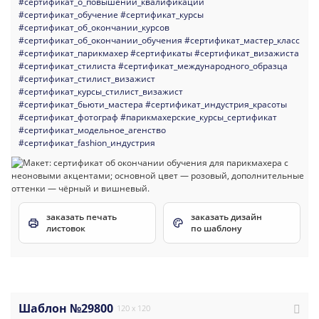
#сертификат_о_повышении_квалификации
#сертификат_обучение
#сертификат_курсы
#сертификат_об_окончании_курсов
#сертификат_об_окончании_обучения
#сертификат_мастер_класс
#сертификат_парикмахер
#сертификаты
#сертификат_визажиста
#сертификат_стилиста
#сертификат_международного_образца
#сертификат_стилист_визажист
#сертификат_курсы_стилист_визажист
#сертификат_бьюти_мастера
#сертификат_индустрия_красоты
#сертификат_фотограф
#парикмахерские_курсы_сертификат
#сертификат_модельное_агенство
#сертификат_fashion_индустрия
заказать печать
заказать дизайн
листовок
по шаблону
Шаблон №29800
120 x 120