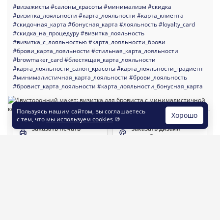
#визажисты
#салоны_красоты
#минимализм
#скидка
#визитка_лояльности
#карта_лояльности
#карта_клиента
#скидочная_карта
#бонусная_карта
#лояльность
#loyalty_card
#скидка_на_процедуру
#визитка_лояльность
#визитка_с_лояльностью
#карта_лояльности_брови
#брови_карта_лояльности
#стильная_карта_лояльности
#browmaker_card
#блестящая_карта_лояльности
#карта_лояльности_салон_красоты
#карта_лояльности_градиент
#минималистичная_карта_лояльности
#брови_лояльность
#бровист_карта_лояльности
#карта_лояльности_бонусная_карта
Пользуясь нашим сайтом, вы соглашаетесь
Хорошо
с тем, что
мы используем cookies
🍪
заказать печать
заказать дизайн
визиток
по шаблону
Шаблон №38823
210 x 297
#элегантные
#современные
#темные
#курсы
#салоны_красоты
#парикмахеры
#листовка
#сертификат_об_обучении