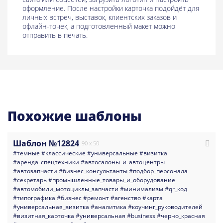
оформление. После настройки карточка подойдёт для
личных встреч, выставок, клиентских заказов и
офлайн-точек, а подготовленный макет можно
отправить в печать.
Похожие шаблоны
Шаблон №12824
90 x 50
#темные
#классические
#универсальные
#визитка
#аренда_спецтехники
#aвтосалоны_и_автоцентры
#автозапчасти
#бизнес_консультанты
#подбор_персонала
#секретарь
#промышленные_товары_и_оборудование
#автомобили_мотоциклы_запчасти
#минимализм
#qr_код
#типографика
#бизнес
#ремонт
#агенство
#карта
#универсальная_визитка
#аналитика
#коучинг_руководителей
#визитная_карточка
#универсальная
#business
#черно_красная