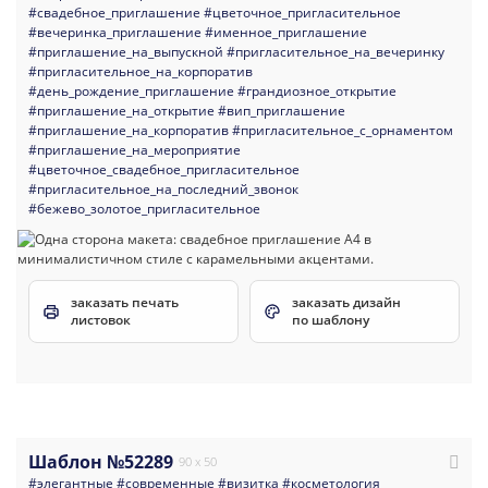
#свадебное_приглашение
#цветочное_пригласительное
#вечеринка_приглашение
#именное_приглашение
#приглашение_на_выпускной
#пригласительное_на_вечеринку
#пригласительное_на_корпоратив
#день_рождение_приглашение
#грандиозное_открытие
#приглашение_на_открытие
#вип_приглашение
#приглашение_на_корпоратив
#пригласительное_с_орнаментом
#приглашение_на_мероприятие
#цветочное_свадебное_пригласительное
#пригласительное_на_последний_звонок
#бежево_золотое_пригласительное
заказать печать
заказать дизайн
листовок
по шаблону
Шаблон №52289
90 x 50
#элегантные
#современные
#визитка
#косметология