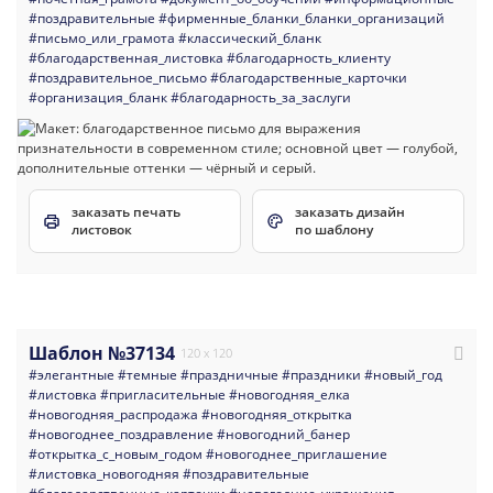
#поздравительные
#фирменные_бланки_бланки_организаций
#письмо_или_грамота
#классический_бланк
#благодарственная_листовка
#благодарность_клиенту
#поздравительное_письмо
#благодарственные_карточки
#организация_бланк
#благодарность_за_заслуги
заказать печать
заказать дизайн
листовок
по шаблону
Шаблон №37134
120 x 120
#элегантные
#темные
#праздничные
#праздники
#новый_год
#листовка
#пригласительные
#новогодняя_елка
#новогодняя_распродажа
#новогодняя_открытка
#новогоднее_поздравление
#новогодний_банер
#открытка_с_новым_годом
#новогоднее_приглашение
#листовка_новогодняя
#поздравительные