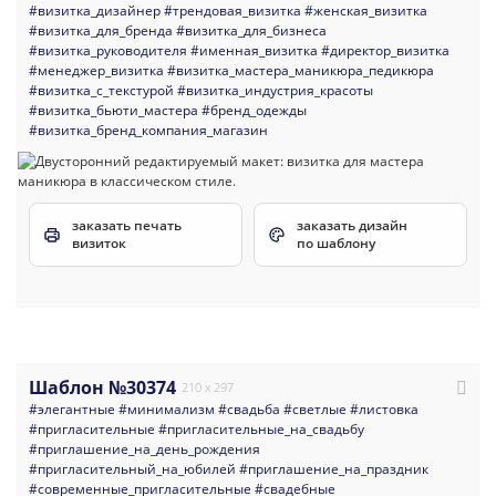
#визитка_дизайнер
#трендовая_визитка
#женская_визитка
#визитка_для_бренда
#визитка_для_бизнеса
#визитка_руководителя
#именная_визитка
#директор_визитка
#менеджер_визитка
#визитка_мастера_маникюра_педикюра
#визитка_с_текстурой
#визитка_индустрия_красоты
#визитка_бьюти_мастера
#бренд_одежды
#визитка_бренд_компания_магазин
заказать печать
заказать дизайн
визиток
по шаблону
Шаблон №30374
210 x 297
#элегантные
#минимализм
#свадьба
#светлые
#листовка
#пригласительные
#пригласительные_на_свадьбу
#приглашение_на_день_рождения
#пригласительный_на_юбилей
#приглашение_на_праздник
#современные_пригласительные
#свадебные