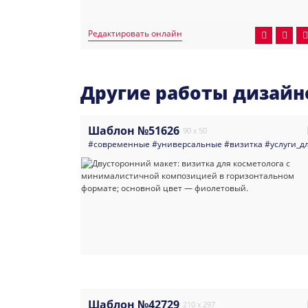
Редактировать онлайн
Другие работы дизайн
Шаблон №51626
90 x 50
#современные
#универсальные
#визитка
#услуги_д
Шаблон №42729
210 x 297