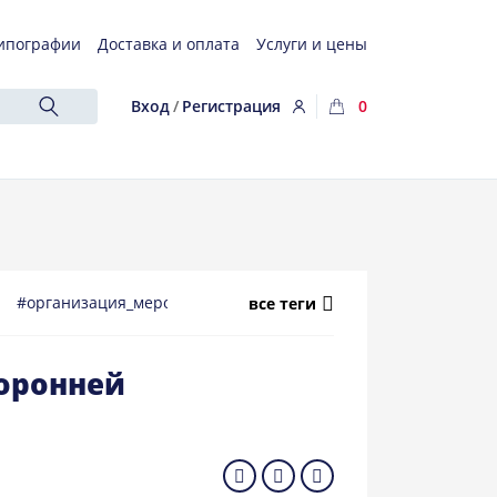
ипографии
Доставка и оплата
Услуги и цены
Вход
/
Регистрация
0
а
#организация_мероприятий
#маникюр_педикюр
#миним
все теги
торонней