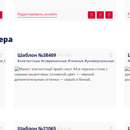
Редактировать онлайн
Р
ера
Шаблон №38469
210 x 297
ля_бизнеса
#элегантные
#дизайн
#косметология
#современные
#салоны_красоты
#темные
#универсальные
#минимализм
#услуги
#мно
#
Шаблон №21065
210 x 148