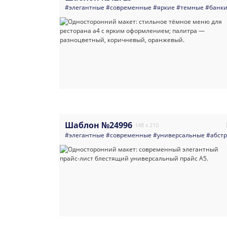
#элегантные
#современные
#яркие
#темные
#банки
Шаблон №24996
148 x 210
#элегантные
#современные
#универсальные
#абст