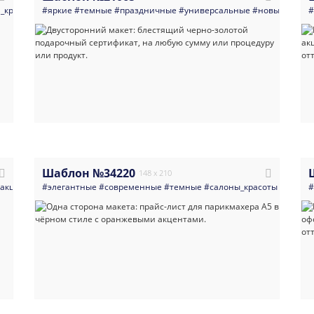
_кредитные_организации
#яркие
#темные
#ресторан
#праздничные
#листовка
#универсальные
#меню
#прайс_лист
#новый_год
#меню
#л
#
Шаблон №34220
148 x 210
ракция
#листовка
#элегантные
#прайс
#современные
#прайс_лист
#универсальный_прайс_лист
#темные
#салоны_красоты
#парик
#прайс
#