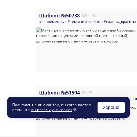
Шаблон №50738
105 x 148
#современные
#темные
#реклама
#салоны_красоты
Шаблон №51594
55 x 85
#элегантные
#современные
#темные
#универсальн
Пользуясь нашим сайтом, вы соглашаетесь
Хорошо
с тем, что
мы используем cookies
🍪