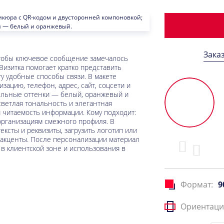
Зака
тобы ключевое сообщение замечалось
 Визитка помогает кратко представить
у удобные способы связи. В макете
зацию, телефон, адрес, сайт, соцсети и
ельные оттенки — белый, оранжевый и
ветлая тональность и элегантная
 читаемость информации. Кому подходит:
организациям смежного профиля. В
ксты и реквизиты, загрузить логотип или
 акценты. После персонализации материал
 в клиентской зоне и использования в
Формат:
9
Ориентаци