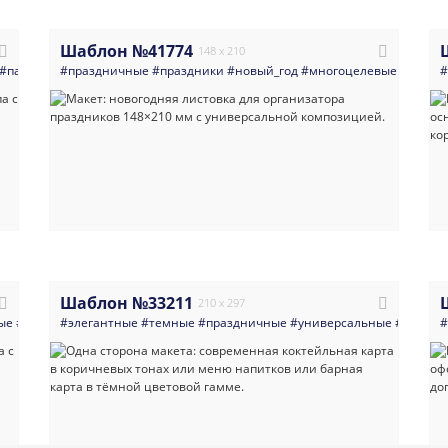
Шаблон №41774
148 x 210
#парикмахеры
#праздничные
#биржи_акции
#праздники
#barbershop
#новый_год
#листовка
#многоцелевые
#рекламный_баннер
#листо
#
Шаблон №33211
210 x 297
ые
#визитка
#элегантные
#бизнес_консультанты
#темные
#праздничные
#услуги_для_бизнеса
#универсальные
#маникюр_педи
#листов
#