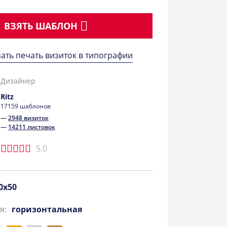
ВЗЯТЬ ШАБЛОН
зать печать визиток в типографии
Дизайнер
Ritz
17159 шаблонов
—
2948 визиток
—
14211 листовок
5.0
0x50
я:
горизонтальная