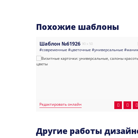
Похожие шаблоны
Шаблон №61926
90 x 50
ные
соты
дизайн_маникюр
#визитка
#биржи_акции
#qr_код
#ногтевой_сервис
#космос
#светлые
#современные
#многоцелевые
#светлая_визитка
#мастер_ногтевого_сервиса
#цветочные
#салонкрасоты
#визитная_карточка
#универсальные
#мастер_ма
#визитка_
#маник
#со
Редактировать онлайн
Другие работы дизайн