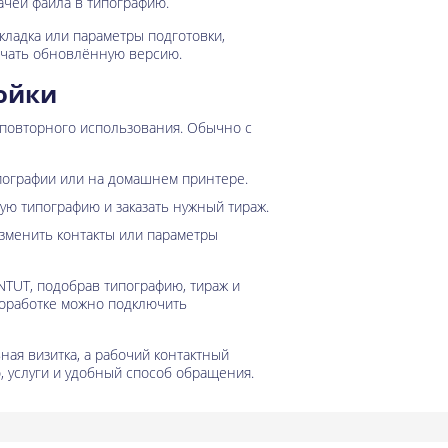
чей файла в типографию.
складка или параметры подготовки,
ачать обновлённую версию.
ройки
я повторного использования. Обычно с
ипографии или на домашнем принтере.
ю типографию и заказать нужный тираж.
изменить контакты или параметры
NTUT, подобрав типографию, тираж и
доработке можно подключить
ная визитка, а рабочий контактный
, услуги и удобный способ обращения.