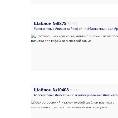
Шаблон №8875
90 x 50
#элегантные
#визитка
#кофейня
#банкетный_зал
#р
Шаблон №10408
90 x 50
#элегантные
#цветочные
#универсальные
#визитка