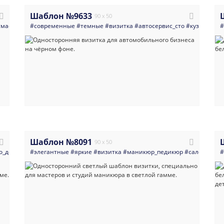
Шаблон №9633
90 x 50
#массажисты
#современные
#визажисты
#темные
#салоны_красоты
#визитка
#светлые
#автосервис_сто
#красоты
#кузовной_р
#листовка
#
Шаблон №8091
90 x 50
о_дому_мастера_разнорабочие
#элегантные
#яркие
#строительная_компания
#визитка
#маникюр_педикюр
#мастер_на_все_
#салоны_кра
#