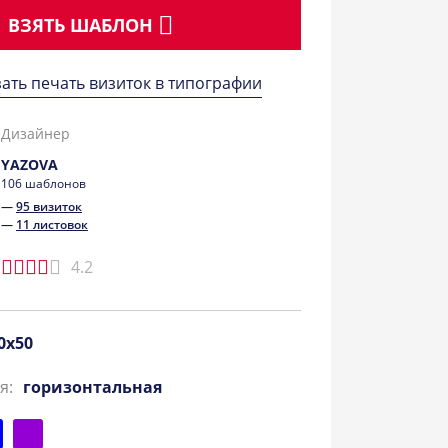
ВЗЯТЬ ШАБЛОН
зать печать визиток в типографии
Дизайнер
YAZOVA
106 шаблонов
—
95 визиток
—
11 листовок
4.2
0x50
я:
горизонтальная