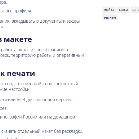
ера.
мойка
такси
aвт
ьного профиля.
темные
ния, вкладывать в документы и заказы,
а.
в макете
аботы, адрес и способ записи, а
озок, территорию работы и оперативный
 к печати
жно подготовить файл под конкретный
кие настройки:
ати или RGB для цифровой версии.
рез.
 типографии России или на домашнем
 скачать отдельный макет без раскладки.