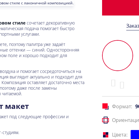
овом стиле
сочетает декоративную
Зака
тематическая подача помогает быстро
портными услугами.
те, поэтому палитра уже задаёт
ьные оттенки — синий. Односторонняя
ном поле и хорошо подходит для
оздуха и помогает сосредоточиться на
ция выглядит актуально и подходит для
 Композиция оставляет достаточно места
 поэтому даже после замены
 читаемой.
т макет
Формат:
9
макет под следующие профессии и
Ориентаци
-студиям.
Цвета: