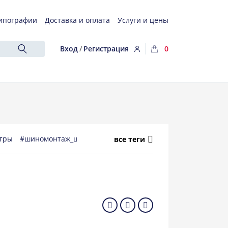
ипографии
Доставка и оплата
Услуги и цены
Вход
/
Регистрация
0
нтры
#шиномонтаж_шины
#такси_таксист
#доставка
#мин
все теги