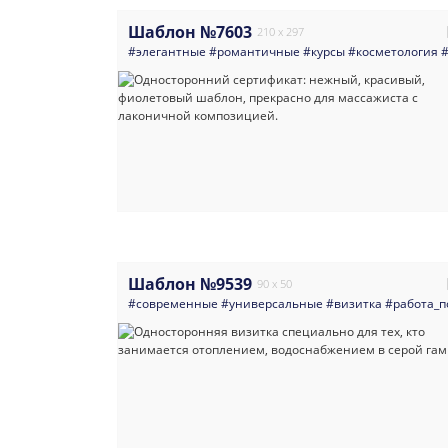
Шаблон №7603
210 x 297
#элегантные
#романтичные
#курсы
#косметология
Шаблон №9539
90 x 50
#современные
#универсальные
#визитка
#работа_п