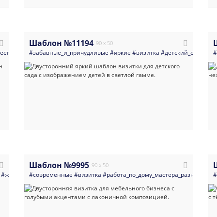
Шаблон №11194
90 x 50
есторан
#все_для_свадьбы
#забавные_и_причудливые
#минимализм
#яркие
#торт
#визитка
#светлые
#детский_сад
#кондитер
#кур
#дес
#
Шаблон №9995
90 x 50
#живопись
#современные
#искусство
#мода
#визитка
#косметология
#работа_по_дому_мастера_разнорабоч
#салоны_красоты
#минимал
#