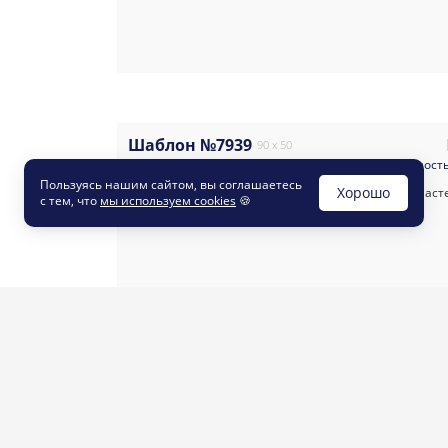
Шаблон №7939
90 x 50
#темные
#праздничные
#визитка
#промышленност
Пользуясь нашим сайтом, вы соглашаетесь
Хорошо
с тем, что
мы используем cookies
🍪
Шаблон №8560
90 x 50
#элегантные
#темные
#классические
#визитка
#иск