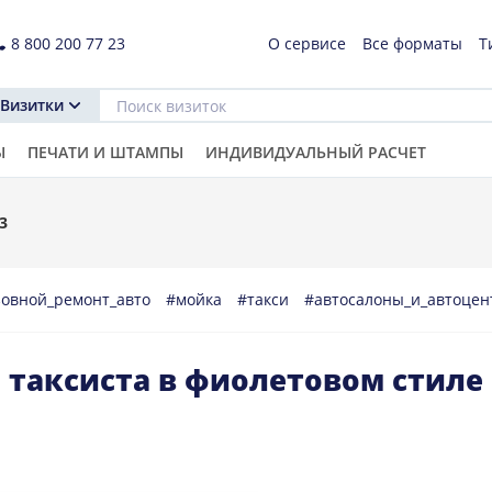
8 800 200 77 23
О сервисе
Все форматы
Т
Визитки
Ы
ПЕЧАТИ И ШТАМПЫ
ИНДИВИДУАЛЬНЫЙ РАСЧЕТ
3
зовной_ремонт_авто
#мойка
#такси
#aвтосалоны_и_автоце
 таксиста в фиолетовом стиле