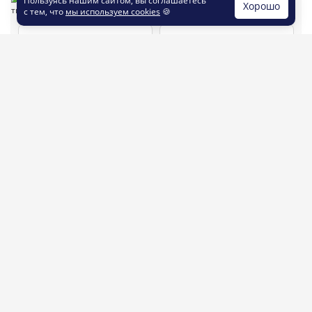
Пользуясь нашим сайтом, вы соглашаетесь
Хорошо
с тем, что
мы используем cookies
🍪
заказать печать
заказать дизайн
листовок
по шаблону
Шаблон №8671
148 x 210
#геометрия
#яркие
#универсальные
#визажисты
#салоны_красоты
#типографика
#шугаринг
#листовка
#сертификат
#подарочный
#сертификаты
#шаблон_листовки
#листовка_флаер
заказать печать
заказать дизайн
листовок
по шаблону