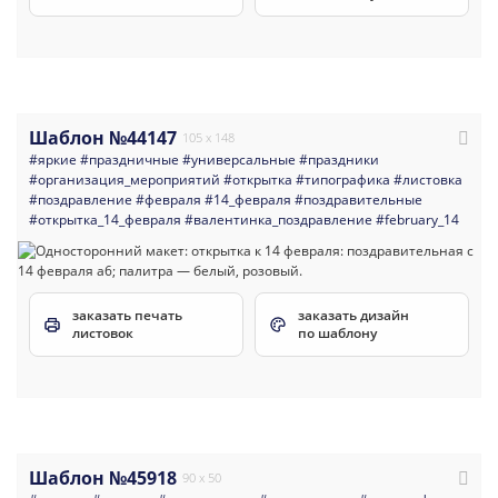
Шаблон №44147
105 x 148
#яркие
#праздничные
#универсальные
#праздники
#организация_мероприятий
#открытка
#типографика
#листовка
#поздравление
#февраля
#14_февраля
#поздравительные
#открытка_14_февраля
#валентинка_поздравление
#february_14
заказать печать
заказать дизайн
листовок
по шаблону
Шаблон №45918
90 x 50