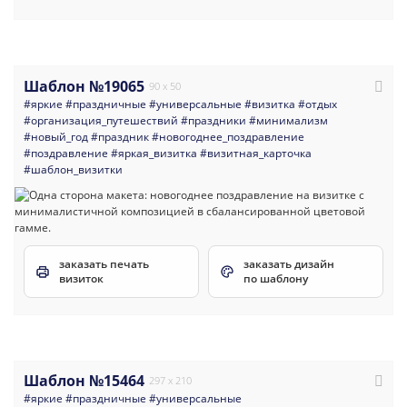
Шаблон №19065
90 x 50
#яркие
#праздничные
#универсальные
#визитка
#отдых
#организация_путешествий
#праздники
#минимализм
#новый_год
#праздник
#новогоднее_поздравление
#поздравление
#яркая_визитка
#визитная_карточка
#шаблон_визитки
заказать печать
заказать дизайн
визиток
по шаблону
Шаблон №15464
297 x 210
#яркие
#праздничные
#универсальные