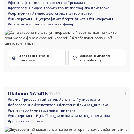
#фотографы__видео__творчество
#реклама
#фотографы_видео_творчество
#типографика
#листовка
#сертификат
#видео
#фотографы
#творчество
#универсальный_сертификат
#сертификаты
#универсальный
#шаблон_листовки
#листовка_флаер
заказать печать
заказать дизайн
листовок
по шаблону
Шаблон №27416
90 x 50
#яркие
#рисованный_стиль
#визитка
#университет
#образование
#репетиторы
#светлые
#личная_визитка
#репетитор
#универсальная_визитка
#универсальный_шаблон_визитки
#визитка_репетитора
#репетитор_визитка