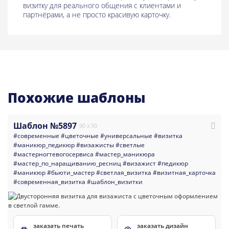
визитку для реального общения с клиентами и
партнёрами, а не просто красивую карточку.
Похожие шаблоны
Шаблон №5897
90 x 50
#современные
#цветочные
#универсальные
#визитка
#маникюр_педикюр
#визажисты
#светлые
#мастерногтевогосервиса
#мастер_маникюра
#мастер_по_наращиванию_ресниц
#визажист
#педикюр
#маникюр
#бьюти_мастер
#светлая_визитка
#визитная_карточка
#современная_визитка
#шаблон_визитки
заказать печать
заказать дизайн