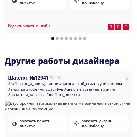
визиток
по шаблону
Редактировать онлайн
Другие работы дизайнера
Шаблон №12941
50 x 90
#забавные_и_причудливые
#рисованный_стиль
#универсальные
#визитка
#кофейня
#фастфуд
#светлые
#светлая_визитка
#визитная_карточка
#шаблон_визитки
заказать печать
заказать дизайн
визиток
по шаблону