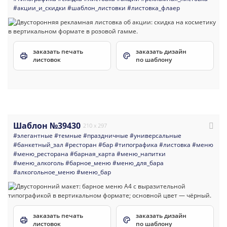
#акции_и_скидки
#шаблон_листовки
#листовка_флаер
заказать печать
заказать дизайн
листовок
по шаблону
Шаблон №39430
210 x 297
#элегантные
#темные
#праздничные
#универсальные
#банкетный_зал
#ресторан
#бар
#типографика
#листовка
#меню
#меню_ресторана
#барная_карта
#меню_напитки
#меню_алкоголь
#барное_меню
#меню_для_бара
#алкогольное_меню
#меню_бар
заказать печать
заказать дизайн
листовок
по шаблону