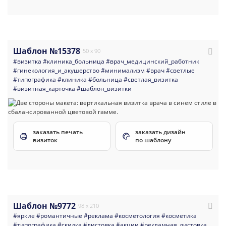
Шаблон №15378
50 x 90
#визитка
#клиника_больница
#врач_медицинский_работник
#гинекология_и_акушерство
#минимализм
#врач
#светлые
#типографика
#клиника
#больница
#светлая_визитка
#визитная_карточка
#шаблон_визитки
заказать печать
заказать дизайн
визиток
по шаблону
Шаблон №9772
98 x 210
#яркие
#романтичные
#реклама
#косметология
#косметика
#типографика
#скидка
#листовка
#акции
#рекламная_листовка