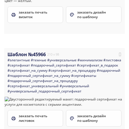
заказать печать
заказать дизайн
визиток
по шаблону
Шаблон №45966
210 x 98
#элегантные
#темные
#универсальные
#минимализм
#листовка
#сертификат
#подарочный_сертификат
#сертификат_в_подарок
#сертификат_на_сумму
#сертификат_на_процедуру
#подарочный
#подарочный_сертификат_на_сумму
#сертификаты
#подарочный_сертификат_на_процедуру
#сертификат_универсальный
#универсальный
#универсальный_подарочный_сертификат
заказать печать
заказать дизайн
листовок
по шаблону