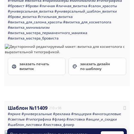
#темные
#визитка
#парикмахеры
#минимализм
#типографика
#бровист
#брови
#личная
#личная_визитка
#салон_красоты
#универсальная_визитка
#универсальный_шаблон_визитки
#брови_визитка
#стильная_визитка
#визитка_для_салона_красоты
#визитка_для_косметолога
#визитка_минимализм
#визитка_мастера_перманентного_макияжа
#визитка_мастера_бровиста
заказать печать
заказать дизайн
визиток
по шаблону
Шаблон №11409
210 x 98
#яркие
#универсальные
#реклама
#пиццерия
#многоцелевые
#светлые
#типографика
#флаер
#листовка
#акции_и_скидки
#шаблон_листовки
#листовка_флаер