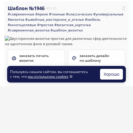
Шаблон №1946
90 x 50
#современные
#яркие
#темные
#классические
#универсальные
#визитка
#швейные_мастерские_и_ателье
#мебель
#многоцелевые
#простая
#визитная_карточка
#современная_визитка
#шаблон_визитки
заказать печать
заказать дизайн
визиток
по шаблону
Пользуясь нашим сайтом, вы соглашаетесь
Хорошо
с тем, что
мы используем cookies
🍪
Шаблон №687
90 x 50
#классические
#универсальные
#многоцелевые
#светлые
заказать печать
заказать дизайн