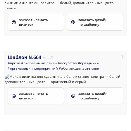
заказать печать
заказать дизайн
визиток
по шаблону
Шаблон №664
90 x 50
#яркие
#рисованный_стиль
#искусство
#праздники
#организация_мероприятий
#абстракция
#светлые
заказать печать
заказать дизайн
визиток
по шаблону