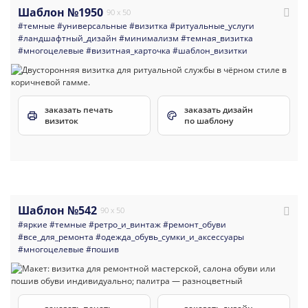
Шаблон №1950
90 x 50
#темные
#универсальные
#визитка
#ритуальные_услуги
#ландшафтный_дизайн
#минимализм
#темная_визитка
#многоцелевые
#визитная_карточка
#шаблон_визитки
заказать печать
заказать дизайн
визиток
по шаблону
Шаблон №542
90 x 50
#яркие
#темные
#ретро_и_винтаж
#ремонт_обуви
#все_для_ремонта
#одежда_обувь_сумки_и_аксессуары
#многоцелевые
#пошив