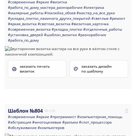
#современные
#яркие
#визитка
#работа_по_дому_мастера_разнорабочие
#электрика
#малярные_работы
#поклейка_обоев
#мастер_на_все_руки
#укладка_плитки_ламината_других_покрытий
#светлые
#ремонт
#яркая_визитка
#светлая_визитка
#визитная_карточка
#современная_визитка
#укладка_плитки
#отделочные_работы
#установка_дверей
#шаблон_визитки
#разнорабочие
#работа_по_дому
заказать печать
заказать дизайн
визиток
по шаблону
Шаблон №804
90 x 50
#современные
#яркие
#программист
#компьютерная_помощь
#абстракция
#многоцелевые
#разъем
#слот_процессора
#обслуживание
#компьютеров