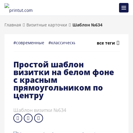
Главная
Визитные карточки
Шаблон №634
#современные
#классические
#универсальные
#мно
все теги
Простой шаблон
визитки на белом фоне
с красным
прямоугольником по
центру
Шаблон визитки №634