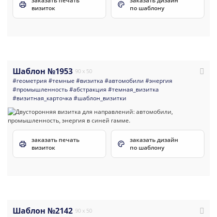
заказать печать
заказать дизайн
визиток
по шаблону
Шаблон №1953
90 x 50
#геометрия
#темные
#визитка
#автомобили
#энергия
#промышленность
#абстракция
#темная_визитка
#визитная_карточка
#шаблон_визитки
заказать печать
заказать дизайн
визиток
по шаблону
Шаблон №2142
90 x 50